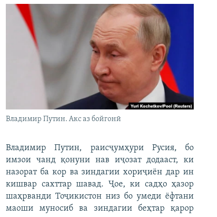
Владимир Путин. Акс аз бойгонӣ
Владимир Путин, раисҷумҳури Русия, бо
имзои чанд қонуни нав иҷозат додааст, ки
назорат ба кор ва зиндагии хориҷиён дар ин
кишвар сахттар шавад. Ҷое, ки садҳо ҳазор
шаҳрванди Тоҷикистон низ бо умеди ёфтани
маоши муносиб ва зиндагии беҳтар қарор