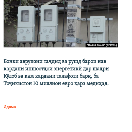
Бонки аврупоии таҷдид ва рушд барои нав
кардани иншоотҳои энергетикӣ дар шаҳри
Кӯлоб ва кам кардани талафоти барқ, ба
Тоҷикистон 10 миллион евро қарз медиҳад.
Идома