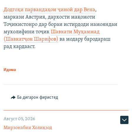
Додгоҳи парвандаҳои ҷиноӣ дар Вена
,
маркази Австрия, дархости мақомоти
Тоҷикистонро дар бораи истирдоди намояндаи
мухолифини тоҷик
Шавкати Муҳаммад
(Шавкатҷон Шарифов)
ва модару бародараш
рад кардааст.
Идома
Ба дигарон фиристед
Август 05, 2026
Мирзонабии Холиқзод