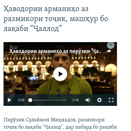
Ҳаводории арманиҳо аз
размикори тоҷик, машҳур бо
лақаби “Ҷаллод”
Ҳаводории арманиҳо аз пирӯзии "Ҷаллод"-и тоҷик
Феълан кор намекунад
Auto
0:00
2:49
240p
Пирӯзии Сулаймон Маҳмадов, размикори
360p
тоҷик бо лақаби "Ҷаллод", дар набард бо рақиби
480p
Auto
240p
360p
480p