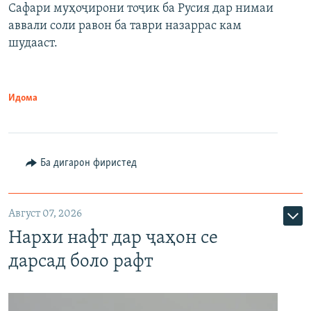
Сафари муҳоҷирони тоҷик ба Русия дар нимаи
аввали соли равон ба таври назаррас кам
шудааст.
Идома
Ба дигарон фиристед
Август 07, 2026
Нархи нафт дар ҷаҳон се
дарсад боло рафт