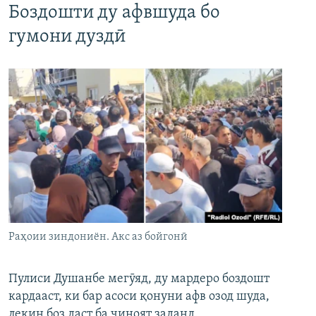
Боздошти ду афвшуда бо
гумони дуздӣ
Раҳоии зиндониён. Акс аз бойгонӣ
Пулиси Душанбе мегӯяд, ду мардеро боздошт
кардааст, ки бар асоси қонуни афв озод шуда,
лекин боз даст ба ҷиноят заданд.