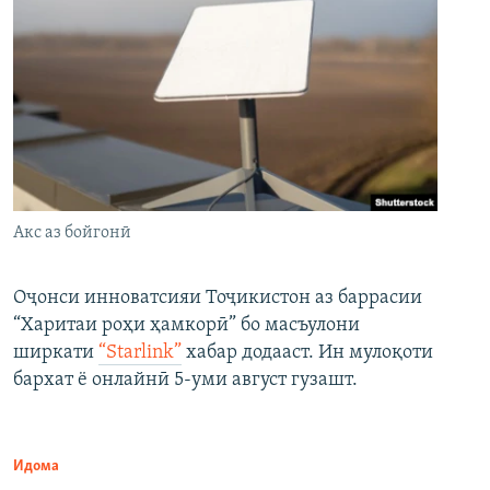
Акс аз бойгонӣ
Оҷонси инноватсияи Тоҷикистон аз баррасии
“Харитаи роҳи ҳамкорӣ” бо масъулони
ширкати
“Starlink”
хабар додааст. Ин мулоқоти
бархат ё онлайнӣ 5-уми август гузашт.
Идома