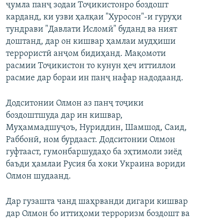
ҷумла панҷ зодаи Тоҷикистонро боздошт
карданд, ки узви ҳалқаи "Хуросон"-и гуруҳи
тундрави "Давлати Исломӣ" буданд ва ният
доштанд, дар он кишвар ҳамлаи мудҳиши
террористӣ анҷом бидиҳанд. Мақомоти
расмии Тоҷикистон то кунун ҳеч иттиллои
расмие дар бораи ин панҷ нафар надодаанд.
Додситонии Олмон аз панҷ тоҷики
боздоштшуда дар ин кишвар,
Муҳаммадшуҷоъ, Нуриддин, Шамшод, Саид,
Раббонӣ, ном бурдааст. Додситонии Олмон
гуфтааст, гумонбаршудаҳо ба эҳтимоли зиёд
баъди ҳамлаи Русия ба хоки Украина вориди
Олмон шудаанд.
Дар гузашта чанд шаҳрванди дигари кишвар
дар Олмон бо иттиҳоми терроризм боздошт ва