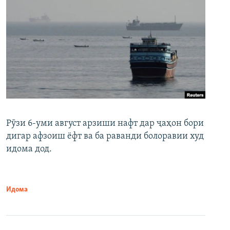
Рӯзи 6-уми август арзиши нафт дар ҷаҳон бори
дигар афзоиш ёфт ва ба раванди болоравии худ
идома дод.
Идома