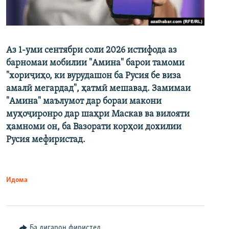
Аз 1-уми сентябри соли 2026 истифода аз
барномаи мобилии "Амина" барои тамоми
"хориҷиҳо, ки вурудашон ба Русия бе виза
амалӣ мегардад", ҳатмӣ мешавад. Замимаи
"Амина" маълумот дар бораи макони
муҳоҷиронро дар шаҳри Маскав ва вилояти
ҳамноми он, ба Вазорати корҳои дохилии
Русия мефиристад.
Идома
Ба дигарон фиристед