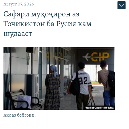
Август 07, 2026
Сафари муҳоҷирон аз
Тоҷикистон ба Русия кам
шудааст
Акс аз бойгонӣ.