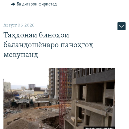
Ба дигарон фиристед
Август 06, 2026
Таҳхонаи биноҳои
баландошёнаро паноҳгоҳ
мекунанд