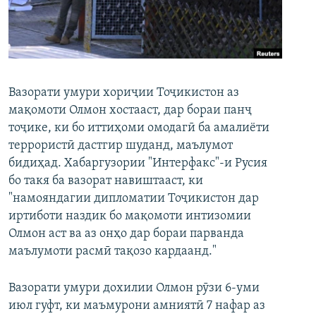
ГУЗОРИШҲОИ РАДИОӢ
Русский
ПАЙГИРӢ КУНЕД
Вазорати умури хориҷии Тоҷикистон аз
мақомоти Олмон хостааст, дар бораи панҷ
тоҷике, ки бо иттиҳоми омодагӣ ба амалиёти
террористӣ дастгир шуданд, маълумот
Ҳамаи сомонаҳои RFE/RL
бидиҳад. Хабаргузории "Интерфакс"-и Русия
бо такя ба вазорат навиштааст, ки
"намояндагии дипломатии Тоҷикистон дар
иртиботи наздик бо мақомоти интизомии
Олмон аст ва аз онҳо дар бораи парванда
маълумоти расмӣ тақозо кардаанд."
Вазорати умури дохилии Олмон рӯзи 6-уми
июл гуфт, ки маъмурони амниятӣ 7 нафар аз