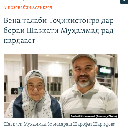
Мирзонабии Холиқзод
Вена талаби Тоҷикистонро дар
бораи Шавкати Муҳаммад рад
кардааст
Шавкати Муҳаммад бо модараш Шарофат Шарифова