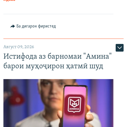
Ба дигарон фиристед
Август 09, 2026
Истифода аз барномаи "Амина"
барои муҳоҷирон ҳатмӣ шуд