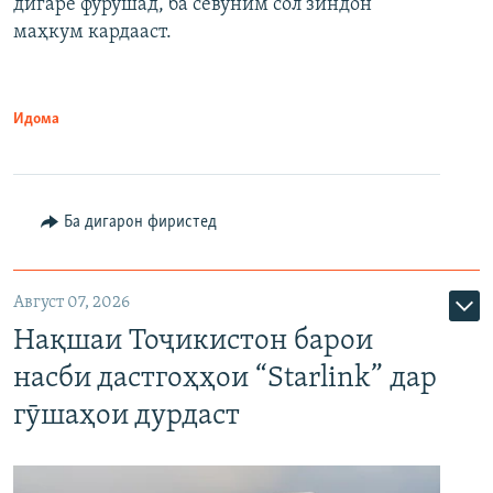
дигаре фурӯшад, ба севуним сол зиндон
маҳкум кардааст.
Идома
Ба дигарон фиристед
Август 07, 2026
Нақшаи Тоҷикистон барои
насби дастгоҳҳои “Starlink” дар
гӯшаҳои дурдаст