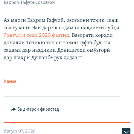
Баҳром Ғафурӣ, овозхон
Аз марги Баҳром Ғафурӣ, овозхони тоҷик, шаш
сол гузашт. Вай дар як садамаи нақлиётӣ субҳи
7 августи соли 2020 фавтид
. Вазорати корҳои
дохилии Тоҷикистон он замон гуфта буд, ки
садама дар наздикии Донишгоҳи омӯзгорӣ
дар шаҳри Душанбе рух додааст.
Идома
Ба дигарон фиристед
Август 07, 2026