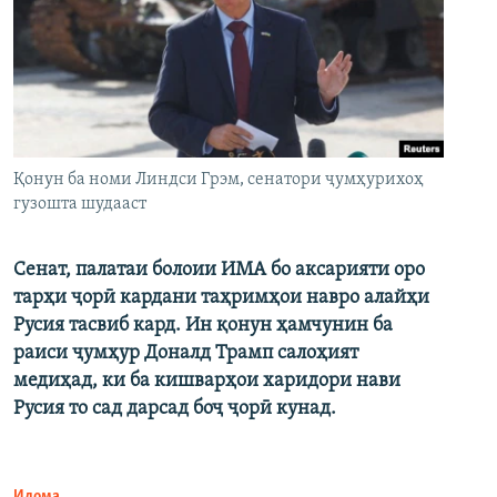
Қонун ба номи Линдси Грэм, сенатори ҷумҳурихоҳ
гузошта шудааст
Сенат, палатаи болоии ИМА бо аксарияти оро
тарҳи ҷорӣ кардани таҳримҳои навро алайҳи
Русия тасвиб кард. Ин қонун ҳамчунин ба
раиси ҷумҳур Доналд Трамп салоҳият
медиҳад, ки ба кишварҳои харидори нави
Русия то сад дарсад боҷ ҷорӣ кунад.
Идома