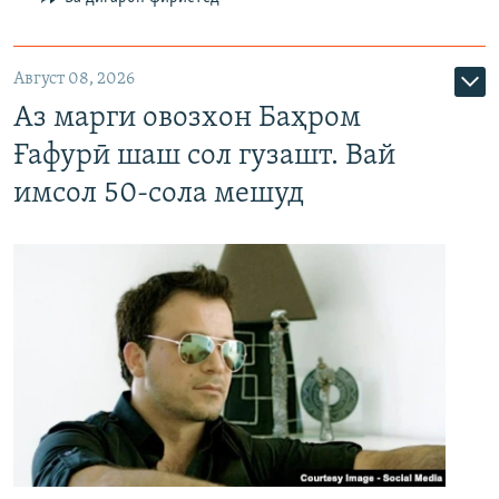
Август 08, 2026
Аз марги овозхон Баҳром
Ғафурӣ шаш сол гузашт. Вай
имсол 50-сола мешуд