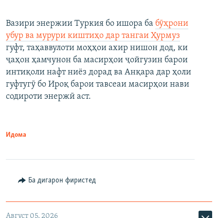
Вазири энержии Туркия бо ишора ба
бӯҳрони
убур ва мурури киштиҳо дар тангаи Ҳурмуз
гуфт, таҳаввулоти моҳҳои ахир нишон дод, ки
ҷаҳон ҳамчунон ба масирҳои ҷойгузин барои
интиқоли нафт ниёз дорад ва Анқара дар ҳоли
гуфтугӯ бо Ироқ барои тавсеаи масирҳои нави
содироти энержӣ аст.
Идома
Ба дигарон фиристед
Август 05, 2026