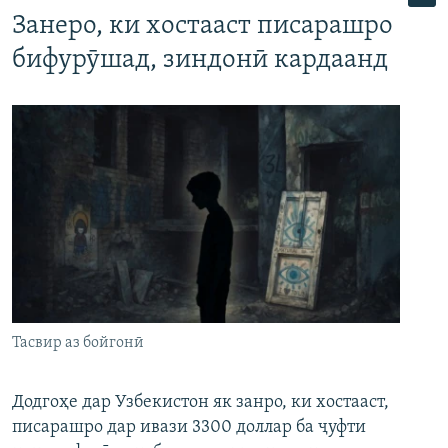
Занеро, ки хостааст писарашро
бифурӯшад, зиндонӣ кардаанд
Тасвир аз бойгонӣ
Додгоҳе дар Узбекистон як занро, ки хостааст,
писарашро дар ивази 3300 доллар ба ҷуфти