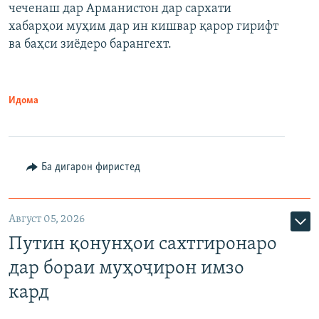
чеченаш дар Арманистон дар сархати
720p
хабарҳои муҳим дар ин кишвар қарор гирифт
720p
1080p
ва баҳси зиёдеро барангехт.
1080p
Идома
Ба дигарон фиристед
Август 05, 2026
Путин қонунҳои сахтгиронаро
дар бораи муҳоҷирон имзо
кард