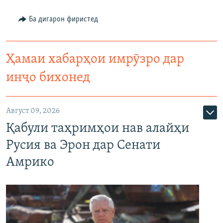
Ба дигарон фиристед
Ҳамаи хабарҳои имрӯзро дар
инҷо бихонед
Август 09, 2026
Қабули таҳримҳои нав алайҳи
Русия ва Эрон дар Сенати
Амрико