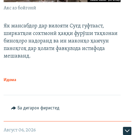
Акс аз бойгонӣ
Як мансабдор дар вилояти Суғд гуфтааст,
ширкатҳои сохтмонӣ ҳаққи фурӯши таҳхонаи
биноҳоро надоранд ва ин маконҳо ҳамчун
паноҳгоҳ дар ҳолати фавқулода истифода
мешаванд.
Идома
Ба дигарон фиристед
Август 06, 2026