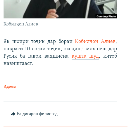
Қобилҷон Алиев
Як шоири тоҷик дар бораи
Қобилҷон Алиев
,
навраси 10-солаи тоҷик, ки ҳашт моҳ пеш дар
Русия ба таври ваҳшиёна
кушта шуд
, китоб
навиштааст.
Идома
Ба дигарон фиристед