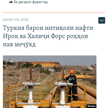
Ба дигарон фиристед
Август 06, 2026
Туркия барои интиқоли нафти
Ироқ ва Халиҷи Форс роҳҳои
нав меҷӯяд