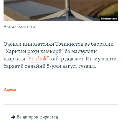
Акс аз бойгонӣ
Оҷонси инноватсияи Тоҷикистон аз баррасии
“Харитаи роҳи ҳамкорӣ” бо масъулони
ширкати
“Starlink”
хабар додааст. Ин мулоқоти
бархат ё онлайнӣ 5-уми август гузашт.
Идома
Ба дигарон фиристед