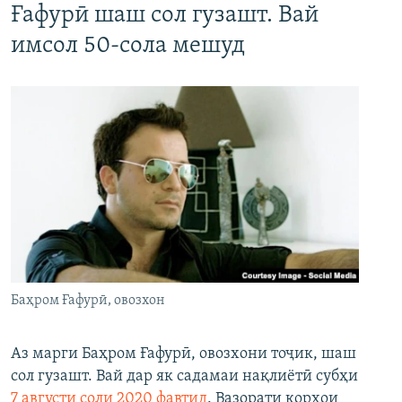
Ғафурӣ шаш сол гузашт. Вай
имсол 50-сола мешуд
Баҳром Ғафурӣ, овозхон
Аз марги Баҳром Ғафурӣ, овозхони тоҷик, шаш
сол гузашт. Вай дар як садамаи нақлиётӣ субҳи
7 августи соли 2020 фавтид
. Вазорати корҳои