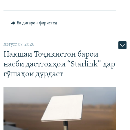
Ба дигарон фиристед
Август 07, 2026
Нақшаи Тоҷикистон барои
насби дастгоҳҳои “Starlink” дар
гӯшаҳои дурдаст