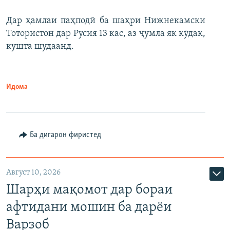
Дар ҳамлаи паҳподӣ ба шаҳри Нижнекамски
Тотористон дар Русия 13 кас, аз ҷумла як кӯдак,
кушта шудаанд.
Идома
Ба дигарон фиристед
Август 10, 2026
Шарҳи мақомот дар бораи
афтидани мошин ба дарёи
Варзоб