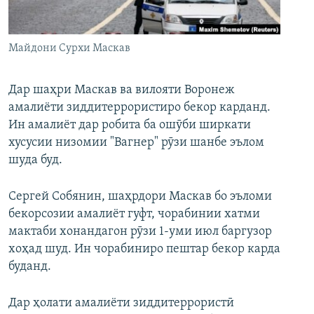
ГУЗОРИШҲОИ РАДИОӢ
Русский
Майдони Сурхи Маскав
ПАЙГИРӢ КУНЕД
Дар шаҳри Маскав ва вилояти Воронеж
амалиёти зиддитеррористиро бекор карданд.
Ин амалиёт дар робита ба ошӯби ширкати
хусусии низомии "Вагнер" рӯзи шанбе эълом
Ҳамаи сомонаҳои RFE/RL
шуда буд.
Сергей Собянин, шаҳрдори Маскав бо эъломи
бекорсозии амалиёт гуфт, чорабинии хатми
мактаби хонандагон рӯзи 1-уми июл баргузор
хоҳад шуд. Ин чорабиниро пештар бекор карда
буданд.
Дар ҳолати амалиёти зиддитеррористӣ