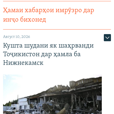
Ҳамаи хабарҳои имрӯзро дар
инҷо бихонед
Август 10, 2026
Кушта шудани як шаҳрванди
Тоҷикистон дар ҳамла ба
Нижнекамск