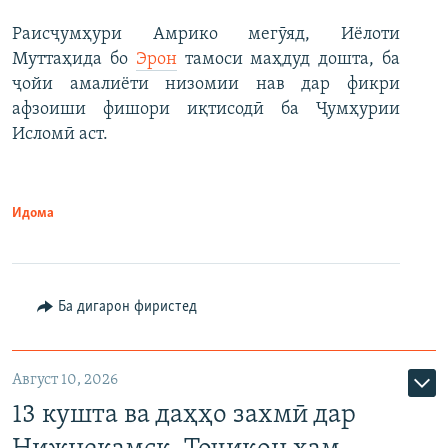
Раисҷумҳури Амрико мегӯяд, Иёлоти
Муттаҳида бо
Эрон
тамоси маҳдуд дошта, ба
ҷойи амалиёти низомии нав дар фикри
афзоиши фишори иқтисодӣ ба Ҷумҳурии
Исломӣ аст.
Идома
Ба дигарон фиристед
Август 10, 2026
13 кушта ва даҳҳо захмӣ дар