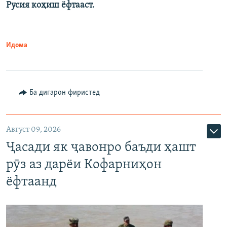
Русия коҳиш ёфтааст.
Идома
Ба дигарон фиристед
Август 09, 2026
Ҷасади як ҷавонро баъди ҳашт
рӯз аз дарёи Кофарниҳон
ёфтаанд