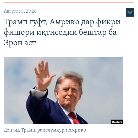
Август 10, 2026
Трамп гуфт, Амрико дар фикри
фишори иқтисодии бештар ба
Эрон аст
Доналд Трамп, раисҷумҳури Амрико