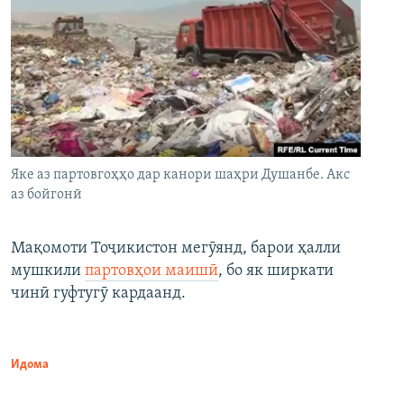
Яке аз партовгоҳҳо дар канори шаҳри Душанбе. Акс
аз бойгонӣ
Мақомоти Тоҷикистон мегӯянд, барои ҳалли
мушкили
партовҳои маишӣ
, бо як ширкати
чинӣ гуфтугӯ кардаанд.
Идома