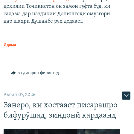
дохилии Тоҷикистон он замон гуфта буд, ки
садама дар наздикии Донишгоҳи омӯзгорӣ
дар шаҳри Душанбе рух додааст.
Идома
Ба дигарон фиристед
Август 07, 2026
Занеро, ки хостааст писарашро
бифурӯшад, зиндонӣ кардаанд