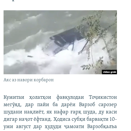
Акс аз навори корбарон
Кумитаи ҳолатҳои фавқулодаи Тоҷикистон
мегӯяд, дар пайи ба дарёи Варзоб сарозер
шудани нақлиёт, як нафар ғарқ шуда, ду каси
дигар наҷот ёфтанд. Ҳодиса субҳи барвақти 10-
уми август дар ҳудуди ҷамоати Варзобқалъа