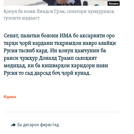
Қонун ба номи Линдси Грэм, сенатори ҷумҳурихоҳ
гузошта шудааст
Сенат, палатаи болоии ИМА бо аксарияти оро
тарҳи ҷорӣ кардани таҳримҳои навро алайҳи
Русия тасвиб кард. Ин қонун ҳамчунин ба
раиси ҷумҳур Доналд Трамп салоҳият
медиҳад, ки ба кишварҳои харидори нави
Русия то сад дарсад боҷ ҷорӣ кунад.
Идома
Ба дигарон фиристед