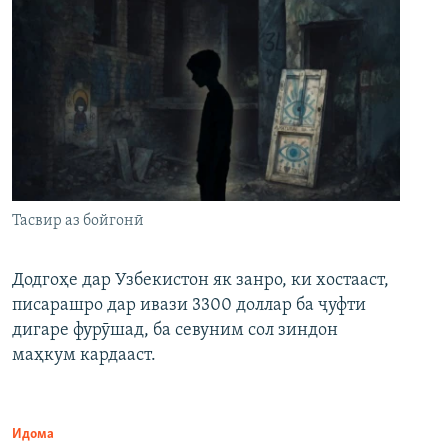
Тасвир аз бойгонӣ
Додгоҳе дар Узбекистон як занро, ки хостааст,
писарашро дар ивази 3300 доллар ба ҷуфти
дигаре фурӯшад, ба севуним сол зиндон
маҳкум кардааст.
Идома