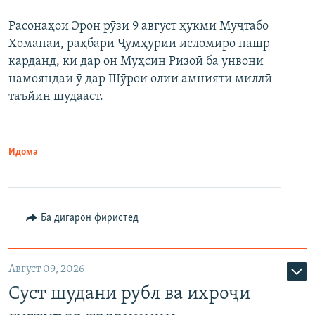
Расонаҳои Эрон рӯзи 9 август ҳукми Муҷтабо
Хоманаӣ, раҳбари Ҷумҳурии исломиро нашр
карданд, ки дар он Муҳсин Ризоӣ ба унвони
намояндаи ӯ дар Шӯрои олии амнияти миллӣ
таъйин шудааст.
Идома
Ба дигарон фиристед
Август 09, 2026
Суст шудани рубл ва ихроҷи