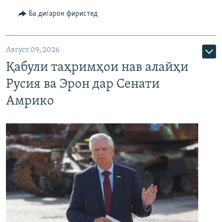
Ба дигарон фиристед
Август 09, 2026
Қабули таҳримҳои нав алайҳи
Русия ва Эрон дар Сенати
Амрико