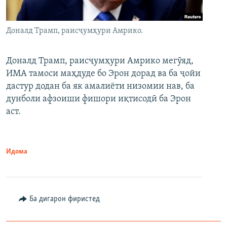
Доналд Трамп, раисҷумҳури Амрико.
Доналд Трамп, раисҷумҳури Амрико мегӯяд,
ИМА тамоси маҳдуде бо Эрон дорад ва ба ҷойи
дастур додан ба як амалиёти низомии нав, ба
дунболи афзоиши фишори иқтисодӣ ба Эрон
аст.
Идома
Ба дигарон фиристед