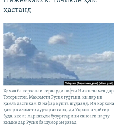
Нижнекамск. Тоҷикон ҳам
ҳастанд
Ҳамла ба корхонаи коркарди нафти Нижнекамск дар
Тотористон. Мақомоти Русия гуфтанд, ки дар ин
ҳамла дастикам 13 нафар кушта шудаанд. Ин корхона
ҳазор километр дуртар аз сарҳади Украина ҷойгир
буда, яке аз марказҳои бузургтарини саноати нафту
кимиё дар Русия ба шумор меравад