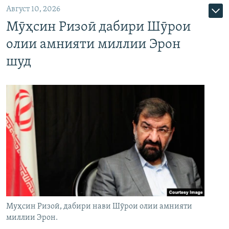
Август 10, 2026
Мӯҳсин Ризоӣ дабири Шӯрои
олии амнияти миллии Эрон
шуд
Муҳсин Ризоӣ, дабири нави Шӯрои олии амнияти
миллии Эрон.