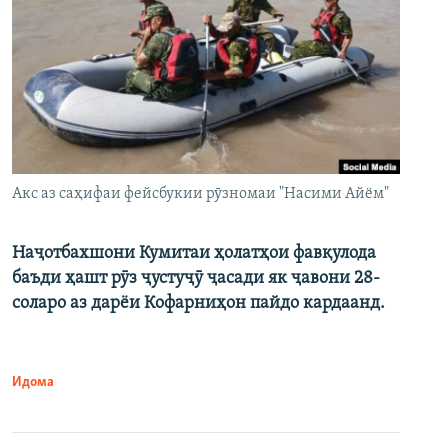
Акс аз саҳифаи фейсбукии рӯзномаи "Насими Айём"
Наҷотбахшони Кумитаи ҳолатҳои фавқулода
баъди ҳашт рӯз ҷустуҷӯ ҷасади як ҷавони 28-
соларо аз дарёи Кофарниҳон пайдо кардаанд.
Идома