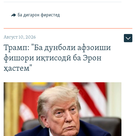
Ба дигарон фиристед
Август 10, 2026
Трамп: "Ба дунболи афзоиши
фишори иқтисодӣ ба Эрон
ҳастем"