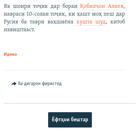
Як шоири тоҷик дар бораи
Қобилҷон Алиев
,
навраси 10-солаи тоҷик, ки ҳашт моҳ пеш дар
Русия ба таври ваҳшиёна
кушта шуд
, китоб
навиштааст.
Идома
Ба дигарон фиристед
Ёфтҳои бештар