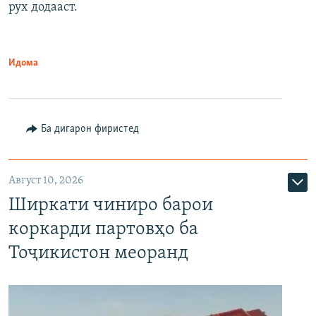
рух додааст.
Идома
Ба дигарон фиристед
Август 10, 2026
Ширкати чиниро барои
коркарди партовҳо ба
Тоҷикистон меоранд