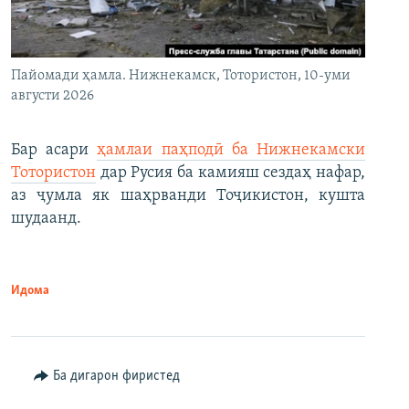
Пайомади ҳамла. Нижнекамск, Тотористон, 10-уми
августи 2026
Бар асари
ҳамлаи паҳподӣ ба Нижнекамски
Тотористон
дар Русия ба камияш сездаҳ нафар,
аз ҷумла як шаҳрванди Тоҷикистон, кушта
шудаанд.
Идома
Ба дигарон фиристед