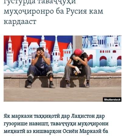
густурда таваҷҷуҳи
муҳоҷиронро ба Русия кам
кардааст
Як маркази таҳқиқотӣ дар Лаҳистон дар
гузорише навишт, таваҷҷуҳи муҳоҷирони
меҳнатӣ аз кишварҳои Осиёи Марказӣ ба