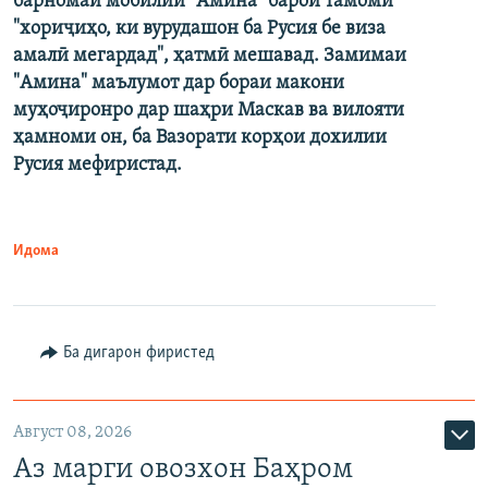
барномаи мобилии "Амина" барои тамоми
"хориҷиҳо, ки вурудашон ба Русия бе виза
амалӣ мегардад", ҳатмӣ мешавад. Замимаи
"Амина" маълумот дар бораи макони
муҳоҷиронро дар шаҳри Маскав ва вилояти
ҳамноми он, ба Вазорати корҳои дохилии
Русия мефиристад.
Идома
Ба дигарон фиристед
Август 08, 2026
Аз марги овозхон Баҳром