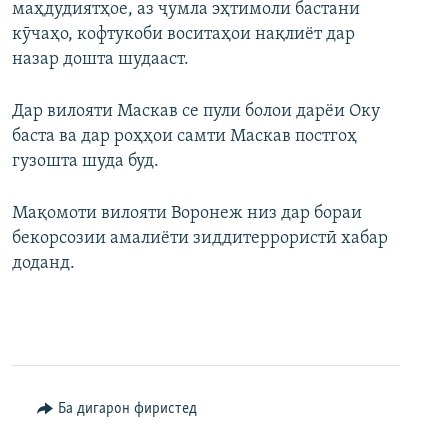
маҳдудиятҳое, аз ҷумла эҳтимоли бастани
кӯчаҳо, кофтукоби воситаҳои нақлиёт дар
назар дошта шудааст.
Дар вилояти Маскав се пули болои дарёи Оку
баста ва дар роҳҳои самти Маскав постгоҳ
гузошта шуда буд.
Мақомоти вилояти Воронеж низ дар бораи
бекорсозии амалиёти зиддитеррористӣ хабар
доданд.
Ба дигарон фиристед