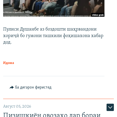
Пулиси Душанбе аз боздошти шаҳрвандони
хориҷӣ бо гумони ташкили фоҳишахона хабар
дод.
Идома
Ба дигарон фиристед
Август 05, 2026
Пизишкиён овозаҳо дар бораи