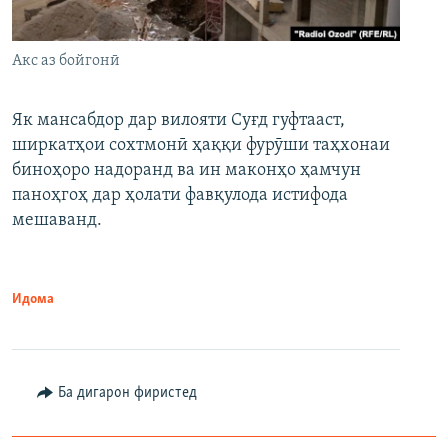
Акс аз бойгонӣ
Як мансабдор дар вилояти Суғд гуфтааст,
ширкатҳои сохтмонӣ ҳаққи фурӯши таҳхонаи
биноҳоро надоранд ва ин маконҳо ҳамчун
паноҳгоҳ дар ҳолати фавқулода истифода
мешаванд.
Идома
Ба дигарон фиристед