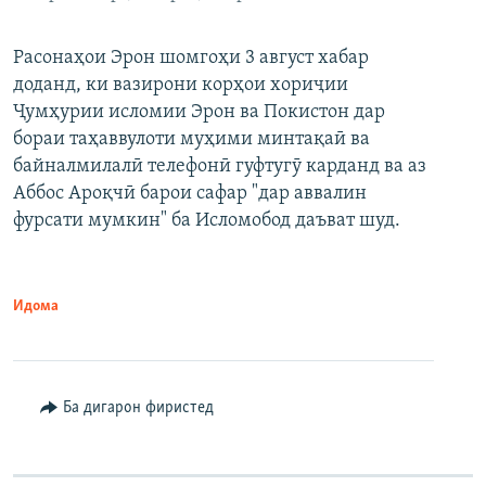
Расонаҳои Эрон шомгоҳи 3 август хабар
доданд, ки вазирони корҳои хориҷии
Ҷумҳурии исломии Эрон ва Покистон дар
бораи таҳаввулоти муҳими минтақаӣ ва
байналмилалӣ телефонӣ гуфтугӯ карданд ва аз
Аббос Ароқчӣ барои сафар "дар аввалин
фурсати мумкин" ба Исломобод даъват шуд.
Идома
Ба дигарон фиристед