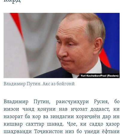
Владимир Путин. Акс аз бойгонӣ
Владимир Путин, раисҷумҳури Русия, бо
имзои чанд қонуни нав иҷозат додааст, ки
назорат ба кор ва зиндагии хориҷиён дар ин
кишвар сахттар шавад. Ҷое, ки садҳо ҳазор
шаҳрванди Тоҷикистон низ бо умеди ёфтани