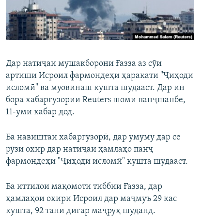
ГУЗОРИШҲОИ РАДИОӢ
Русский
ПАЙГИРӢ КУНЕД
Дар натиҷаи мушакборони Ғазза аз сӯи
артиши Исроил фармондеҳи ҳаракати "Ҷиҳоди
исломӣ" ва муовинаш кушта шудааст. Дар ин
бора хабаргузории Reuters шоми панҷшанбе,
Ҳамаи сомонаҳои RFE/RL
11-уми хабар дод.
Ба навиштаи хабаргузорӣ, дар умуму дар се
рӯзи охир дар натиҷаи ҳамлаҳо панҷ
фармондеҳи "Ҷиҳоди исломӣ" кушта шудааст.
Ба иттилои мақомоти тиббии Ғазза, дар
ҳамлаҳои охири Исроил дар маҷмуъ 29 кас
кушта, 92 тани дигар маҷруҳ шуданд.