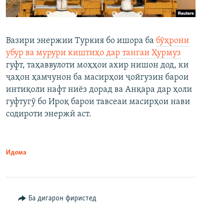
Вазири энержии Туркия бо ишора ба
бӯҳрони
убур ва мурури киштиҳо дар тангаи Ҳурмуз
гуфт, таҳаввулоти моҳҳои ахир нишон дод, ки
ҷаҳон ҳамчунон ба масирҳои ҷойгузин барои
интиқоли нафт ниёз дорад ва Анқара дар ҳоли
гуфтугӯ бо Ироқ барои тавсеаи масирҳои нави
содироти энержӣ аст.
Идома
Ба дигарон фиристед