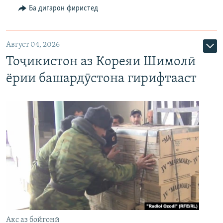
Ба дигарон фиристед
Август 04, 2026
Тоҷикистон аз Кореяи Шимолӣ
ёрии башардӯстона гирифтааст
Акс аз бойгонӣ