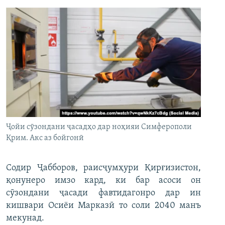
Ҷойи сӯзондани ҷасадҳо дар ноҳияи Симферополи
Қрим. Акс аз бойгонӣ
Содир Ҷабборов, раисҷумҳури Қирғизистон,
қонунеро имзо кард, ки бар асоси он
сӯзондани ҷасади фавтидагонро дар ин
кишвари Осиёи Марказӣ то соли 2040 манъ
мекунад.