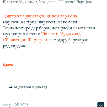
Шавкати Муҳаммад бо модараш Шарофат Шарифова
Додгоҳи парвандаҳои ҷиноӣ дар Вена
,
маркази Австрия, дархости мақомоти
Тоҷикистонро дар бораи истирдоди намояндаи
мухолифини тоҷик
Шавкати Муҳаммад
(Шавкатҷон Шарифов)
ва модару бародараш
рад кардааст.
Идома
Ба дигарон фиристед
Август 05, 2026