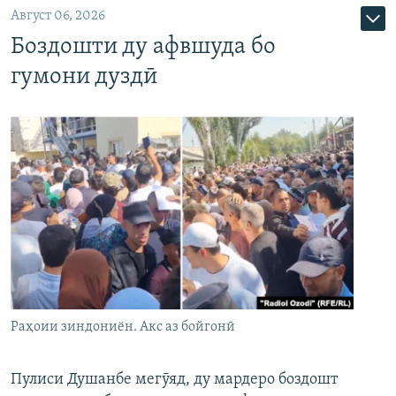
Август 06, 2026
Боздошти ду афвшуда бо
гумони дуздӣ
Раҳоии зиндониён. Акс аз бойгонӣ
Пулиси Душанбе мегӯяд, ду мардеро боздошт