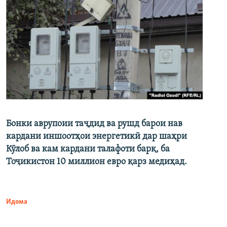
Бонки аврупоии таҷдид ва рушд барои нав
кардани иншоотҳои энергетикӣ дар шаҳри
Кӯлоб ва кам кардани талафоти барқ, ба
Тоҷикистон 10 миллион евро қарз медиҳад.
Идома