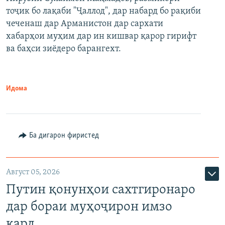
тоҷик бо лақаби "Ҷаллод", дар набард бо рақиби
480p
Auto
240p
360p
480p
чеченаш дар Арманистон дар сархати
720p
хабарҳои муҳим дар ин кишвар қарор гирифт
720p
1080p
ва баҳси зиёдеро барангехт.
1080p
Идома
Ба дигарон фиристед
Август 05, 2026
Путин қонунҳои сахтгиронаро
дар бораи муҳоҷирон имзо
кард