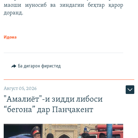
маоши муносиб ва зиндагии беҳтар қарор
доранд.
Идома
Ба дигарон фиристед
Август 05, 2026
"Амалиёт"-и зидди либоси
“бегона” дар Панҷакент