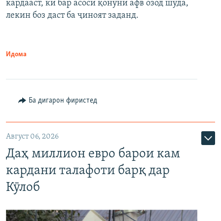
кардааст, ки бар асоси қонуни афв озод шуда,
лекин боз даст ба ҷиноят заданд.
Идома
Ба дигарон фиристед
Август 06, 2026
Даҳ миллион евро барои кам
кардани талафоти барқ дар
Кӯлоб