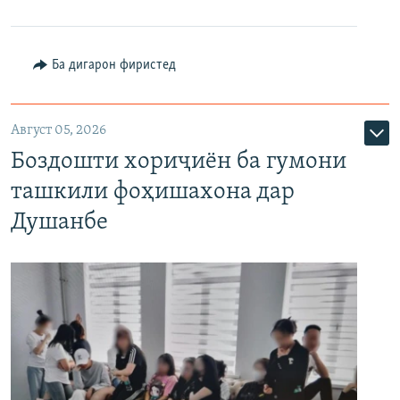
Ба дигарон фиристед
Август 05, 2026
Боздошти хориҷиён ба гумони
ташкили фоҳишахона дар
Душанбе