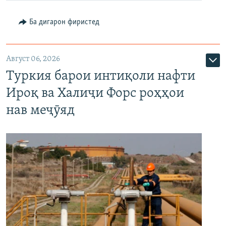
Ба дигарон фиристед
Август 06, 2026
Туркия барои интиқоли нафти
Ироқ ва Халиҷи Форс роҳҳои
нав меҷӯяд