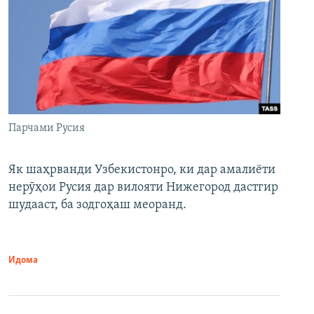
Парчами Русия
Як шаҳрванди Узбекистонро, ки дар амалиёти
нерӯҳои Русия дар вилояти Нижегород дастгир
шудааст, ба зодгоҳаш меоранд.
Идома