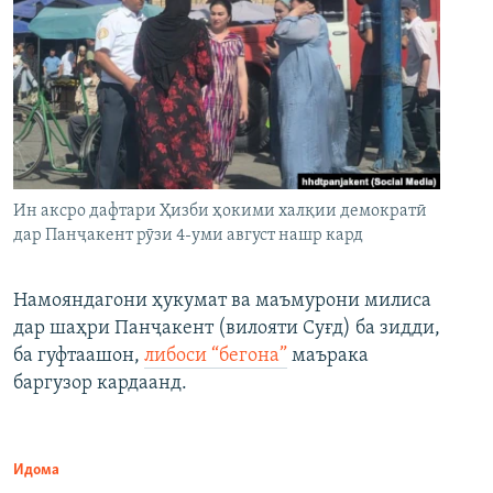
Ин аксро дафтари Ҳизби ҳокими халқии демократӣ
дар Панҷакент рӯзи 4-уми август нашр кард
Намояндагони ҳукумат ва маъмурони милиса
дар шаҳри Панҷакент (вилояти Суғд) ба зидди,
ба гуфтаашон,
либоси “бегона”
маърака
баргузор кардаанд.
Идома