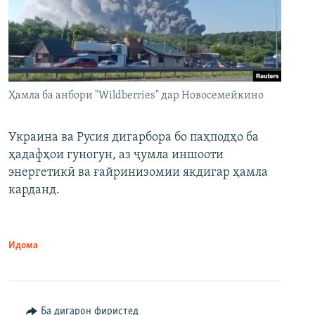
Ҳамла ба анбори "Wildberries" дар Новосемейкино
Украина ва Русия дигарбора бо паҳподҳо ба
ҳадафҳои гуногун, аз ҷумла иншооти
энергетикӣ ва ғайринизомии якдигар ҳамла
карданд.
Идома
Ба дигарон фиристед