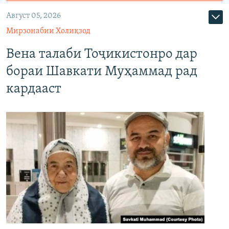
Август 05, 2026
Мирзонабии Холиқзод
Вена талаби Тоҷикистонро дар
бораи Шавкати Муҳаммад рад
кардааст