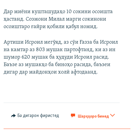
Дар миёни кушташудаҳо 10 сокини осоишта
ҳастанд. Созмони Милал марги сокинони
осоиштаро ғайри қобили қабул номид.
Артиши Исроил мегӯяд, аз сӯи Ғазза ба Исроил
на камтар аз 803 мушак партофтанд, ки аз ин
шумор 620 мушак ба ҳудуди Исроил расид.
Баъзе аз мушакҳо ба биноҳо расида, баъзеи
дигар дар майдонҳои холӣ афтодаанд.
Ба дигарон фиристед
Шарҳҳоро бинед