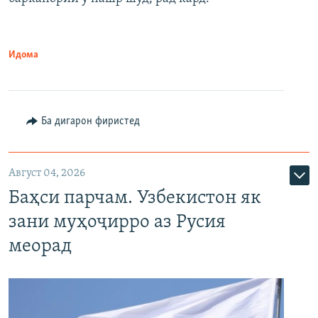
Идома
Ба дигарон фиристед
Август 04, 2026
Баҳси парчам. Узбекистон як
зани муҳоҷирро аз Русия
меорад