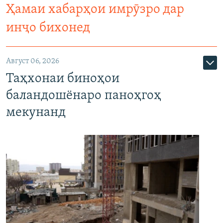
Ҳамаи хабарҳои имрӯзро дар
инҷо бихонед
Август 06, 2026
Таҳхонаи биноҳои
баландошёнаро паноҳгоҳ
мекунанд