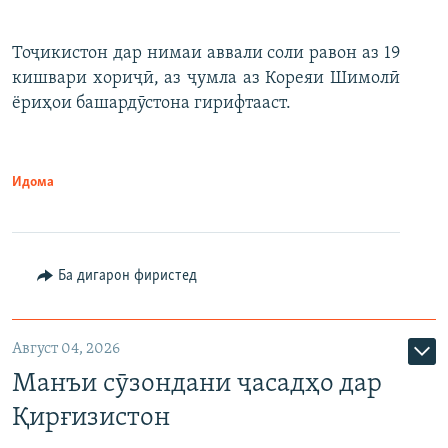
Тоҷикистон дар нимаи аввали соли равон аз 19
кишвари хориҷӣ, аз ҷумла аз Кореяи Шимолӣ
ёриҳои башардӯстона гирифтааст.
Идома
Ба дигарон фиристед
Август 04, 2026
Манъи сӯзондани ҷасадҳо дар
Қирғизистон