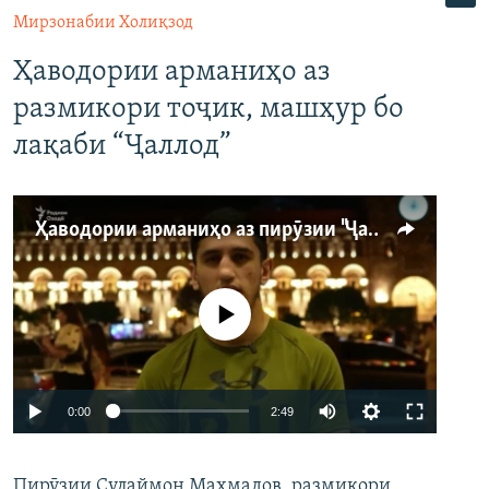
Мирзонабии Холиқзод
Ҳаводории арманиҳо аз
размикори тоҷик, машҳур бо
лақаби “Ҷаллод”
Ҳаводории арманиҳо аз пирӯзии "Ҷаллод"-и тоҷик
Феълан кор намекунад
Auto
0:00
2:49
240p
Пирӯзии Сулаймон Маҳмадов, размикори
360p