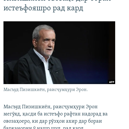
истеъфояшро рад кард
Масъуд Пизишкиён, раисҷумҳури Эрон.
Масъуд Пизишкиён, раисҷумҳури Эрон
мегӯяд, қасди ба истеъфо рафтан надорад ва
овозаҳоеро, ки дар рӯзҳои ахир дар бораи
барканории ӯ нашр шуд, рад кард.