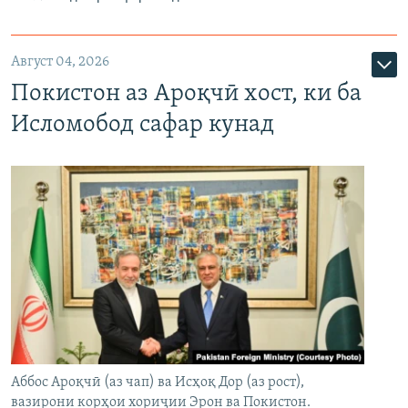
Август 04, 2026
Покистон аз Ароқчӣ хост, ки ба
Исломобод сафар кунад
Аббос Ароқчӣ (аз чап) ва Исҳоқ Дор (аз рост),
вазирони корҳои хориҷии Эрон ва Покистон.