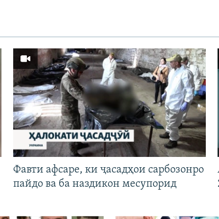
Фавти афсаре, ки ҷасадҳои сарбозонро
пайдо ва ба наздикон месупорид