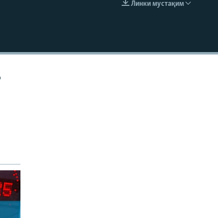
Линки мустақим
EMBED
р