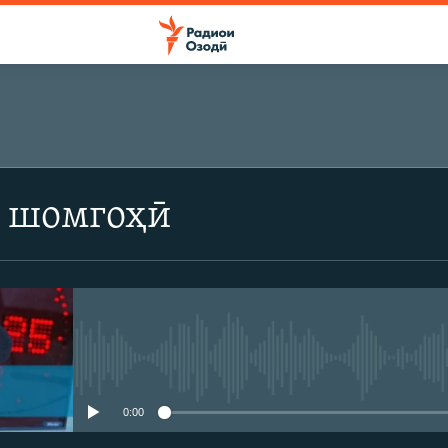
 шомгоҳӣ
Феълан кор намекунад
0:00