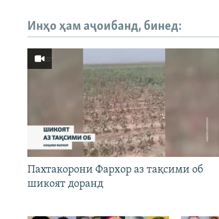
Инҳо ҳам аҷоибанд, бинед:
Пахтакорони Фархор аз тақсими об
шикоят доранд