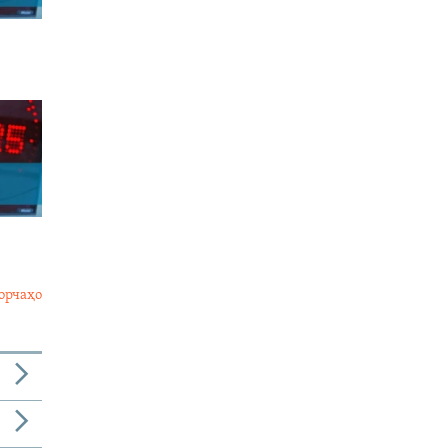
орчаҳо