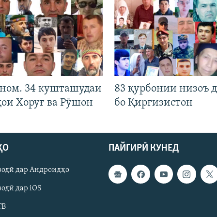
 ном. 34 кушташудаи
83 қурбонии низоъ д
ҳои Хоруғ ва Рӯшон
бо Қирғизистон
ҲО
ПАЙГИРӢ КУНЕД
зодӣ дар Андроидҳо
одӣ дар iOS
ТВ