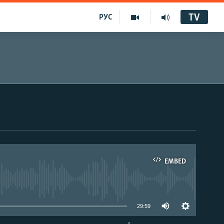
TV
РУС
EMBED
29:59