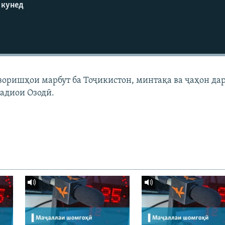
 кунед
узоришҳои марбут ба Тоҷикистон, минтақа ва ҷаҳон да
адиои Озодӣ.