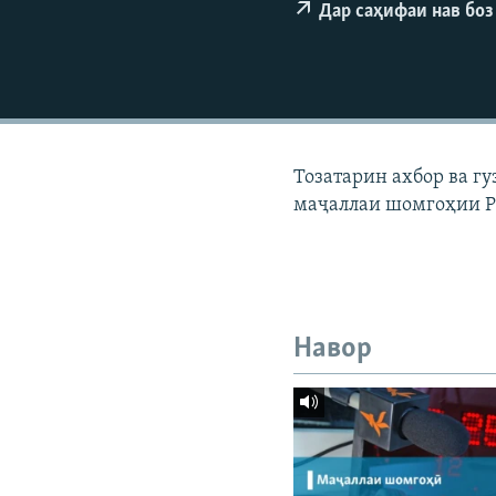
ГУЗОРИШҲОИ РАДИОӢ
Дар саҳифаи нав боз
Тозатарин ахбор ва г
маҷаллаи шомгоҳии Р
Навор