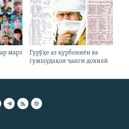
ар марз
Гурӯҳе аз қурбониён ва
гумшудаҳои ҷанги дохилӣ