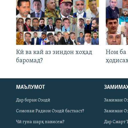
Кӣ ва кай аз зиндон хоҳад
Ном ба
баромад?
ҳодиса
Русский
МАЪЛУМОТ
ЗАМИМА
Дар бораи Озодӣ
Замимаи О
ПАЙГИРӢ КУНЕД
Сомонаи Радиои Озодӣ бастааст?
Замимаи Оз
Чӣ гуна шарҳ нависем?
Дар Смарт 