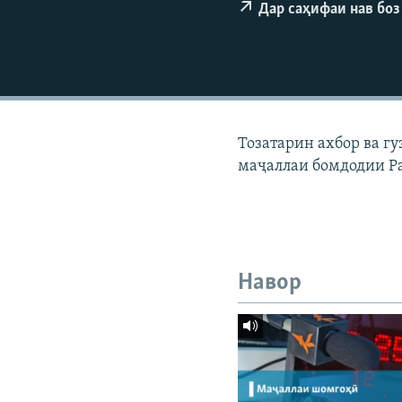
ГУЗОРИШҲОИ РАДИОӢ
Дар саҳифаи нав боз
Тозатарин ахбор ва г
маҷаллаи бомдодии Р
Навор