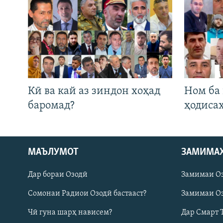
Кӣ ва кай аз зиндон хоҳад
Ном ба
баромад?
ҳодиса
Русский
МАЪЛУМОТ
ЗАМИМА
Дар бораи Озодӣ
Замимаи О
ПАЙГИРӢ КУНЕД
Сомонаи Радиои Озодӣ бастааст?
Замимаи Оз
Чӣ гуна шарҳ нависем?
Дар Смарт 