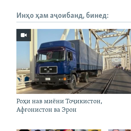
Инҳо ҳам аҷоибанд, бинед:
Роҳи нав миёни Тоҷикистон,
Афғонистон ва Эрон