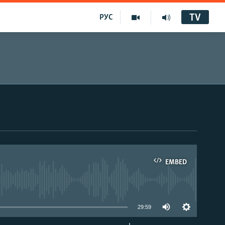
TV
РУС
EMBED
29:59