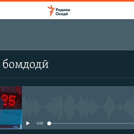
 бомдодӣ
Феълан кор намекунад
0:00