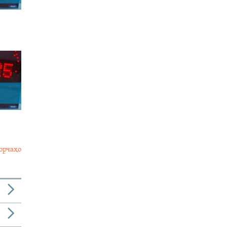
орчаҳо