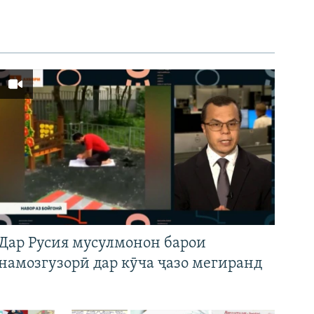
Дар Русия мусулмонон барои
намозгузорӣ дар кӯча ҷазо мегиранд