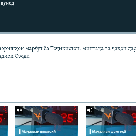
 кунед
узоришҳои марбут ба Тоҷикистон, минтақа ва ҷаҳон да
адиои Озодӣ