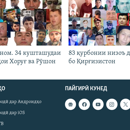
 ном. 34 кушташудаи
83 қурбонии низоъ д
ҳои Хоруғ ва Рӯшон
бо Қирғизистон
ҲО
ПАЙГИРӢ КУНЕД
зодӣ дар Андроидҳо
одӣ дар iOS
ТВ