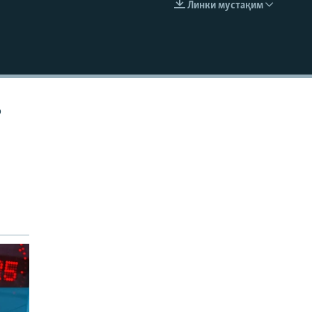
Линки мустақим
EMBED
р