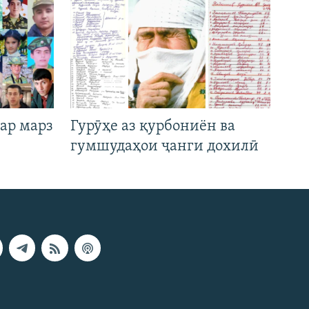
ар марз
Гурӯҳе аз қурбониён ва
гумшудаҳои ҷанги дохилӣ