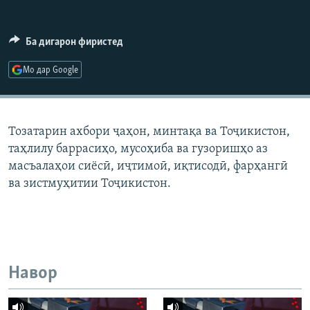
ГУЗОРИШҲОИ РАДИОӢ
Русский
Ба дигарон фиристед
ПАЙГИРӢ КУНЕД
Мо дар Google
Тозатарин ахбори ҷаҳон, минтақа ва Тоҷикистон,
таҳлилу баррасиҳо, мусоҳиба ва гузоришҳо аз
Ҳамаи сомонаҳои RFE/RL
масъалаҳои сиёсӣ, иҷтимоӣ, иқтисодӣ, фарҳангӣ
ва зистмуҳитии Тоҷикистон.
Навор