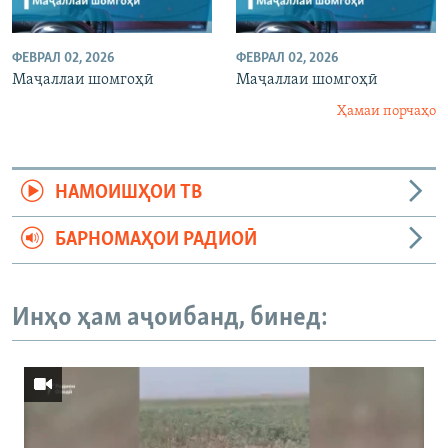
ФЕВРАЛ 02, 2026
ФЕВРАЛ 02, 2026
Маҷаллаи шомгоҳӣ
Маҷаллаи шомгоҳӣ
Ҳамаи порчаҳо
НАМОИШҲОИ ТВ
БАРНОМАҲОИ РАДИОӢ
Инҳо ҳам аҷоибанд, бинед: