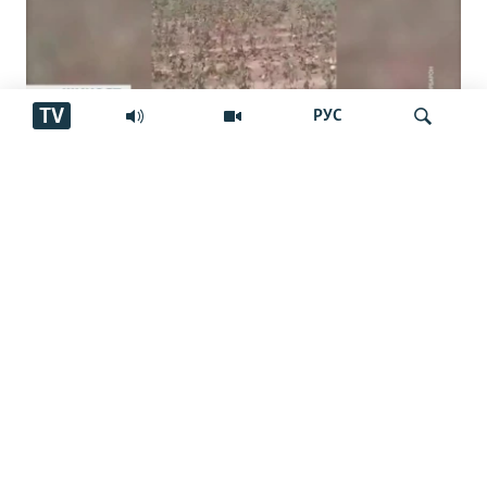
TV
РУС
Пахтакорони Фархор аз тақсими об
шикоят доранд
Ҷустуҷӯ