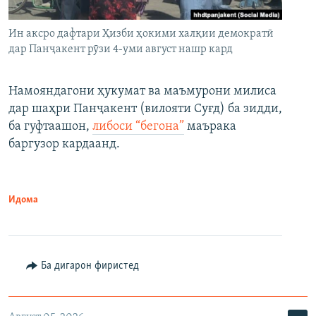
Ин аксро дафтари Ҳизби ҳокими халқии демократӣ
дар Панҷакент рӯзи 4-уми август нашр кард
Намояндагони ҳукумат ва маъмурони милиса
дар шаҳри Панҷакент (вилояти Суғд) ба зидди,
ба гуфтаашон,
либоси “бегона”
маърака
баргузор кардаанд.
Идома
Ба дигарон фиристед