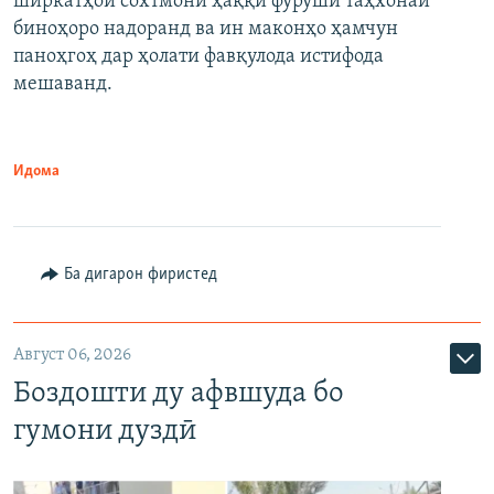
ширкатҳои сохтмонӣ ҳаққи фурӯши таҳхонаи
биноҳоро надоранд ва ин маконҳо ҳамчун
паноҳгоҳ дар ҳолати фавқулода истифода
мешаванд.
Идома
Ба дигарон фиристед
Август 06, 2026
Боздошти ду афвшуда бо
гумони дуздӣ