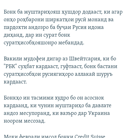
Бонк ба муштариҳояш ҳушдор додааст, ки агар
онҳо роҳбарони ширкатҳои русӣ монанд ва
пардохти андозро ба буҷаи Русия идома
диҳанд, дар ин сурат бонк
суратҳисобҳояшонро мебандад.
Вакили мудофеи дигар аз Швейтсария, ки бо
"РБК" суҳбат кардааст, гуфтааст, бонк бастани
суратҳисобҳои русиягиҳоро аллакай шуруъ
кардааст.
Бонкҳо ин тасмими худро бо он асоснок
кардаанд, ки чунин муштариҳо ба давлате
андоз месупоранд, ки вазъро дар Украина
ноором месозад.
Моҳи феврали имсол бонки Credit Suisse