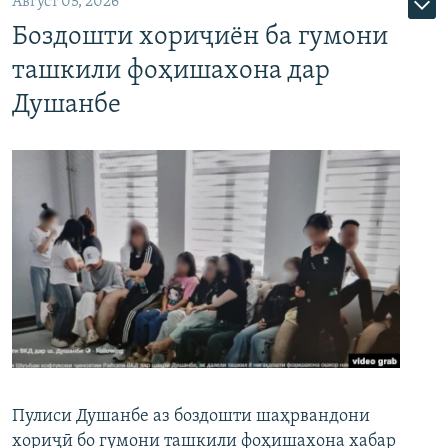
Август 05, 2026
Боздошти хориҷиён ба гумони
ташкили фоҳишахона дар
Душанбе
Пулиси Душанбе аз боздошти шаҳрвандони
хориҷӣ бо гумони ташкили фоҳишахона хабар