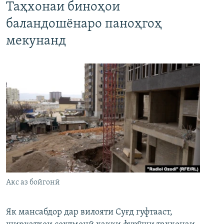
Таҳхонаи биноҳои
баландошёнаро паноҳгоҳ
мекунанд
Акс аз бойгонӣ
Як мансабдор дар вилояти Суғд гуфтааст,