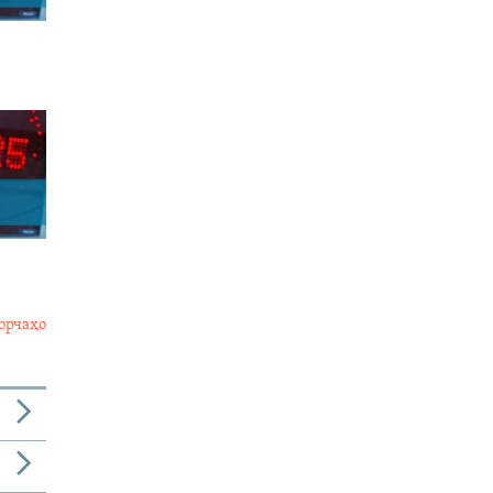
орчаҳо