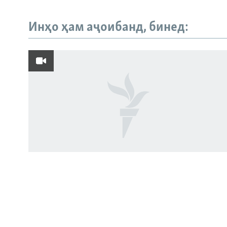
Инҳо ҳам аҷоибанд, бинед:
Русский
ПАЙГИРӢ КУНЕД
Ҳамаи сомонаҳои RFE/RL
Роҳи нав миёни Тоҷикистон,
Афғонистон ва Эрон