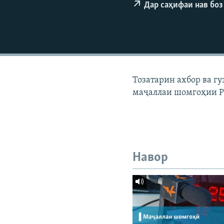
ГУЗОРИШҲОИ РАДИОӢ
Дар саҳифаи нав боз
Тозатарин ахбор ва г
маҷаллаи шомгоҳии Р
Навор