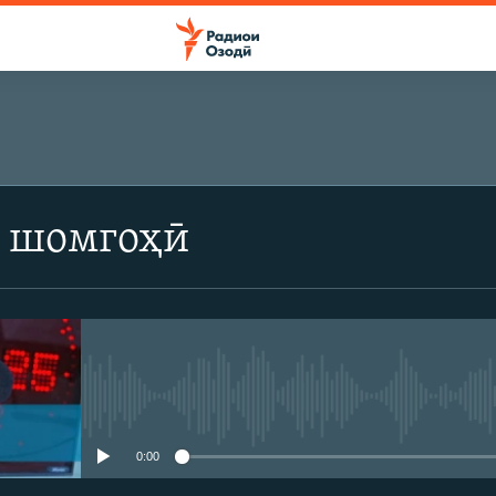
 шомгоҳӣ
Феълан кор намекунад
0:00