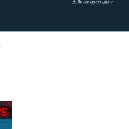
Линки мустақим
EMBED
р