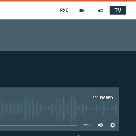
TV
РУС
EMBED
29:59