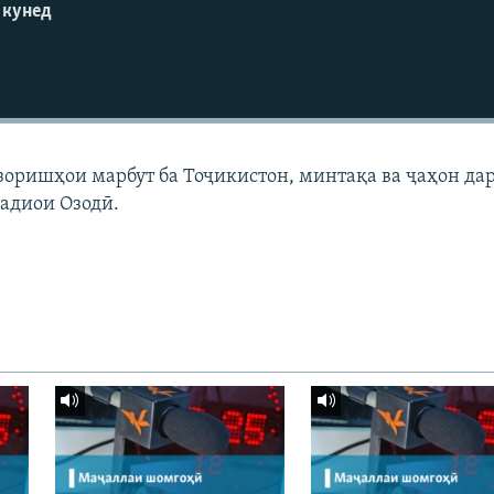
 кунед
узоришҳои марбут ба Тоҷикистон, минтақа ва ҷаҳон да
адиои Озодӣ.