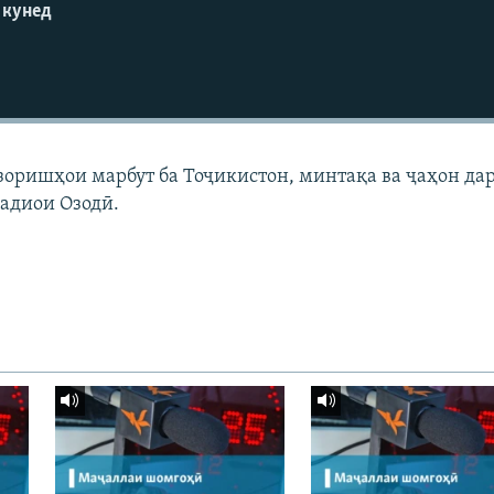
 кунед
узоришҳои марбут ба Тоҷикистон, минтақа ва ҷаҳон да
адиои Озодӣ.