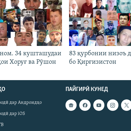
 ном. 34 кушташудаи
83 қурбонии низоъ д
ҳои Хоруғ ва Рӯшон
бо Қирғизистон
ҲО
ПАЙГИРӢ КУНЕД
зодӣ дар Андроидҳо
одӣ дар iOS
ТВ