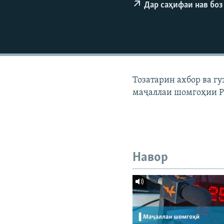
ГУЗОРИШҲОИ РАДИОӢ
Дар саҳифаи нав боз
Тозатарин ахбор ва г
маҷаллаи шомгоҳии Р
Навор