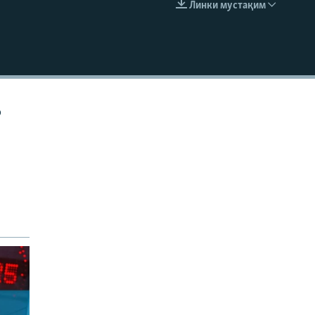
Линки мустақим
EMBED
р