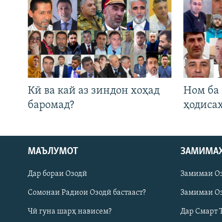
Кӣ ва кай аз зиндон хоҳад
Ном ба
баромад?
ҳодиса
Русский
МАЪЛУМОТ
ЗАМИМА
Дар бораи Озодӣ
Замимаи О
ПАЙГИРӢ КУНЕД
Сомонаи Радиои Озодӣ бастааст?
Замимаи Оз
Чӣ гуна шарҳ нависем?
Дар Смарт 