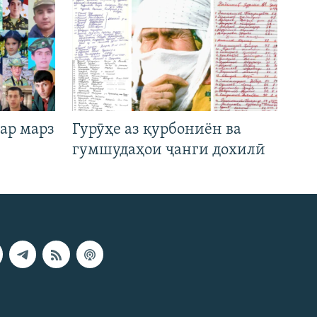
ар марз
Гурӯҳе аз қурбониён ва
гумшудаҳои ҷанги дохилӣ