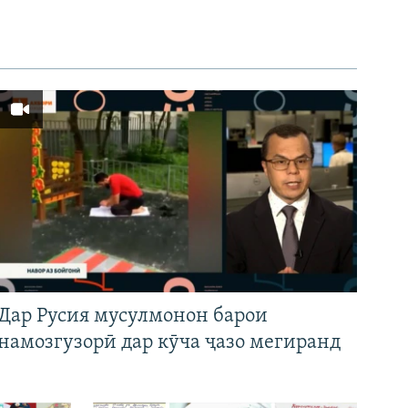
Дар Русия мусулмонон барои
намозгузорӣ дар кӯча ҷазо мегиранд