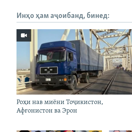
Инҳо ҳам аҷоибанд, бинед:
Роҳи нав миёни Тоҷикистон,
Афғонистон ва Эрон