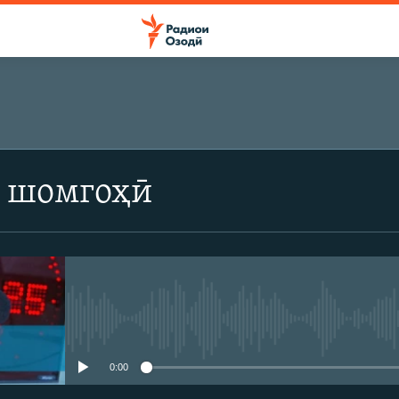
 шомгоҳӣ
Феълан кор намекунад
0:00