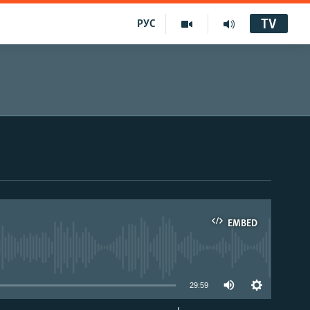
TV
РУС
EMBED
29:59