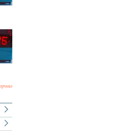
орчаҳо