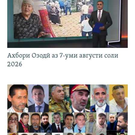
Ахбори Озодӣ аз 7-уми августи соли
2026