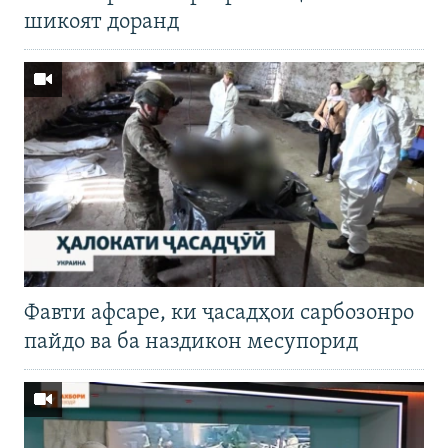
шикоят доранд
Фавти афсаре, ки ҷасадҳои сарбозонро
пайдо ва ба наздикон месупорид