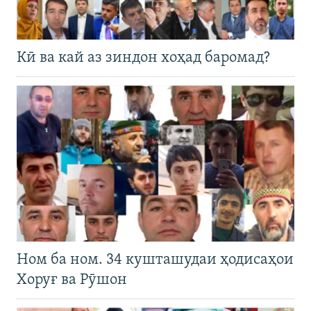
Кӣ ва кай аз зиндон хоҳад баромад?
Ном ба ном. 34 кушташудаи ҳодисаҳои
Хоруғ ва Рӯшон