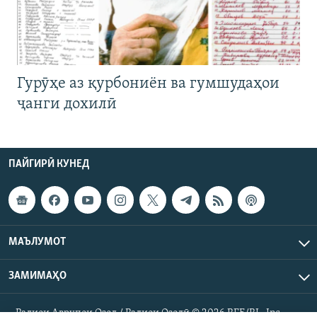
Гурӯҳе аз қурбониён ва гумшудаҳои
ҷанги дохилӣ
ПАЙГИРӢ КУНЕД
МАЪЛУМОТ
ЗАМИМАҲО
Радиои Аврупои Озод / Радиои Озодӣ © 2026 RFE/RL. Inc.