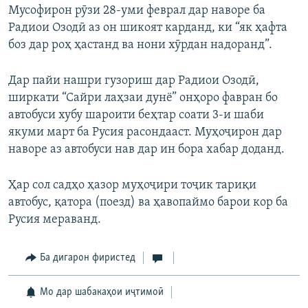
Мусофирон рӯзи 28-уми феврал дар наворе ба
Радиои Озодӣ аз он шикоят карданд, ки “як ҳафта
боз дар роҳ ҳастанд ва нони хӯрдан надоранд”.
Дар пайи нашри гузориш дар Радиои Озодӣ,
ширкати “Сайри лаҳзаи дунё” онҳоро фавран бо
автобуси хубу шароити беҳтар соати 3-и шаби
якуми март ба Русия расондааст. Муҳоҷирон дар
наворе аз автобуси нав дар ин бора хабар доданд.
Ҳар сол садҳо ҳазор муҳоҷири тоҷик тариқи
автобус, қатора (поезд) ва ҳавопаймо барои кор ба
Русия мераванд.
Ба дигарон фиристед
Мо дар шабакаҳои иҷтимоӣ