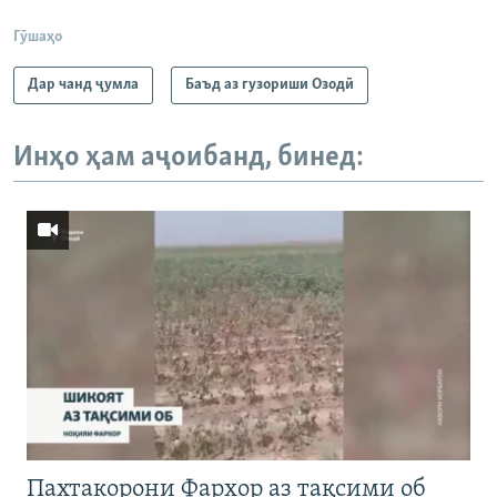
Гӯшаҳо
Дар чанд ҷумла
Баъд аз гузориши Озодӣ
Инҳо ҳам аҷоибанд, бинед:
Пахтакорони Фархор аз тақсими об