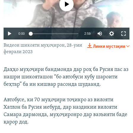
Феълан кор намекунад
ГУЗОРИШҲОИ РАДИОӢ
Русский
ПАЙГИРӢ КУНЕД
Auto
0:00
2:59
240p
Видеои шикояти муҳоҷирон, 28-уми
Линки мустақим
феврали 2023
360p
480p
Ҳамаи сомонаҳои RFE/RL
Auto
240p
360p
480p
Даҳҳо муҳоҷири бандмонда дар роҳ ба Русия пас аз
720p
нашри шикояташон “бо автобуси хубу шароити
720p
1080p
беҳтар” ба ин кишвар расонда шудаанд.
1080p
Автобусе, ки 70 муҳоҷири тоҷикро аз вилояти
Хатлон ба Русия мебурд, дар наздикии вилояти
Самара дармонда, муҳоҷиронро дар вазъияти баде
қарор дод.