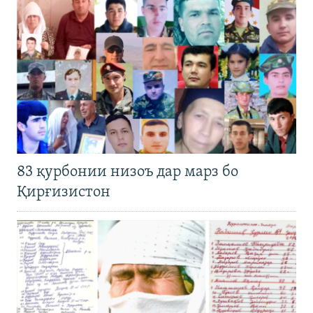
83 қурбонии низоъ дар марз бо
Қирғизистон