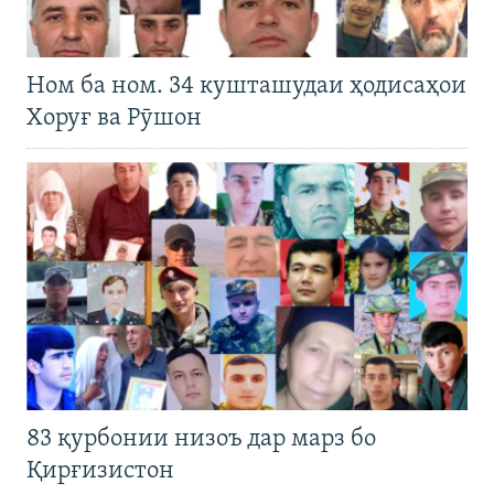
Ном ба ном. 34 кушташудаи ҳодисаҳои
Хоруғ ва Рӯшон
83 қурбонии низоъ дар марз бо
Қирғизистон