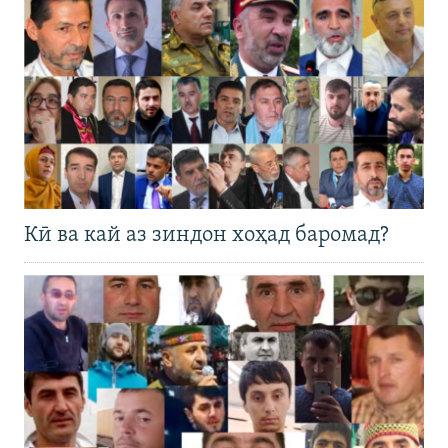
Кӣ ва кай аз зиндон хоҳад баромад?