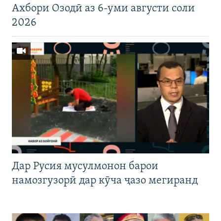
Ахбори Озодӣ аз 6-уми августи соли
2026
Дар Русия мусулмонон барои
намозгузорӣ дар кӯча ҷазо мегиранд