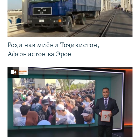
Роҳи нав миёни Тоҷикистон,
Афғонистон ва Эрон