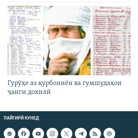
Гурӯҳе аз қурбониён ва гумшудаҳои
ҷанги дохилӣ
ПАЙГИРӢ КУНЕД