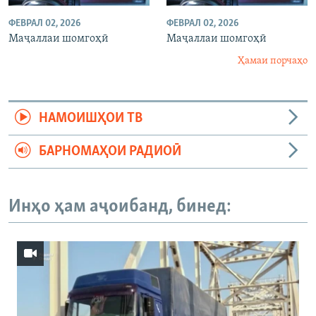
ФЕВРАЛ 02, 2026
ФЕВРАЛ 02, 2026
Маҷаллаи шомгоҳӣ
Маҷаллаи шомгоҳӣ
Ҳамаи порчаҳо
НАМОИШҲОИ ТВ
БАРНОМАҲОИ РАДИОӢ
Инҳо ҳам аҷоибанд, бинед: