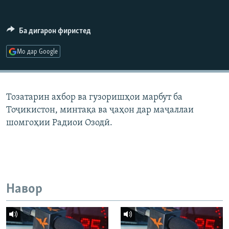
ГУЗОРИШҲОИ РАДИОӢ
Русский
Ба дигарон фиристед
ПАЙГИРӢ КУНЕД
Мо дар Google
Тозатарин ахбор ва гузоришҳои марбут ба
Тоҷикистон, минтақа ва ҷаҳон дар маҷаллаи
Ҳамаи сомонаҳои RFE/RL
шомгоҳии Радиои Озодӣ.
Навор