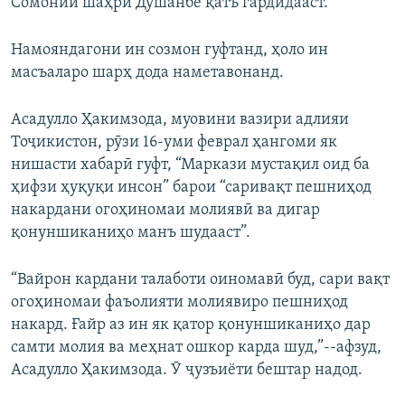
Сомонии шаҳри Душанбе қатъ гардидааст.
Намояндагони ин созмон гуфтанд, ҳоло ин
масъаларо шарҳ дода наметавонанд.
Асадулло Ҳакимзода, муовини вазири адлияи
Тоҷикистон, рӯзи 16-уми феврал ҳангоми як
нишасти хабарӣ гуфт, “Маркази мустақил оид ба
ҳифзи ҳуқуқи инсон” барои “саривақт пешниҳод
накардани огоҳиномаи молиявӣ ва дигар
қонуншиканиҳо манъ шудааст”.
“Вайрон кардани талаботи оиномавӣ буд, сари вақт
огоҳиномаи фаъолияти молиявиро пешниҳод
накард. Ғайр аз ин як қатор қонуншиканиҳо дар
самти молия ва меҳнат ошкор карда шуд,”--афзуд,
Асадулло Ҳакимзода. Ӯ ҷузъиёти бештар надод.