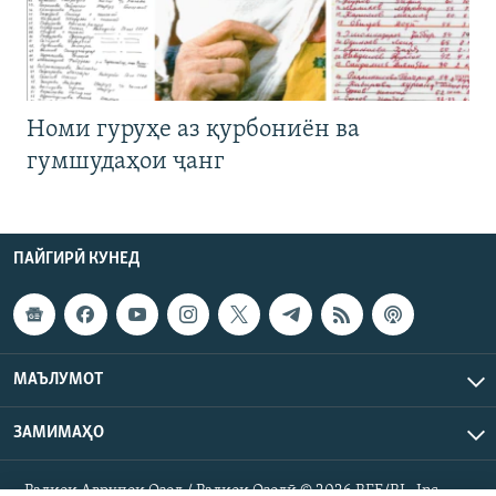
Номи гуруҳе аз қурбониён ва
гумшудаҳои ҷанг
ПАЙГИРӢ КУНЕД
МАЪЛУМОТ
ЗАМИМАҲО
Радиои Аврупои Озод / Радиои Озодӣ © 2026 RFE/RL. Inc.