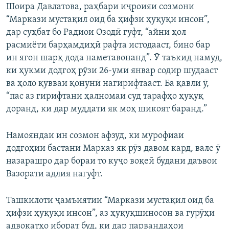
Шоира Давлатова, раҳбари иҷроияи созмони
“Маркази мустақил оид ба ҳифзи ҳуқуқи инсон”,
дар суҳбат бо Радиои Озодӣ гуфт, “айни ҳол
расмиёти барҳамдиҳӣ рафта истодааст, бино бар
ин ягон шарҳ дода наметавонанд”. Ӯ таъкид намуд,
ки ҳукми додгоҳ рӯзи 26-уми январ содир шудааст
ва ҳоло қувваи қонунӣ нагирифтааст. Ба қавли ӯ,
“пас аз гирифтани ҳалномаи суд тарафҳо ҳуқуқ
доранд, ки дар муддати як моҳ шикоят баранд.”
Намояндаи ин созмон афзуд, ки мурофиаи
додгоҳии бастани Марказ як рӯз давом кард, вале ӯ
назарашро дар бораи то куҷо воқеӣ будани даъвои
Вазорати адлия нагуфт.
Ташкилоти ҷамъиятии “Маркази мустақил оид ба
ҳифзи ҳуқуқи инсон”, аз ҳуқуқшиносон ва гурӯҳи
адвокатҳо иборат буд, ки дар парвандаҳои