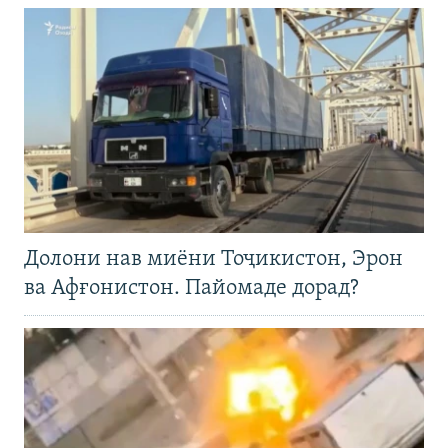
Долони нав миёни Тоҷикистон, Эрон
ва Афғонистон. Пайомаде дорад?