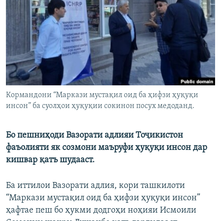
ГУЗОРИШҲОИ РАДИОӢ
Русский
ПАЙГИРӢ КУНЕД
Кормандони “Маркази мустақил оид ба ҳифзи ҳуқуқи
инсон” ба суолҳои ҳуқуқии сокинон посух медоданд.
Ҳамаи сомонаҳои RFE/RL
Бо пешниҳоди Вазорати адлияи Тоҷикистон
фаъолияти як созмони маъруфи ҳуқуқи инсон дар
кишвар қатъ шудааст.
Ба иттилои Вазорати адлия, кори ташкилоти
“Маркази мустақил оид ба ҳифзи ҳуқуқи инсон”
ҳафтае пеш бо ҳукми додгоҳи ноҳияи Исмоили