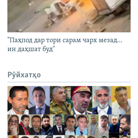
"Паҳпод дар тори сарам чарх мезад…
ин даҳшат буд"
Рӯйхатҳо