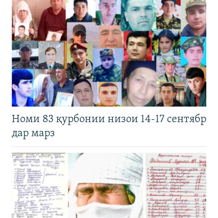
Номи 83 қурбонии низои 14-17 сентябр
дар марз