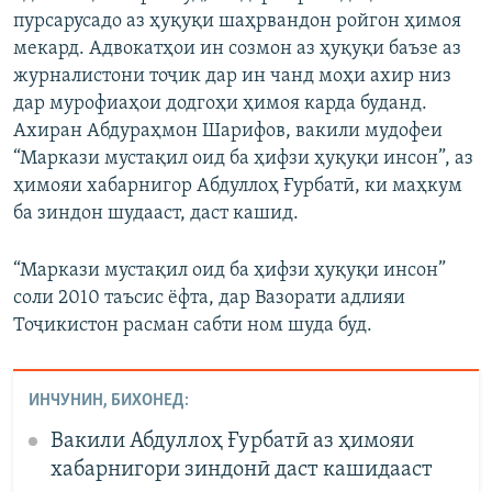
пурсарусадо аз ҳуқуқи шаҳрвандон ройгон ҳимоя
мекард. Адвокатҳои ин созмон аз ҳуқуқи баъзе аз
журналистони тоҷик дар ин чанд моҳи ахир низ
дар мурофиаҳои додгоҳи ҳимоя карда буданд.
Ахиран Абдураҳмон Шарифов, вакили мудофеи
“Маркази мустақил оид ба ҳифзи ҳуқуқи инсон”, аз
ҳимояи хабарнигор Абдуллоҳ Ғурбатӣ, ки маҳкум
ба зиндон шудааст, даст кашид.
“Маркази мустақил оид ба ҳифзи ҳуқуқи инсон”
соли 2010 таъсис ёфта, дар Вазорати адлияи
Тоҷикистон расман сабти ном шуда буд.
ИНЧУНИН, БИХОНЕД:
Вакили Абдуллоҳ Ғурбатӣ аз ҳимояи
хабарнигори зиндонӣ даст кашидааст