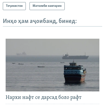
Тоҷикистон
Матолиби навтарин
Инҳо ҳам аҷоибанд, бинед:
Нархи нафт се дарсад боло рафт