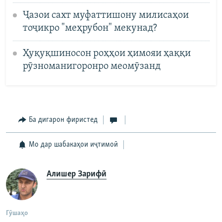
Ҷазои сахт муфаттишону милисаҳои
тоҷикро "меҳрубон" мекунад?
Ҳуқуқшиносон роҳҳои ҳимояи ҳаққи
рӯзноманигоронро меомӯзанд
Ба дигарон фиристед
Мо дар шабакаҳои иҷтимоӣ
Алишер Зарифӣ
Гӯшаҳо