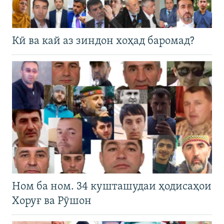
Кӣ ва кай аз зиндон хоҳад баромад?
Ном ба ном. 34 кушташудаи ҳодисаҳои
Хоруғ ва Рӯшон