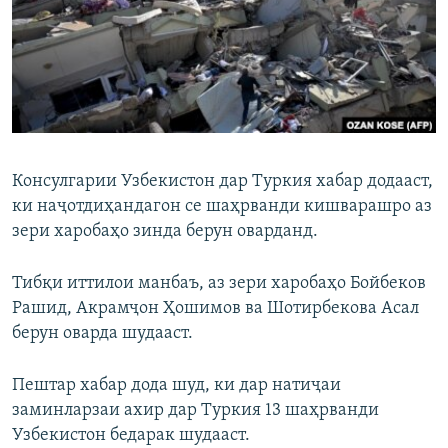
ГУЗОРИШҲОИ РАДИОӢ
Русский
ПАЙГИРӢ КУНЕД
Консулгарии Узбекистон дар Туркия хабар додааст,
ки наҷотдиҳандагон се шаҳрванди кишварашро аз
Ҳамаи сомонаҳои RFE/RL
зери харобаҳо зинда берун оварданд.
Тибқи иттилои манбаъ, аз зери харобаҳо Бойбеков
Рашид, Акрамҷон Ҳошимов ва Шотирбекова Асал
берун оварда шудааст.
Пештар хабар дода шуд, ки дар натиҷаи
заминларзаи ахир дар Туркия 13 шаҳрванди
Узбекистон бедарак шудааст.