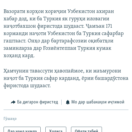
Вазорати корҳои хориҷии Узбекистон ахиран
хабар дод, ки ба Туркия як гуруҳи иловагии
наҷотбахшон фиристода шудааст. Ҷамъан 171
корманди наҷоти Узбекистон ба Туркия сафарбар
гаштааст. Онҳо дар бартарафсозии оқибатҳои
заминларза дар Ғозиёнтеппаи Туркия кумак
хоҳанд кард.
Ҳамчунин тавассути ҳавопаймое, ки маъмурони
наҷот ба Туркия сафар карданд, ёрии башардӯстона
фиристода шудааст.
Ба дигарон фиристед
Мо дар шабакаҳои иҷтимоӣ
Гӯшаҳо
Дар чанд ҷумла
Ҳодиса
Офати табиӣ