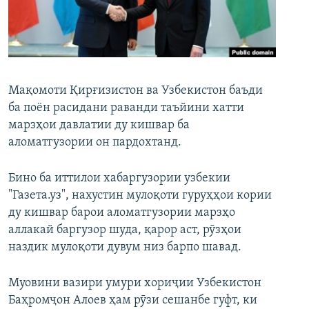
ГУЗОРИШҲОИ РАДИОӢ
Русский
ПАЙГИРӢ КУНЕД
Мақомоти Қирғизистон ва Узбекистон баъди
ба поён расидани раванди таъйини хатти
марзҳои давлатии ду кишвар ба
аломатгузории он пардохтанд.
Ҳамаи сомонаҳои RFE/RL
Бино ба иттилои хабаргузории узбекии
"Газета.уз", нахустин мулоқоти гуруҳҳои кории
ду кишвар барои аломатгузории марзҳо
аллакай баргузор шуда, қарор аст, рӯзҳои
наздик мулоқоти дувум низ барпо шавад.
Муовини вазири умури хориҷии Узбекистон
Баҳромҷон Алоев ҳам рӯзи сешанбе гуфт, ки