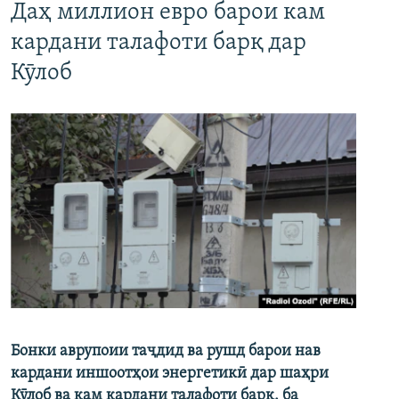
Даҳ миллион евро барои кам
кардани талафоти барқ дар
Кӯлоб
Бонки аврупоии таҷдид ва рушд барои нав
кардани иншоотҳои энергетикӣ дар шаҳри
Кӯлоб ва кам кардани талафоти барқ, ба