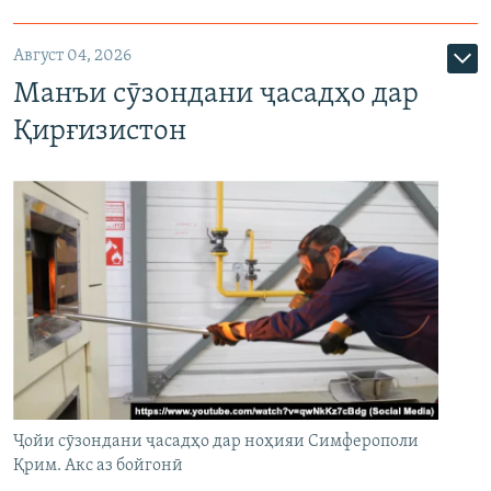
Август 04, 2026
Манъи сӯзондани ҷасадҳо дар
Қирғизистон
Ҷойи сӯзондани ҷасадҳо дар ноҳияи Симферополи
Қрим. Акс аз бойгонӣ