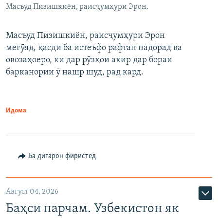
Масъуд Пизишкиён, раисҷумҳури Эрон.
Масъуд Пизишкиён, раисҷумҳури Эрон
мегӯяд, қасди ба истеъфо рафтан надорад ва
овозаҳоеро, ки дар рӯзҳои ахир дар бораи
барканории ӯ нашр шуд, рад кард.
Идома
Ба дигарон фиристед
Август 04, 2026
Баҳси парчам. Узбекистон як