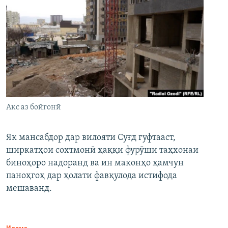
Акс аз бойгонӣ
Як мансабдор дар вилояти Суғд гуфтааст,
ширкатҳои сохтмонӣ ҳаққи фурӯши таҳхонаи
биноҳоро надоранд ва ин маконҳо ҳамчун
паноҳгоҳ дар ҳолати фавқулода истифода
мешаванд.