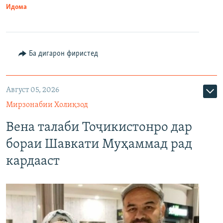
Идома
Ба дигарон фиристед
Август 05, 2026
Мирзонабии Холиқзод
Вена талаби Тоҷикистонро дар
бораи Шавкати Муҳаммад рад
кардааст