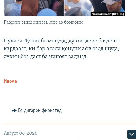
Раҳоии зиндониён. Акс аз бойгонӣ
Пулиси Душанбе мегӯяд, ду мардеро боздошт
кардааст, ки бар асоси қонуни афв озод шуда,
лекин боз даст ба ҷиноят заданд.
Идома
Ба дигарон фиристед
Август 06, 2026