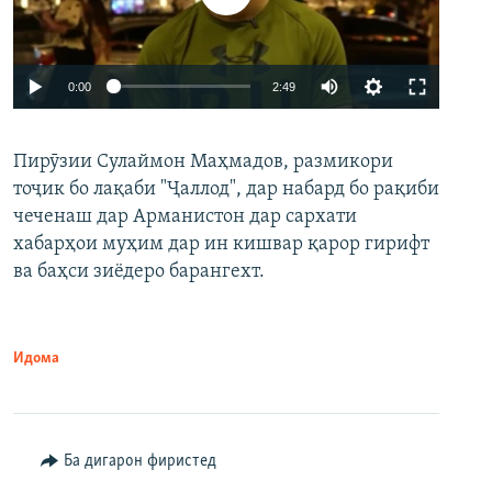
Auto
0:00
2:49
240p
Пирӯзии Сулаймон Маҳмадов, размикори
360p
тоҷик бо лақаби "Ҷаллод", дар набард бо рақиби
480p
Auto
240p
360p
480p
чеченаш дар Арманистон дар сархати
720p
хабарҳои муҳим дар ин кишвар қарор гирифт
720p
1080p
ва баҳси зиёдеро барангехт.
1080p
Идома
Ба дигарон фиристед