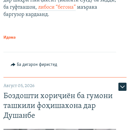
дар шаҳри Панҷакент (вилояти Суғд) ба зидди,
ба гуфтаашон,
либоси “бегона”
маърака
баргузор кардаанд.
Идома
Ба дигарон фиристед
Август 05, 2026
Боздошти хориҷиён ба гумони
ташкили фоҳишахона дар
Душанбе