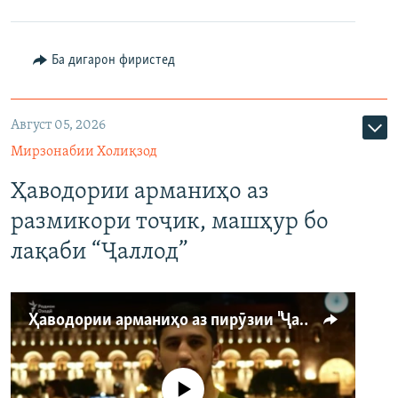
Ба дигарон фиристед
Август 05, 2026
Мирзонабии Холиқзод
Ҳаводории арманиҳо аз
размикори тоҷик, машҳур бо
лақаби “Ҷаллод”
Ҳаводории арманиҳо аз пирӯзии "Ҷаллод"-и тоҷик
Феълан кор намекунад