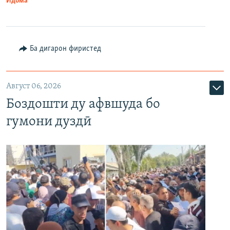
Идома
Ба дигарон фиристед
Август 06, 2026
Боздошти ду афвшуда бо
гумони дуздӣ