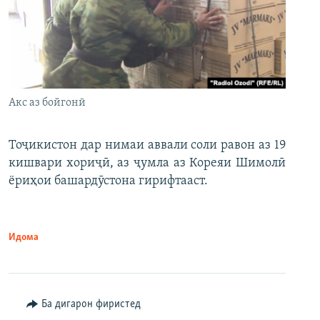
Акс аз бойгонӣ
Тоҷикистон дар нимаи аввали соли равон аз 19
кишвари хориҷӣ, аз ҷумла аз Кореяи Шимолӣ
ёриҳои башардӯстона гирифтааст.
Идома
Ба дигарон фиристед