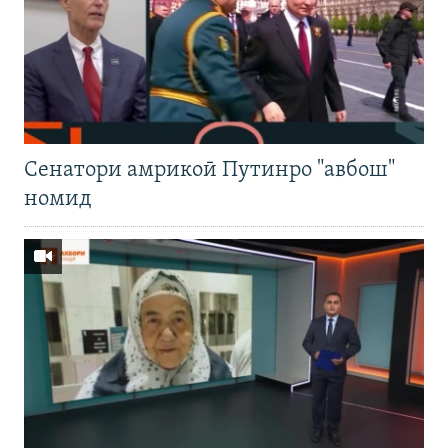
Cенатори амрикоӣ Путинро "авбош"
номид