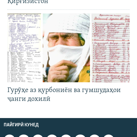
Қирғизистон
Гурӯҳе аз қурбониён ва гумшудаҳои
ҷанги дохилӣ
ПАЙГИРӢ КУНЕД