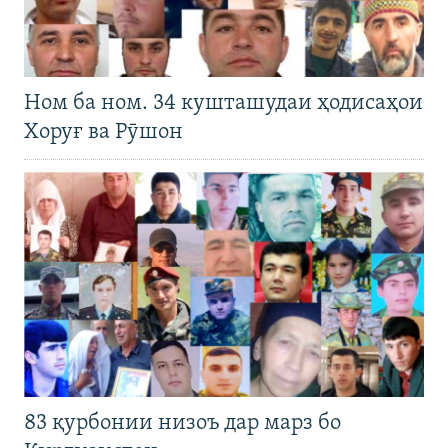
Ном ба ном. 34 кушташудаи ҳодисаҳои
Хоруғ ва Рӯшон
83 қурбонии низоъ дар марз бо