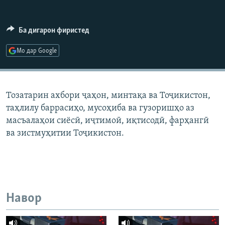
ГУЗОРИШҲОИ РАДИОӢ
Русский
Ба дигарон фиристед
ПАЙГИРӢ КУНЕД
Мо дар Google
Тозатарин ахбори ҷаҳон, минтақа ва Тоҷикистон,
таҳлилу баррасиҳо, мусоҳиба ва гузоришҳо аз
Ҳамаи сомонаҳои RFE/RL
масъалаҳои сиёсӣ, иҷтимоӣ, иқтисодӣ, фарҳангӣ
ва зистмуҳитии Тоҷикистон.
Навор