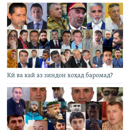
Кӣ ва кай аз зиндон хоҳад баромад?