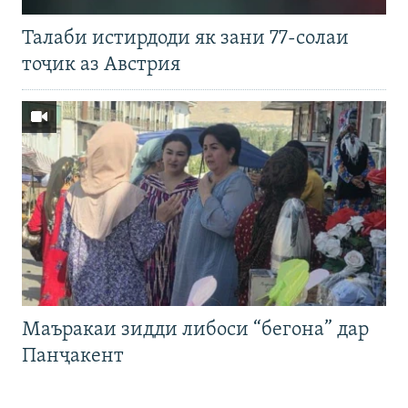
Талаби истирдоди як зани 77-солаи
тоҷик аз Австрия
Маъракаи зидди либоси “бегона” дар
Панҷакент