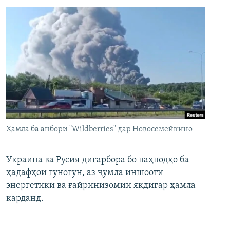
Ҳамла ба анбори "Wildberries" дар Новосемейкино
Украина ва Русия дигарбора бо паҳподҳо ба
ҳадафҳои гуногун, аз ҷумла иншооти
энергетикӣ ва ғайринизомии якдигар ҳамла
карданд.