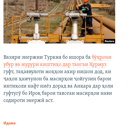
Вазири энержии Туркия бо ишора ба
бӯҳрони
убур ва мурури киштиҳо дар тангаи Ҳурмуз
гуфт, таҳаввулоти моҳҳои ахир нишон дод, ки
ҷаҳон ҳамчунон ба масирҳои ҷойгузин барои
интиқоли нафт ниёз дорад ва Анқара дар ҳоли
гуфтугӯ бо Ироқ барои тавсеаи масирҳои нави
содироти энержӣ аст.
Идома