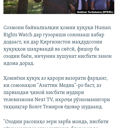
ГУЗОРИШҲОИ РАДИОӢ
Русский
ПАЙГИРӢ КУНЕД
Созмони байналхалқии ҳомии ҳуқуқи Human
Rights Watch дар гузориши солонааш хабар
додааст, ки дар Қирғизистон маҳдудсозии
ҳуқуқҳои шаҳрвандӣ ва сиёсӣ, фишор ба
озодии баён, инчунин хушунат нисбати занон
идома дорад.
Ҳамаи сомонаҳои RFE/RL
Ҳомиёни ҳуқуқ аз қарори вазорати фарҳанг,
ки сомонаҳои "Азаттик Медиа"-ро баст, аз
парвандаи ҷиноӣ нисбати мудири
телевизиони Next TV, ихроҷи рӯзноманигори
таҳқиқгар Болот Темиров ёдовар шудаанд.
"Озодии расонаҳо зери зарба монда, нисбати