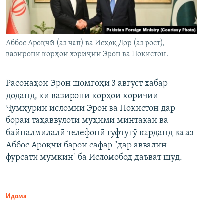
Аббос Ароқчӣ (аз чап) ва Исҳоқ Дор (аз рост),
вазирони корҳои хориҷии Эрон ва Покистон.
Расонаҳои Эрон шомгоҳи 3 август хабар
доданд, ки вазирони корҳои хориҷии
Ҷумҳурии исломии Эрон ва Покистон дар
бораи таҳаввулоти муҳими минтақаӣ ва
байналмилалӣ телефонӣ гуфтугӯ карданд ва аз
Аббос Ароқчӣ барои сафар "дар аввалин
фурсати мумкин" ба Исломобод даъват шуд.
Идома