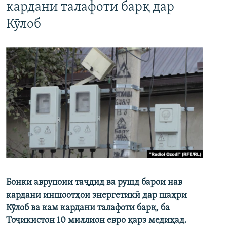
кардани талафоти барқ дар
Кӯлоб
Бонки аврупоии таҷдид ва рушд барои нав
кардани иншоотҳои энергетикӣ дар шаҳри
Кӯлоб ва кам кардани талафоти барқ, ба
Тоҷикистон 10 миллион евро қарз медиҳад.