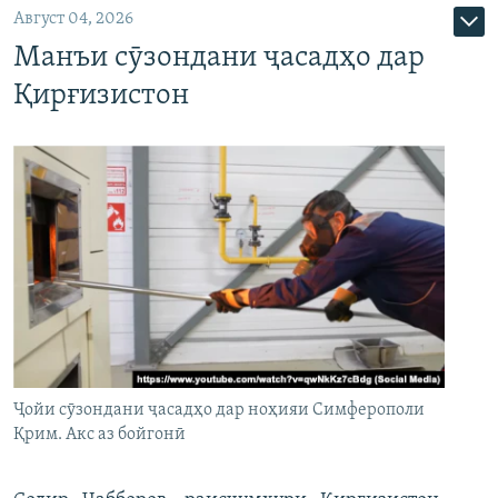
Август 04, 2026
Манъи сӯзондани ҷасадҳо дар
Қирғизистон
Ҷойи сӯзондани ҷасадҳо дар ноҳияи Симферополи
Қрим. Акс аз бойгонӣ