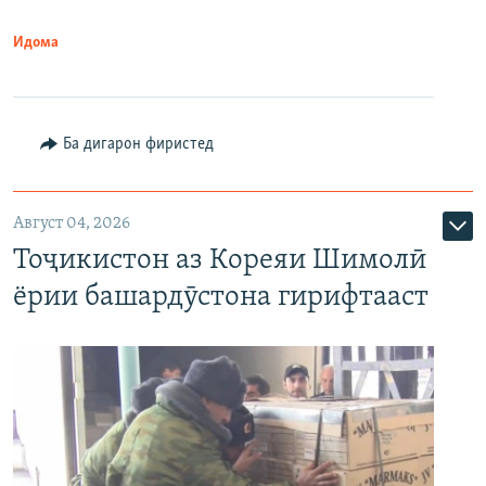
Идома
Ба дигарон фиристед
Август 04, 2026
Тоҷикистон аз Кореяи Шимолӣ
ёрии башардӯстона гирифтааст