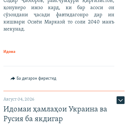
Содир Ҷабборов, раисҷумҳури Қирғизистон,
қонунеро имзо кард, ки бар асоси он
сӯзондани ҷасади фавтидагонро дар ин
кишвари Осиёи Марказӣ то соли 2040 манъ
мекунад.
Идома
Ба дигарон фиристед
Август 04, 2026
Идомаи ҳамлаҳои Украина ва
Русия ба якдигар