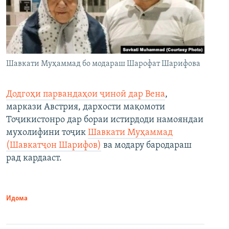
Шавкати Муҳаммад бо модараш Шарофат Шарифова
Додгоҳи парвандаҳои ҷиноӣ дар Вена
,
маркази Австрия, дархости мақомоти
Тоҷикистонро дар бораи истирдоди намояндаи
мухолифини тоҷик
Шавкати Муҳаммад
(Шавкатҷон Шарифов)
ва модару бародараш
рад кардааст.
Идома