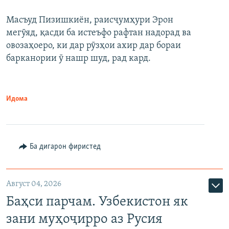
Масъуд Пизишкиён, раисҷумҳури Эрон
мегӯяд, қасди ба истеъфо рафтан надорад ва
овозаҳоеро, ки дар рӯзҳои ахир дар бораи
барканории ӯ нашр шуд, рад кард.
Идома
Ба дигарон фиристед
Август 04, 2026
Баҳси парчам. Узбекистон як
зани муҳоҷирро аз Русия