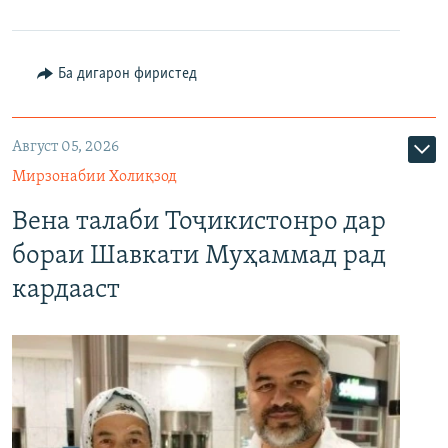
Ба дигарон фиристед
Август 05, 2026
Мирзонабии Холиқзод
Вена талаби Тоҷикистонро дар
бораи Шавкати Муҳаммад рад
кардааст