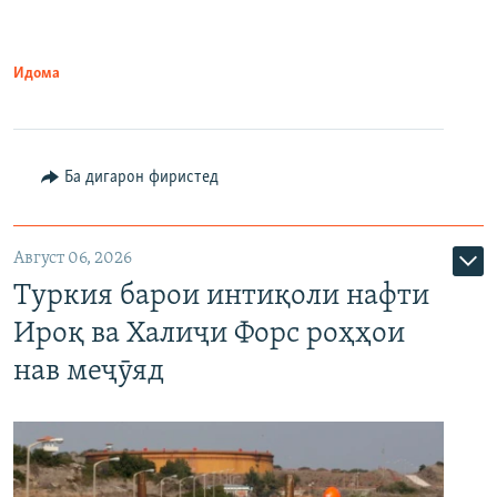
Идома
Ба дигарон фиристед
Август 06, 2026
Туркия барои интиқоли нафти
Ироқ ва Халиҷи Форс роҳҳои
нав меҷӯяд