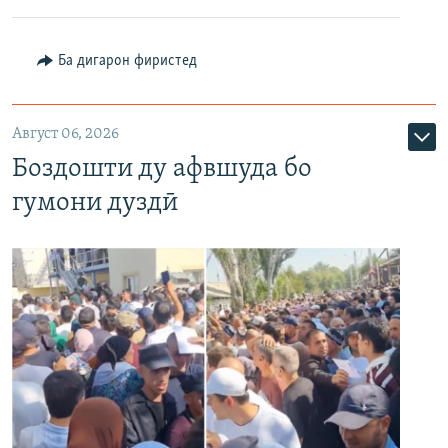
Ба дигарон фиристед
Август 06, 2026
Боздошти ду афвшуда бо
гумони дуздӣ