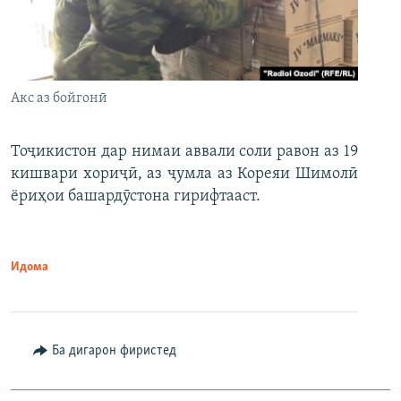
Акс аз бойгонӣ
Тоҷикистон дар нимаи аввали соли равон аз 19
кишвари хориҷӣ, аз ҷумла аз Кореяи Шимолӣ
ёриҳои башардӯстона гирифтааст.
Идома
Ба дигарон фиристед