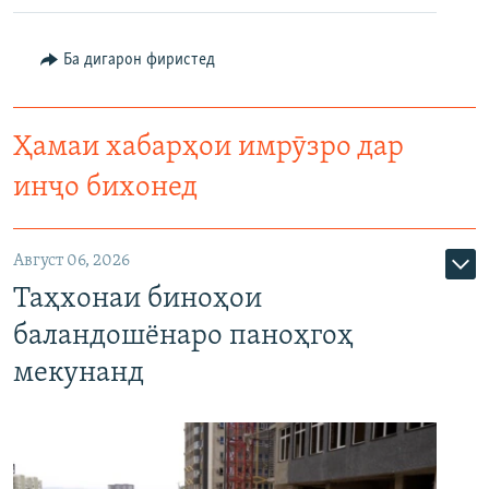
Ба дигарон фиристед
Ҳамаи хабарҳои имрӯзро дар
инҷо бихонед
Август 06, 2026
Таҳхонаи биноҳои
баландошёнаро паноҳгоҳ
мекунанд