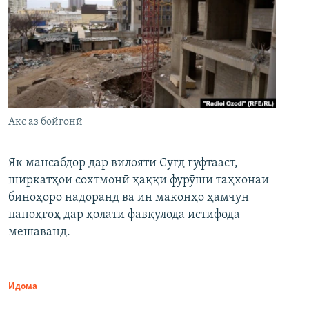
Акс аз бойгонӣ
Як мансабдор дар вилояти Суғд гуфтааст,
ширкатҳои сохтмонӣ ҳаққи фурӯши таҳхонаи
биноҳоро надоранд ва ин маконҳо ҳамчун
паноҳгоҳ дар ҳолати фавқулода истифода
мешаванд.
Идома