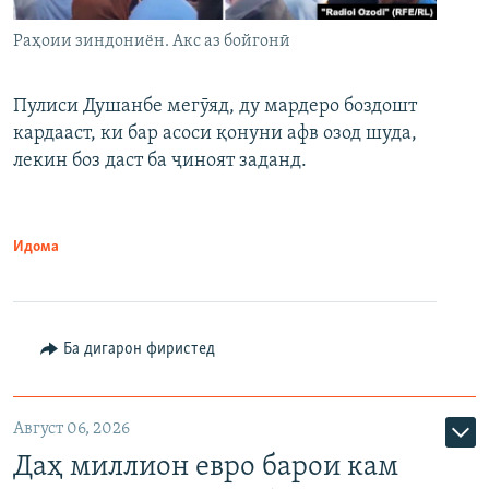
Раҳоии зиндониён. Акс аз бойгонӣ
Пулиси Душанбе мегӯяд, ду мардеро боздошт
кардааст, ки бар асоси қонуни афв озод шуда,
лекин боз даст ба ҷиноят заданд.
Идома
Ба дигарон фиристед
Август 06, 2026
Даҳ миллион евро барои кам