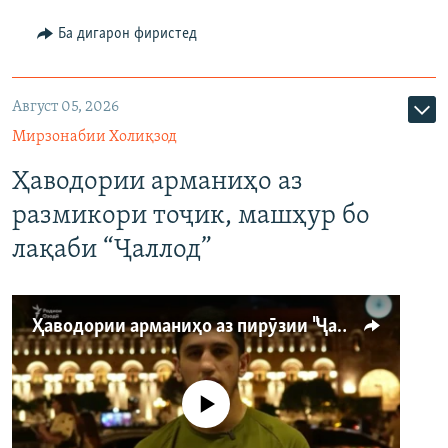
Ба дигарон фиристед
Август 05, 2026
Мирзонабии Холиқзод
Ҳаводории арманиҳо аз
размикори тоҷик, машҳур бо
лақаби “Ҷаллод”
Ҳаводории арманиҳо аз пирӯзии "Ҷаллод"-и тоҷик
Феълан кор намекунад