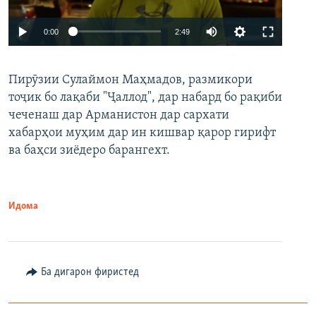
Auto
0:00
2:49
240p
Пирӯзии Сулаймон Маҳмадов, размикори
360p
тоҷик бо лақаби "Ҷаллод", дар набард бо рақиби
480p
Auto
240p
360p
480p
чеченаш дар Арманистон дар сархати
720p
хабарҳои муҳим дар ин кишвар қарор гирифт
720p
1080p
ва баҳси зиёдеро барангехт.
1080p
Идома
Ба дигарон фиристед