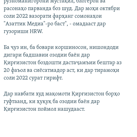
рӯзноманигорони мустақил, блогерон ва
расонаҳо парванда боз шуд. Дар моҳи октябри
соли 2022 вазорати фарҳанг сомонаҳои
"Азаттик Медиа"-ро баст", - омадааст дар
гузориши HRW.
Ба ҷуз ин, ба бовари коршиносон, нишондоди
дигари бадшавии озодии баён дар
Қирғизистон боздошти дастаҷамъии бештар аз
20 фаъол ва сиёсатмадор аст, ки дар тирамоҳи
соли 2022 сурат гирифт.
Дар навбати худ мақомоти Қирғизистон борҳо
гуфтаанд, ки ҳуқуқ ба озодии баён дар
Қирғизистон поймол нашудааст.