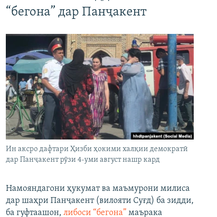
“бегона” дар Панҷакент
Ин аксро дафтари Ҳизби ҳокими халқии демократӣ
дар Панҷакент рӯзи 4-уми август нашр кард
Намояндагони ҳукумат ва маъмурони милиса
дар шаҳри Панҷакент (вилояти Суғд) ба зидди,
ба гуфтаашон,
либоси “бегона”
маърака