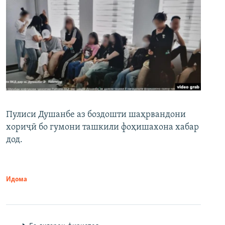
Пулиси Душанбе аз боздошти шаҳрвандони
хориҷӣ бо гумони ташкили фоҳишахона хабар
дод.
Идома