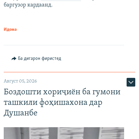
баргузор кардаанд.
Идома
Ба дигарон фиристед
Август 05, 2026
Боздошти хориҷиён ба гумони
ташкили фоҳишахона дар
Душанбе