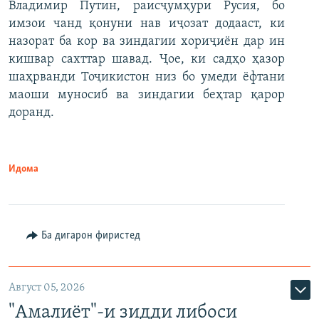
Владимир Путин, раисҷумҳури Русия, бо
имзои чанд қонуни нав иҷозат додааст, ки
назорат ба кор ва зиндагии хориҷиён дар ин
кишвар сахттар шавад. Ҷое, ки садҳо ҳазор
шаҳрванди Тоҷикистон низ бо умеди ёфтани
маоши муносиб ва зиндагии беҳтар қарор
доранд.
Идома
Ба дигарон фиристед
Август 05, 2026
"Амалиёт"-и зидди либоси