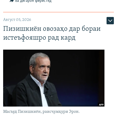
Ба дигарон фиристед
Август 05, 2026
Пизишкиён овозаҳо дар бораи
истеъфояшро рад кард
Масъуд Пизишкиён, раисҷумҳури Эрон.