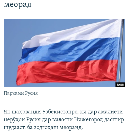
меорад
Парчами Русия
Як шаҳрванди Узбекистонро, ки дар амалиёти
нерӯҳои Русия дар вилояти Нижегород дастгир
шудааст, ба зодгоҳаш меоранд.