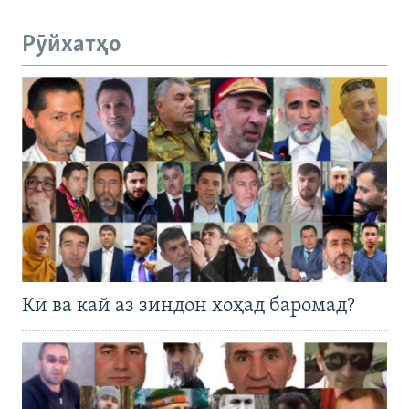
Рӯйхатҳо
Кӣ ва кай аз зиндон хоҳад баромад?