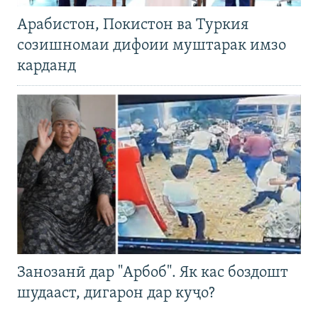
Арабистон, Покистон ва Туркия
созишномаи дифоии муштарак имзо
карданд
Занозанӣ дар "Арбоб". Як кас боздошт
шудааст, дигарон дар куҷо?