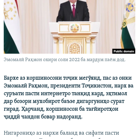
ГУЗОРИШҲОИ РАДИОӢ
Русский
ПАЙГИРӢ КУНЕД
Эмомалӣ Раҳмон охири соли 2022 ба мардум паём дод.
Ҳамаи сомонаҳои RFE/RL
Бархе аз коршиносони тоҷик мегӯянд, пас аз онки
Эмомалӣ Раҳмон, президенти Тоҷикистон, нарх ва
суръати пасти интернетро танқид кард, эҳтимол
дар бозори мухобирот баъзе дигаргуниҳо сурат
гирад. Ҳарчанд, коршиносон ба тағйиротҳои
ҷиддӣ чандон бовар надоранд.
Нигарониҳо аз нархи баланд ва сифати пасти