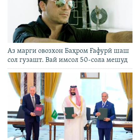
Аз марги овозхон Баҳром Ғафурӣ шаш
сол гузашт. Вай имсол 50-сола мешуд