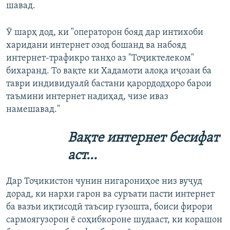
шавад.
Ӯ шарҳ дод, ки "операторон бояд дар интихоби
харидани интернет озод бошанд ва набояд
интернет-трафикро танҳо аз "Тоҷиктелеком"
бихаранд. То вақте ки Хадамоти алоқа иҷозаи ба
таври индивидуалӣ бастани қарордодҳоро барои
таъмини интернет надиҳад, чизе иваз
намешавад."​
Вақте интернет бесифат
аст…
Дар Тоҷикистон чунин нигарониҳое низ вуҷуд
дорад, ки нархи гарон ва суръати пасти интернет
ба вазъи иқтисодӣ таъсир гузошта, боиси фирори
сармоягузорон ё соҳибкороне шудааст, ки корашон