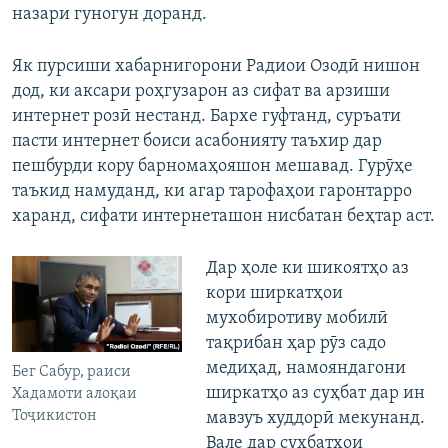
назари гуногун доранд.
Як пурсиши хабарнигорони Радиои Озодӣ нишон
дод, ки аксари роҳгузарон аз сифат ва арзиши
интернет розӣ нестанд. Бархе гуфтанд, суръати
пасти интернет боиси асабонияту таъхир дар
пешбурди кору барномаҳояшон мешавад. Гурӯҳе
таъкид намуданд, ки агар тарофаҳои гаронтарро
харанд, сифати интернеташон нисбатан беҳтар аст.
Дар ҳоле ки шикоятҳо аз
кори ширкатҳои
мухобиротиву мобилӣ
тақрибан ҳар рӯз садо
медиҳад, намояндагони
Бег Сабур, раиси
ширкатҳо аз суҳбат дар ин
Хадамоти алоқаи
Тоҷикистон
мавзуъ худдорӣ мекунанд.
Вале дар суҳбатҳои