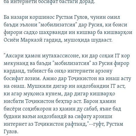
ба интернети босифат бастагӣ дорад.
Ба назари коршинос Рустам Гулов, чунин омил
баъди эълони "мобилизатсия" дар Русия, ки боиси
фирори садҳо шаҳрванди ин кишвар ба кишварҳои
Осиёи Марказӣ гардид, мушоҳида шудааст.
"Аксари ҳамон мутахассисоне, ки дар соҳаи IT кор
мекунанд ва баъди "мобилизатсия" аз Русия фирор
карданд, табиист ба онҳо интернети арзону
босифат лозим. Аммо дар Тоҷикистон на инаш асту
на онаш. Мушкили дигар ин андозбандии IT аст,
ки агар муқоиса кунем, дар дигар кишварҳо
нисбати Тоҷикистон беҳтар аст. Барои ҳамин
бисёри соҳибкорон аз ҳамин ду сабаб, яъне бад
будани вазъи андозбандӣ ва сифату арзиши
интернет аз Тоҷикистон рафтанд,"--гуфт, Рустам
Гулов.