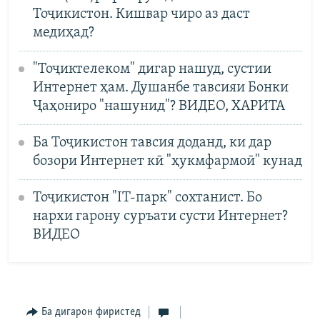
Тоҷикистон. Кишвар чиро аз даст
медиҳад?
"Тоҷиктелеком" дигар нашуд, сустии
Интернет ҳам. Душанбе тавсияи Бонки
Ҷаҳониро "нашунид"? ВИДЕО, ХАРИТА
Ба Тоҷикистон тавсия доданд, ки дар
бозори Интернет кӣ "ҳукмфармоӣ" кунад
Тоҷикистон "IT-парк" сохтанист. Бо
нархи гарону суръати сусти Интернет?
ВИДЕО
Ба дигарон фиристед