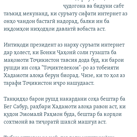
ҷудогона ва бидуни сабт
таъкид мекунанд, ки суръату сифати интернет аз
онҳо чандон бастагӣ надорад, балки ин ба
иқдомҳои ниҳодҳои давлатӣ вобаста аст.
Интиқоди президент аз нарху суръати интернет
дар ҳолест, ки Бонки Ҷаҳонӣ соли гузашта ба
мақомоти Тоҷикистон тавсия дода буд, ки барои
рушди ин соҳа "Тоҷиктелеком"-ро аз тобеияти
Хадамоти алоқа берун биорад. Чизе, ки то ҳол аз
тарафи Тоҷикистон иҷро нашудааст.
Танқидҳо барои рушд накардани соҳа бештар ба
Бег Сабур, раҳбари Хадамоти алоқа равон аст, ки
қудои Эмомалӣ Раҳмон буда, бештар ба корҳои
сохтмонӣ ва тиҷоратӣ шахсӣ машғул аст.