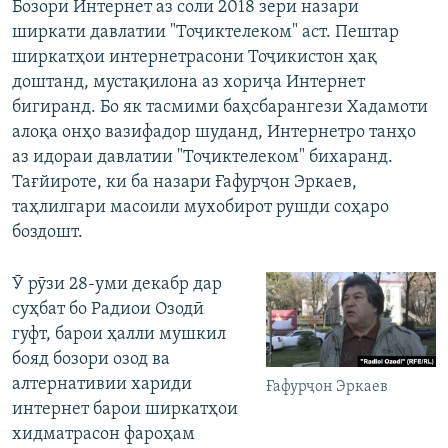
Бозори Интернет аз соли 2018 зери назари
ширкати давлатии "Тоҷиктелеком" аст. Пештар
ширкатҳои интернетрасони Тоҷикистон ҳақ
доштанд, мустақилона аз хориҷа Интернет
бигиранд. Бо як тасмими баҳсбарангези Хадамоти
алоқа онҳо вазифадор шуданд, Интернетро танҳо
аз идораи давлатии "Тоҷиктелеком" бихаранд.
Тағйироте, ки ба назари Ғафурҷон Эркаев,
таҳлилгари масоили мухобирот рушди соҳаро
боздошт.
Ӯ рӯзи 28-уми декабр дар
суҳбат бо Радиои Озодӣ
гуфт, барои ҳалли мушкил
бояд бозори озод ва
алтернативии хариди
Ғафурҷон Эркаев
интернет барои ширкатҳои
хидматрасон фароҳам