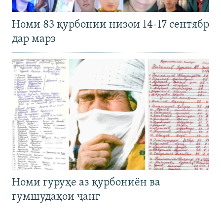
Номи 83 қурбонии низои 14-17 сентябр
дар марз
Номи гуруҳе аз қурбониён ва
гумшудаҳои ҷанг