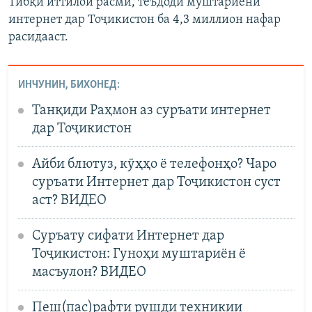
Тибқи иттилои расмӣ, теъдоди муштариёни
интернет дар Тоҷикистон ба 4,3 миллион нафар
расидааст.
ИНЧУНИН, БИХОНЕД:
Танқиди Раҳмон аз суръати интернет
дар Тоҷикистон
Айби блютуз, кӯҳҳо ё телефонҳо? Чаро
суръати Интернет дар Тоҷикистон суст
аст? ВИДЕО
Суръату сифати Интернет дар
Тоҷикистон: Гуноҳи муштариён ё
масъулон? ВИДЕО
Пеш(пас)рафти рушди техникии