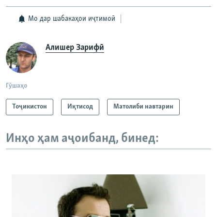
Мо дар шабакаҳои иҷтимоӣ
Алишер Зарифӣ
Гӯшаҳо
Тоҷикистон
Иқтисод
Матолиби навтарин
Инҳо ҳам аҷоибанд, бинед: