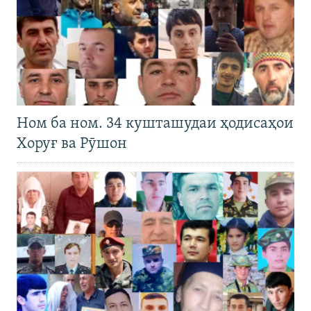
Ном ба ном. 34 кушташудаи ҳодисаҳои
Хоруғ ва Рӯшон