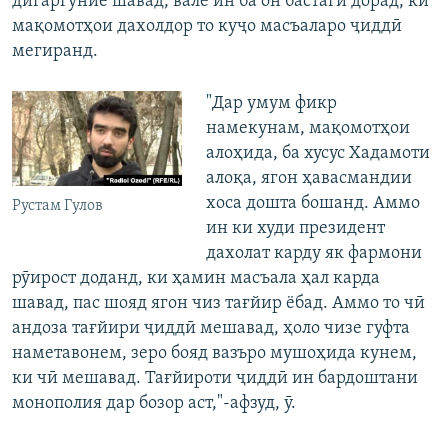
дигаргуние шавад, вале ин ба он бастагӣ дорад, ки
мақомотҳои дахолдор то куҷо масъаларо ҷиддӣ
мегиранд.
"Дар умум фикр
намекунам, мақомотҳои
алоҳида, ба хусус Хадамоти
алоқа, ягон ҳавасмандии
хоса дошта бошанд. Аммо
Рустам Гулов
ин ки худи президент
дахолат карду як фармони
рӯирост доданд, ки ҳамин масъала ҳал карда
шавад, пас шояд ягон чиз тағйир ёбад. Аммо то чӣ
андоза тағйири ҷиддӣ мешавад, ҳоло чизе гуфта
наметавонем, зеро бояд вазъро мушоҳида кунем,
ки чӣ мешавад. Тағйироти ҷиддӣ ин бардоштани
монополия дар бозор аст,"-афзуд, ӯ.