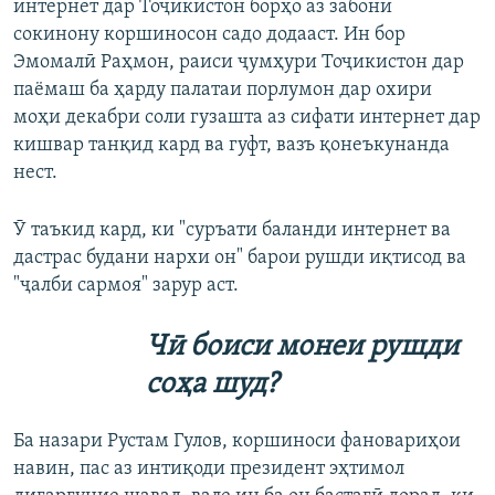
интернет дар Тоҷикистон борҳо аз забони
сокинону коршиносон садо додааст. Ин бор
Эмомалӣ Раҳмон, раиси ҷумҳури Тоҷикистон дар
паёмаш ба ҳарду палатаи порлумон дар охири
моҳи декабри соли гузашта аз сифати интернет дар
кишвар танқид кард ва гуфт, вазъ қонеъкунанда
нест.
Ӯ таъкид кард, ки "суръати баланди интернет ва
дастрас будани нархи он" барои рушди иқтисод ва
"ҷалби сармоя" зарур аст.
Чӣ боиси монеи рушди
соҳа шуд?
Ба назари Рустам Гулов, коршиноси фановариҳои
навин, пас аз интиқоди президент эҳтимол