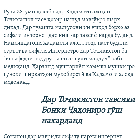
Рӯзи 28-уми декабр дар Хадамоти алоқаи
Тоҷикистон касе ҳозир нашуд мавзӯъро шарҳ
диҳад. Дар гузашта масъулони ин ниҳод борҳо аз
сифати интернет дар кишвар тавсиф карда буданд.
Намояндагони Хадамоти алоқа гоҳе паст будани
суръат ва сифати Интернетро дар Тоҷикистон ба
"истифодаи нодурусти он аз сӯйи мардум" рабт
медиҳанд. Ҳарчанд муштариён ҳамеша мушкилро
гуноҳи ширкатҳои мухобиротӣ ва Хадамоти алоқа
медонанд.
Дар Тоҷикистон тавсияи
Бонки Ҷаҳониро гӯш
накарданд
Сокинон дар мавриди сифату нархи интернет