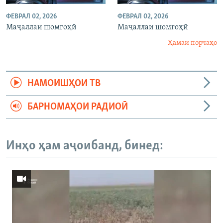
ФЕВРАЛ 02, 2026
ФЕВРАЛ 02, 2026
Маҷаллаи шомгоҳӣ
Маҷаллаи шомгоҳӣ
Ҳамаи порчаҳо
НАМОИШҲОИ ТВ
БАРНОМАҲОИ РАДИОӢ
Инҳо ҳам аҷоибанд, бинед: