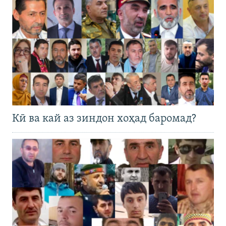
Кӣ ва кай аз зиндон хоҳад баромад?