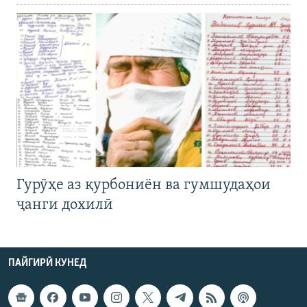
Гурӯҳе аз қурбониён ва гумшудаҳои
ҷанги дохилӣ
ПАЙГИРӢ КУНЕД