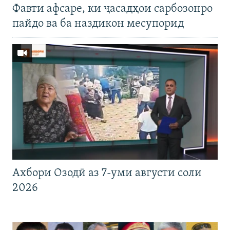
Фавти афсаре, ки ҷасадҳои сарбозонро
пайдо ва ба наздикон месупорид
Ахбори Озодӣ аз 7-уми августи соли
2026