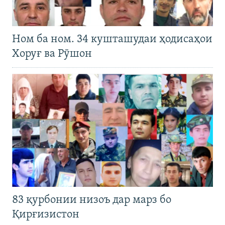
Ном ба ном. 34 кушташудаи ҳодисаҳои
Хоруғ ва Рӯшон
83 қурбонии низоъ дар марз бо
Қирғизистон