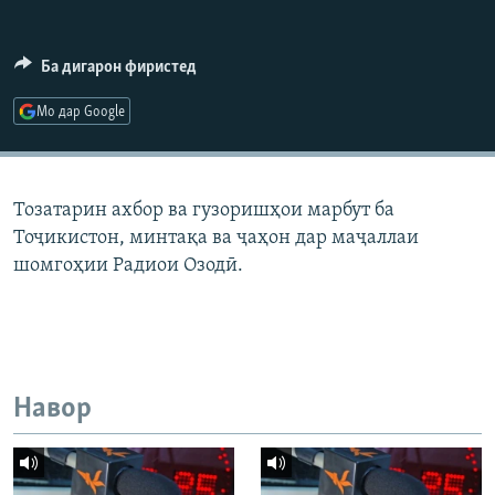
ГУЗОРИШҲОИ РАДИОӢ
Русский
Ба дигарон фиристед
ПАЙГИРӢ КУНЕД
Мо дар Google
Тозатарин ахбор ва гузоришҳои марбут ба
Тоҷикистон, минтақа ва ҷаҳон дар маҷаллаи
Ҳамаи сомонаҳои RFE/RL
шомгоҳии Радиои Озодӣ.
Навор