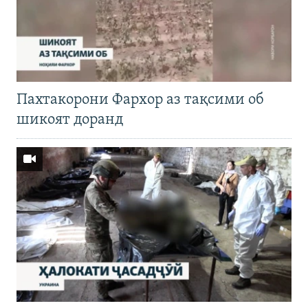
Пахтакорони Фархор аз тақсими об
шикоят доранд