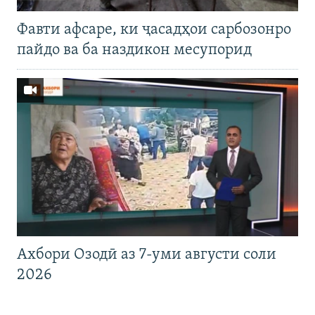
Фавти афсаре, ки ҷасадҳои сарбозонро
пайдо ва ба наздикон месупорид
Ахбори Озодӣ аз 7-уми августи соли
2026