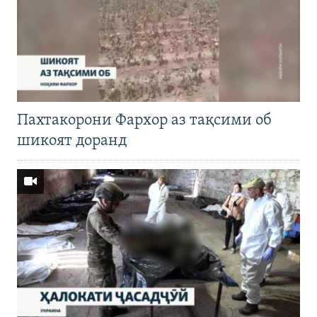
Пахтакорони Фархор аз тақсими об
шикоят доранд