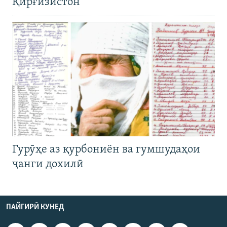
Қирғизистон
Гурӯҳе аз қурбониён ва гумшудаҳои
ҷанги дохилӣ
ПАЙГИРӢ КУНЕД