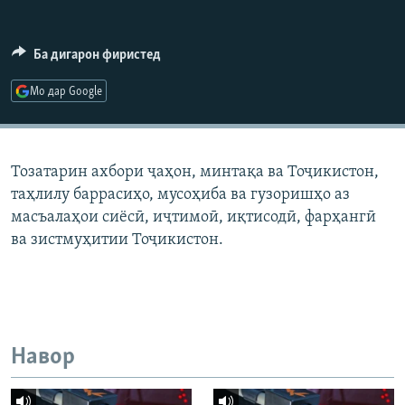
ГУЗОРИШҲОИ РАДИОӢ
Русский
Ба дигарон фиристед
ПАЙГИРӢ КУНЕД
Мо дар Google
Тозатарин ахбори ҷаҳон, минтақа ва Тоҷикистон,
таҳлилу баррасиҳо, мусоҳиба ва гузоришҳо аз
Ҳамаи сомонаҳои RFE/RL
масъалаҳои сиёсӣ, иҷтимоӣ, иқтисодӣ, фарҳангӣ
ва зистмуҳитии Тоҷикистон.
Навор