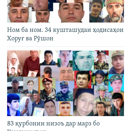
Ном ба ном. 34 кушташудаи ҳодисаҳои
Хоруғ ва Рӯшон
83 қурбонии низоъ дар марз бо