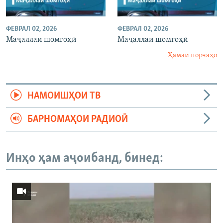
ФЕВРАЛ 02, 2026
ФЕВРАЛ 02, 2026
Маҷаллаи шомгоҳӣ
Маҷаллаи шомгоҳӣ
Ҳамаи порчаҳо
НАМОИШҲОИ ТВ
БАРНОМАҲОИ РАДИОӢ
Инҳо ҳам аҷоибанд, бинед: