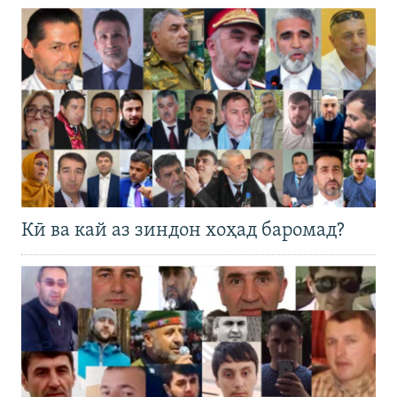
Кӣ ва кай аз зиндон хоҳад баромад?