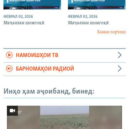
ФЕВРАЛ 02, 2026
ФЕВРАЛ 02, 2026
Маҷаллаи шомгоҳӣ
Маҷаллаи шомгоҳӣ
Ҳамаи порчаҳо
НАМОИШҲОИ ТВ
БАРНОМАҲОИ РАДИОӢ
Инҳо ҳам аҷоибанд, бинед: