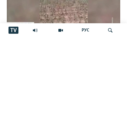
TV
РУС
Пахтакорони Фархор аз тақсими об
шикоят доранд
Ҷустуҷӯ