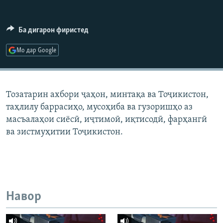
ГУЗОРИШҲОИ РАДИОӢ
Русский
Ба дигарон фиристед
ПАЙГИРӢ КУНЕД
Мо дар Google
Тозатарин ахбори ҷаҳон, минтақа ва Тоҷикистон,
таҳлилу баррасиҳо, мусоҳиба ва гузоришҳо аз
Ҳамаи сомонаҳои RFE/RL
масъалаҳои сиёсӣ, иҷтимоӣ, иқтисодӣ, фарҳангӣ
ва зистмуҳитии Тоҷикистон.
Навор