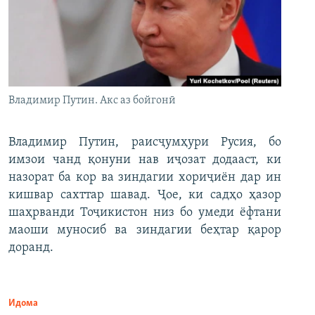
Владимир Путин. Акс аз бойгонӣ
Владимир Путин, раисҷумҳури Русия, бо
имзои чанд қонуни нав иҷозат додааст, ки
назорат ба кор ва зиндагии хориҷиён дар ин
кишвар сахттар шавад. Ҷое, ки садҳо ҳазор
шаҳрванди Тоҷикистон низ бо умеди ёфтани
маоши муносиб ва зиндагии беҳтар қарор
доранд.
Идома