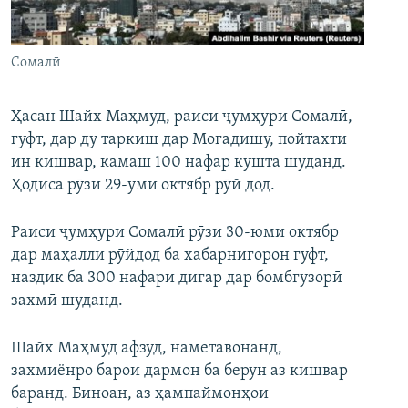
ГУЗОРИШҲОИ РАДИОӢ
Русский
Сомалӣ
ПАЙГИРӢ КУНЕД
Ҳасан Шайх Маҳмуд, раиси ҷумҳури Сомалӣ,
гуфт, дар ду таркиш дар Могадишу, пойтахти
ин кишвар, камаш 100 нафар кушта шуданд.
Ҳодиса рӯзи 29-уми октябр рӯй дод.
Ҳамаи сомонаҳои RFE/RL
Раиси ҷумҳури Сомалӣ рӯзи 30-юми октябр
дар маҳалли рӯйдод ба хабарнигорон гуфт,
наздик ба 300 нафари дигар дар бомбгузорӣ
захмӣ шуданд.
Шайх Маҳмуд афзуд, наметавонанд,
захмиёнро барои дармон ба берун аз кишвар
баранд. Биноан, аз ҳампаймонҳои