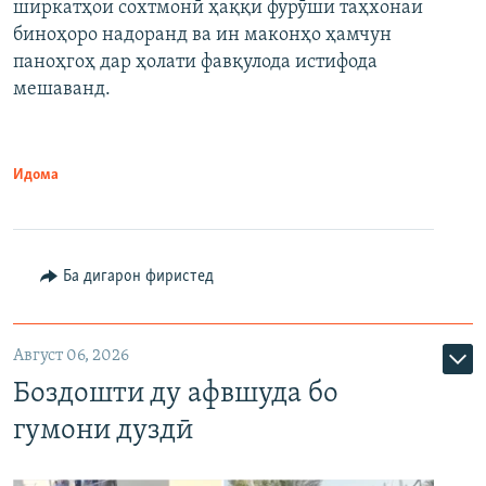
ширкатҳои сохтмонӣ ҳаққи фурӯши таҳхонаи
биноҳоро надоранд ва ин маконҳо ҳамчун
паноҳгоҳ дар ҳолати фавқулода истифода
мешаванд.
Идома
Ба дигарон фиристед
Август 06, 2026
Боздошти ду афвшуда бо
гумони дуздӣ