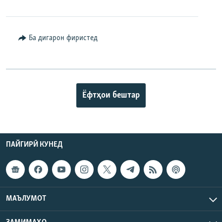
Ба дигарон фиристед
Ёфтҳои бештар
ПАЙГИРӢ КУНЕД
МАЪЛУМОТ