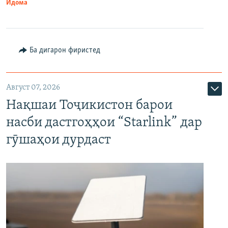
Идома
Ба дигарон фиристед
Август 07, 2026
Нақшаи Тоҷикистон барои
насби дастгоҳҳои “Starlink” дар
гӯшаҳои дурдаст