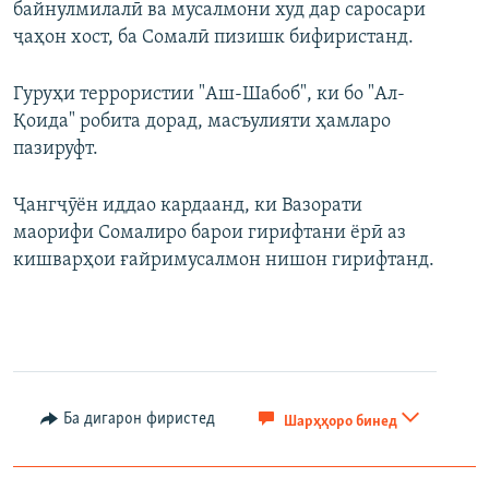
байнулмилалӣ ва мусалмони худ дар саросари
ҷаҳон хост, ба Сомалӣ пизишк бифиристанд.
Гуруҳи террористии "Аш-Шабоб", ки бо "Ал-
Қоида" робита дорад, масъулияти ҳамларо
пазируфт.
Ҷангҷӯён иддао кардаанд, ки Вазорати
маорифи Сомалиро барои гирифтани ёрӣ аз
кишварҳои ғайримусалмон нишон гирифтанд.
Ба дигарон фиристед
Шарҳҳоро бинед