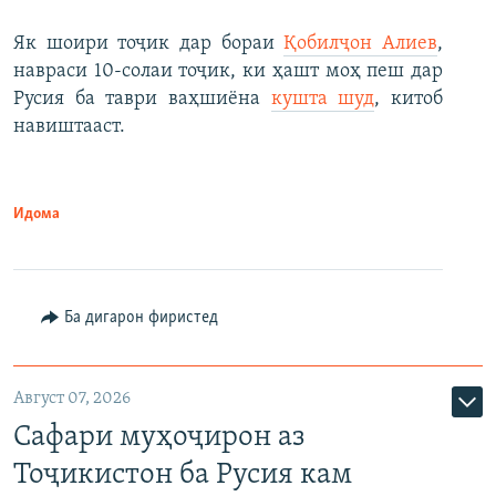
Як шоири тоҷик дар бораи
Қобилҷон Алиев
,
навраси 10-солаи тоҷик, ки ҳашт моҳ пеш дар
Русия ба таври ваҳшиёна
кушта шуд
, китоб
навиштааст.
Идома
Ба дигарон фиристед
Август 07, 2026
Сафари муҳоҷирон аз
Тоҷикистон ба Русия кам