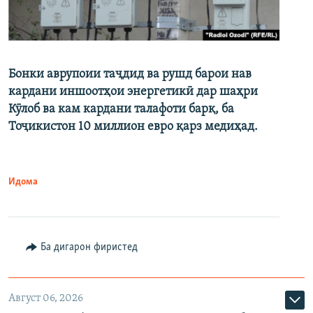
Бонки аврупоии таҷдид ва рушд барои нав
кардани иншоотҳои энергетикӣ дар шаҳри
Кӯлоб ва кам кардани талафоти барқ, ба
Тоҷикистон 10 миллион евро қарз медиҳад.
Идома
Ба дигарон фиристед
Август 06, 2026