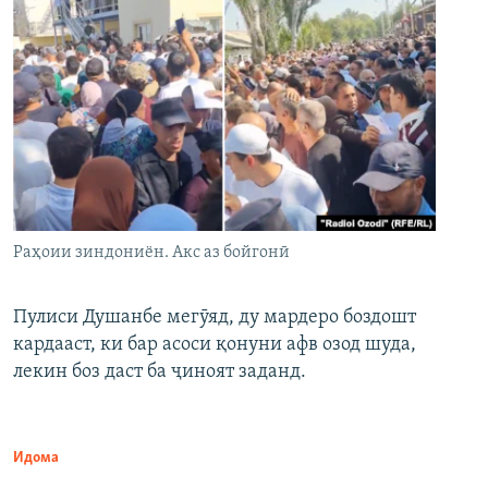
Раҳоии зиндониён. Акс аз бойгонӣ
Пулиси Душанбе мегӯяд, ду мардеро боздошт
кардааст, ки бар асоси қонуни афв озод шуда,
лекин боз даст ба ҷиноят заданд.
Идома