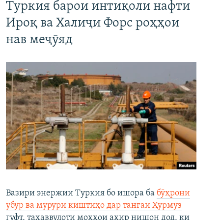
Туркия барои интиқоли нафти
Ироқ ва Халиҷи Форс роҳҳои
нав меҷӯяд
Вазири энержии Туркия бо ишора ба
бӯҳрони
убур ва мурури киштиҳо дар тангаи Ҳурмуз
гуфт, таҳаввулоти моҳҳои ахир нишон дод, ки