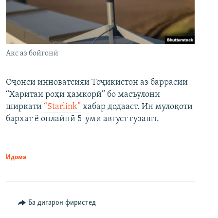
Акс аз бойгонӣ
Оҷонси инноватсияи Тоҷикистон аз баррасии
“Харитаи роҳи ҳамкорӣ” бо масъулони
ширкати
“Starlink”
хабар додааст. Ин мулоқоти
бархат ё онлайнӣ 5-уми август гузашт.
Идома
Ба дигарон фиристед