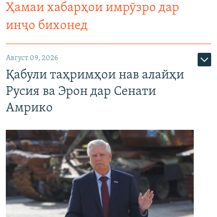
Ҳамаи хабарҳои имрӯзро дар
инҷо бихонед
Август 09, 2026
Қабули таҳримҳои нав алайҳи
Русия ва Эрон дар Сенати
Амрико