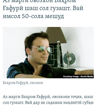
Аз марги овозхон Баҳром
Ғафурӣ шаш сол гузашт. Вай
имсол 50-сола мешуд
Баҳром Ғафурӣ, овозхон
Аз марги Баҳром Ғафурӣ, овозхони тоҷик, шаш
сол гузашт. Вай дар як садамаи нақлиётӣ субҳи