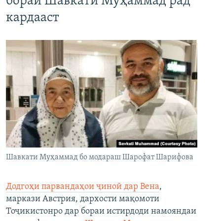
бораи Шавкати Муҳаммад рад
кардааст
Шавкати Муҳаммад бо модараш Шарофат Шарифова
Додгоҳи парвандаҳои ҷиноӣ дар Вена
,
маркази Австрия, дархости мақомоти
Тоҷикистонро дар бораи истирдоди намояндаи