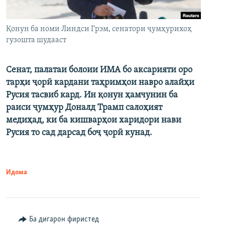
Қонун ба номи Линдси Грэм, сенатори ҷумҳурихоҳ
гузошта шудааст
Сенат, палатаи болоии ИМА бо аксарияти оро
тарҳи ҷорӣ кардани таҳримҳои навро алайҳи
Русия тасвиб кард. Ин қонун ҳамчунин ба
раиси ҷумҳур Доналд Трамп салоҳият
медиҳад, ки ба кишварҳои харидори нави
Русия то сад дарсад боҷ ҷорӣ кунад.
Идома
Ба дигарон фиристед