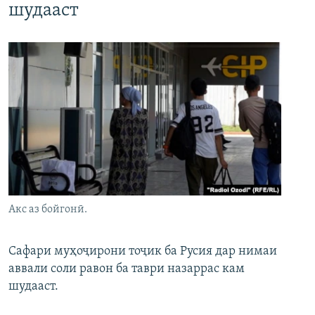
шудааст
Акс аз бойгонӣ.
Сафари муҳоҷирони тоҷик ба Русия дар нимаи
аввали соли равон ба таври назаррас кам
шудааст.