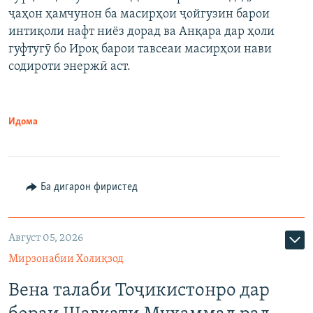
ҷаҳон ҳамчунон ба масирҳои ҷойгузин барои
интиқоли нафт ниёз дорад ва Анқара дар ҳоли
гуфтугӯ бо Ироқ барои тавсеаи масирҳои нави
содироти энержӣ аст.
Идома
Ба дигарон фиристед
Август 05, 2026
Мирзонабии Холиқзод
Вена талаби Тоҷикистонро дар