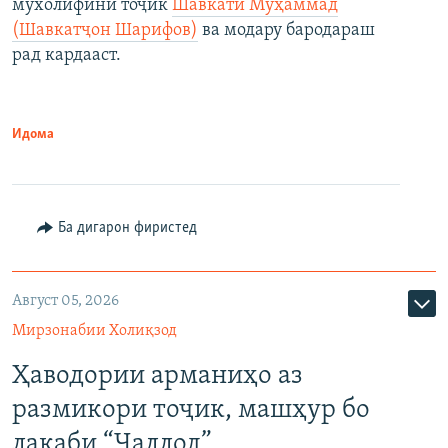
мухолифини тоҷик
Шавкати Муҳаммад
(Шавкатҷон Шарифов)
ва модару бародараш
рад кардааст.
Идома
Ба дигарон фиристед
Август 05, 2026
Мирзонабии Холиқзод
Ҳаводории арманиҳо аз
размикори тоҷик, машҳур бо
лақаби “Ҷаллод”