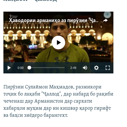
Ҳаводории арманиҳо аз пирӯзии "Ҷаллод"-и тоҷик
Феълан кор намекунад
Auto
0:00
2:49
240p
Пирӯзии Сулаймон Маҳмадов, размикори
360p
тоҷик бо лақаби "Ҷаллод", дар набард бо рақиби
480p
Auto
240p
360p
480p
чеченаш дар Арманистон дар сархати
720p
хабарҳои муҳим дар ин кишвар қарор гирифт
720p
1080p
ва баҳси зиёдеро барангехт.
1080p