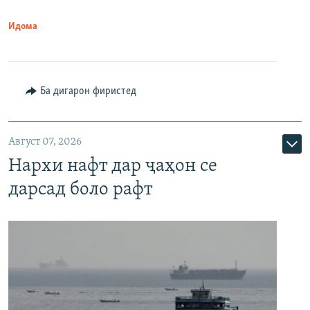
Идома
Ба дигарон фиристед
Август 07, 2026
Нархи нафт дар ҷаҳон се
дарсад боло рафт