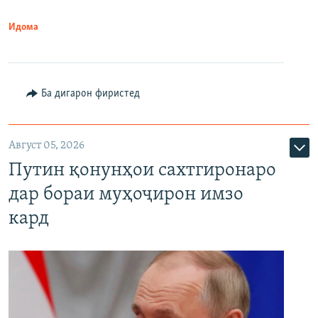
Идома
Ба дигарон фиристед
Август 05, 2026
Путин қонунҳои сахтгиронаро
дар бораи муҳоҷирон имзо
кард