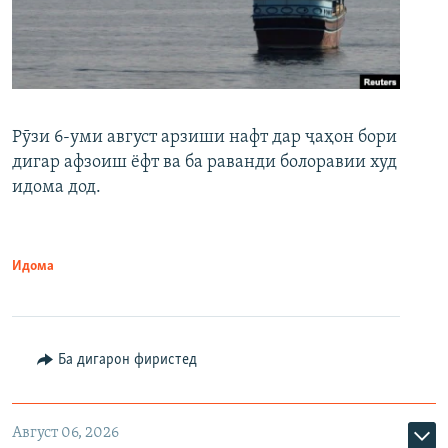
Рӯзи 6-уми август арзиши нафт дар ҷаҳон бори
дигар афзоиш ёфт ва ба раванди болоравии худ
идома дод.
Идома
Ба дигарон фиристед
Август 06, 2026