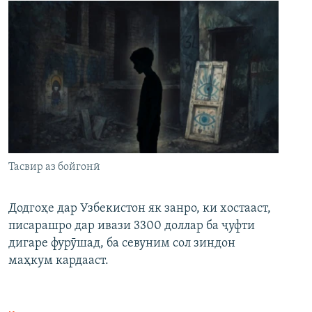
Тасвир аз бойгонӣ
Додгоҳе дар Узбекистон як занро, ки хостааст,
писарашро дар ивази 3300 доллар ба ҷуфти
дигаре фурӯшад, ба севуним сол зиндон
маҳкум кардааст.