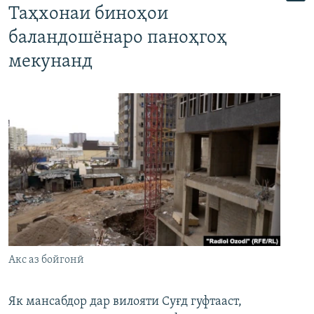
Таҳхонаи биноҳои
баландошёнаро паноҳгоҳ
мекунанд
Акс аз бойгонӣ
Як мансабдор дар вилояти Суғд гуфтааст,