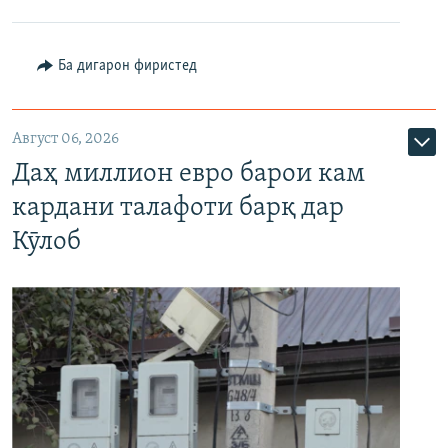
Ба дигарон фиристед
Август 06, 2026
Даҳ миллион евро барои кам
кардани талафоти барқ дар
Кӯлоб