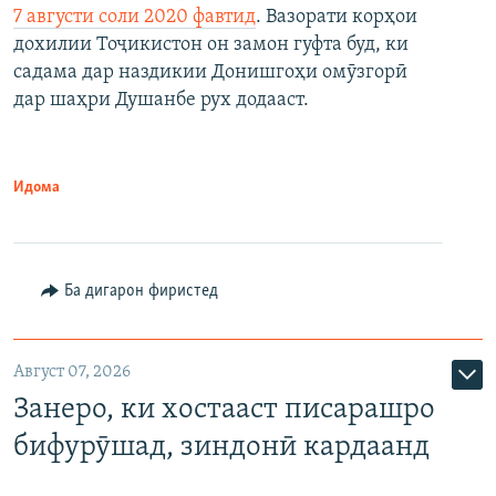
7 августи соли 2020 фавтид
. Вазорати корҳои
дохилии Тоҷикистон он замон гуфта буд, ки
садама дар наздикии Донишгоҳи омӯзгорӣ
дар шаҳри Душанбе рух додааст.
Идома
Ба дигарон фиристед
Август 07, 2026
Занеро, ки хостааст писарашро
бифурӯшад, зиндонӣ кардаанд