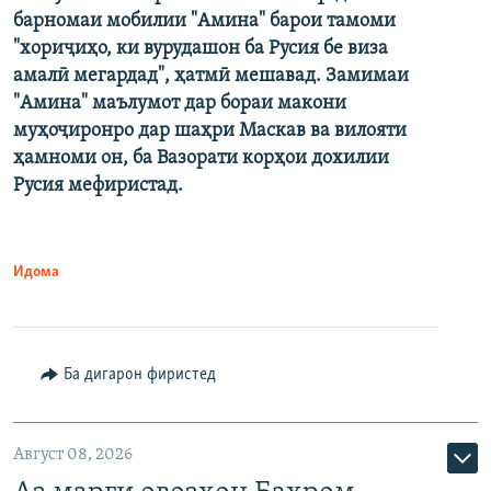
барномаи мобилии "Амина" барои тамоми
"хориҷиҳо, ки вурудашон ба Русия бе виза
амалӣ мегардад", ҳатмӣ мешавад. Замимаи
"Амина" маълумот дар бораи макони
муҳоҷиронро дар шаҳри Маскав ва вилояти
ҳамноми он, ба Вазорати корҳои дохилии
Русия мефиристад.
Идома
Ба дигарон фиристед
Август 08, 2026