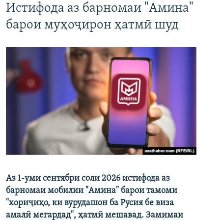
Истифода аз барномаи "Амина"
барои муҳоҷирон ҳатмӣ шуд
Аз 1-уми сентябри соли 2026 истифода аз
барномаи мобилии "Амина" барои тамоми
"хориҷиҳо, ки вурудашон ба Русия бе виза
амалӣ мегардад", ҳатмӣ мешавад. Замимаи