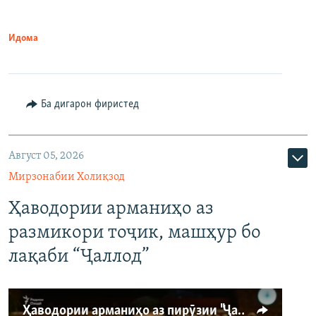
Идома
Ба дигарон фиристед
Август 05, 2026
Мирзонабии Холиқзод
Ҳаводории арманиҳо аз
размикори тоҷик, машҳур бо
лақаби “Ҷаллод”
Ҳаводории арманиҳо аз пирӯзии "Ҷаллод"-и тоҷик