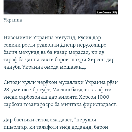
ГУЗОРИШҲОИ РАДИОӢ
Русский
Украина
ПАЙГИРӢ КУНЕД
Низомиёни Украина мегӯянд, Русия дар
соҳили рости рӯдхонаи Днепр нерӯҳояшро
басиҷ мекунад ва ба назар мерасад, ки ду
тараф ба ҷанги сахте барои шаҳри Херсон дар
Ҳамаи сомонаҳои RFE/RL
ҷануби Украина омода мешаванд.
Ситоди кулли нерӯҳои мусаллаҳи Украина рӯзи
28-уми октябр гуфт, Маскав баъд аз талафоти
зиёди сарбозонаш дар вилояти Херсон 1000
сарбози тозанафасро ба минтақа фиристодааст.
Дар баёнияи ситод омадааст, “нерӯҳои
ишғолгар, ки талафоти зиёд додаанд, барои