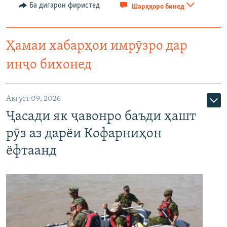
Ба дигарон фиристед
Шарҳҳоро бинед
Ҳамаи хабарҳои имрӯзро дар
инҷо бихонед
Август 09, 2026
Ҷасади як ҷавонро баъди ҳашт
рӯз аз дарёи Кофарниҳон
ёфтаанд