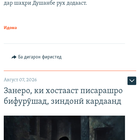
дар шаҳри Душанбе рух додааст.
Идома
Ба дигарон фиристед
Август 07, 2026
Занеро, ки хостааст писарашро
бифурӯшад, зиндонӣ кардаанд