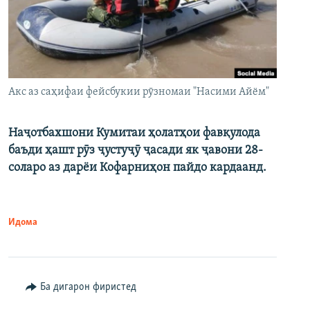
Акс аз саҳифаи фейсбукии рӯзномаи "Насими Айём"
Наҷотбахшони Кумитаи ҳолатҳои фавқулода
баъди ҳашт рӯз ҷустуҷӯ ҷасади як ҷавони 28-
соларо аз дарёи Кофарниҳон пайдо кардаанд.
Идома
Ба дигарон фиристед