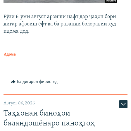
Рӯзи 6-уми август арзиши нафт дар ҷаҳон бори
дигар афзоиш ёфт ва ба раванди болоравии худ
идома дод.
Идома
Ба дигарон фиристед
Август 06, 2026
Таҳхонаи биноҳои
баландошёнаро паноҳгоҳ