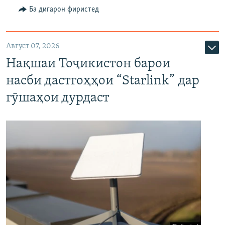
Ба дигарон фиристед
Август 07, 2026
Нақшаи Тоҷикистон барои
насби дастгоҳҳои “Starlink” дар
гӯшаҳои дурдаст