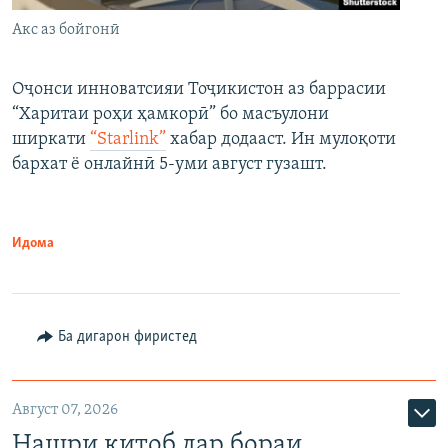
Акс аз бойгонӣ
Оҷонси инноватсияи Тоҷикистон аз баррасии
“Харитаи роҳи ҳамкорӣ” бо масъулони
ширкати
“Starlink”
хабар додааст. Ин мулоқоти
бархат ё онлайнӣ 5-уми август гузашт.
Идома
Ба дигарон фиристед
Август 07, 2026
Нашри китоб дар бораи