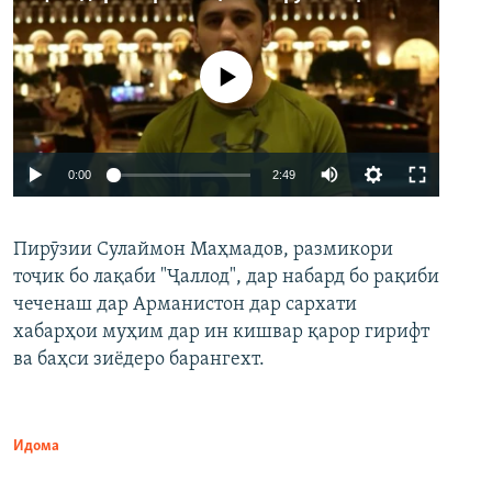
Феълан кор намекунад
Auto
0:00
2:49
240p
Пирӯзии Сулаймон Маҳмадов, размикори
360p
тоҷик бо лақаби "Ҷаллод", дар набард бо рақиби
480p
Auto
240p
360p
480p
чеченаш дар Арманистон дар сархати
720p
хабарҳои муҳим дар ин кишвар қарор гирифт
720p
1080p
ва баҳси зиёдеро барангехт.
1080p
Идома