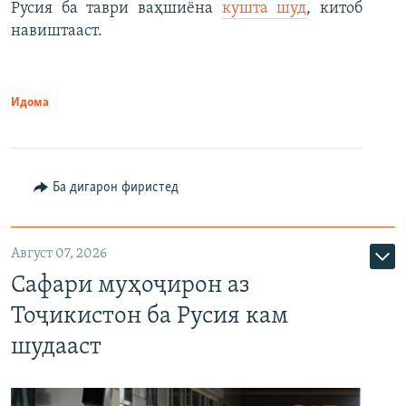
Русия ба таври ваҳшиёна
кушта шуд
, китоб
навиштааст.
Идома
Ба дигарон фиристед
Август 07, 2026
Сафари муҳоҷирон аз
Тоҷикистон ба Русия кам
шудааст