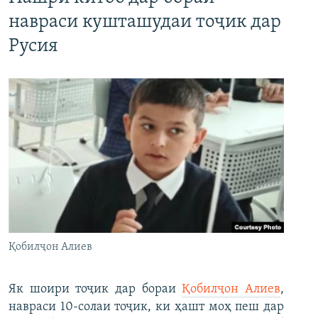
навраси кушташудаи тоҷик дар
Русия
Қобилҷон Алиев
Як шоири тоҷик дар бораи
Қобилҷон Алиев
,
навраси 10-солаи тоҷик, ки ҳашт моҳ пеш дар