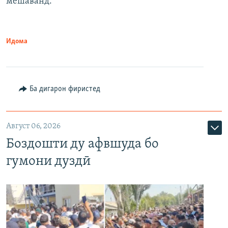
мешаванд.
Идома
Ба дигарон фиристед
Август 06, 2026
Боздошти ду афвшуда бо
гумони дуздӣ