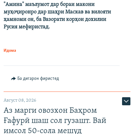
"Амина" маълумот дар бораи макони
муҳоҷиронро дар шаҳри Маскав ва вилояти
ҳамноми он, ба Вазорати корҳои дохилии
Русия мефиристад.
Идома
Ба дигарон фиристед
Август 08, 2026
Аз марги овозхон Баҳром
Ғафурӣ шаш сол гузашт. Вай
имсол 50-сола мешуд