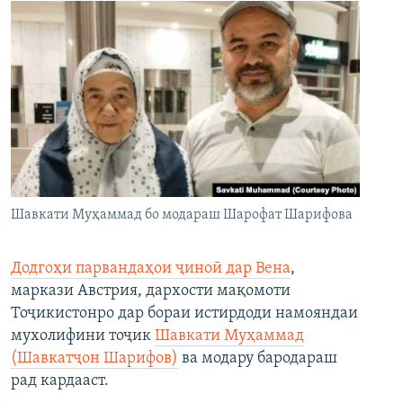
Шавкати Муҳаммад бо модараш Шарофат Шарифова
Додгоҳи парвандаҳои ҷиноӣ дар Вена
,
маркази Австрия, дархости мақомоти
Тоҷикистонро дар бораи истирдоди намояндаи
мухолифини тоҷик
Шавкати Муҳаммад
(Шавкатҷон Шарифов)
ва модару бародараш
рад кардааст.