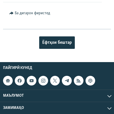
Ба дигарон фиристед
Ёфтҳои бештар
ПАЙГИРӢ КУНЕД
МАЪЛУМОТ
ЗАМИМАҲО