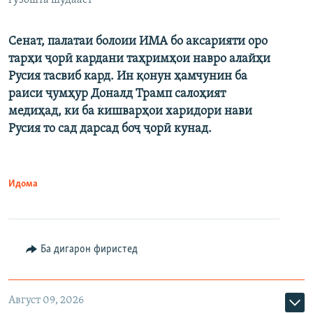
гузошта шудааст
Сенат, палатаи болоии ИМА бо аксарияти оро
тарҳи ҷорӣ кардани таҳримҳои навро алайҳи
Русия тасвиб кард. Ин қонун ҳамчунин ба
раиси ҷумҳур Доналд Трамп салоҳият
медиҳад, ки ба кишварҳои харидори нави
Русия то сад дарсад боҷ ҷорӣ кунад.
Идома
Ба дигарон фиристед
Август 09, 2026