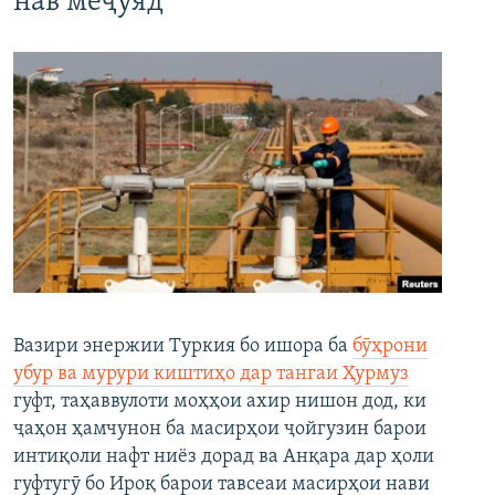
нав меҷӯяд
Вазири энержии Туркия бо ишора ба
бӯҳрони
убур ва мурури киштиҳо дар тангаи Ҳурмуз
гуфт, таҳаввулоти моҳҳои ахир нишон дод, ки
ҷаҳон ҳамчунон ба масирҳои ҷойгузин барои
интиқоли нафт ниёз дорад ва Анқара дар ҳоли
гуфтугӯ бо Ироқ барои тавсеаи масирҳои нави