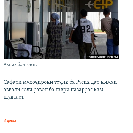
Акс аз бойгонӣ.
Сафари муҳоҷирони тоҷик ба Русия дар нимаи
аввали соли равон ба таври назаррас кам
шудааст.
Идома