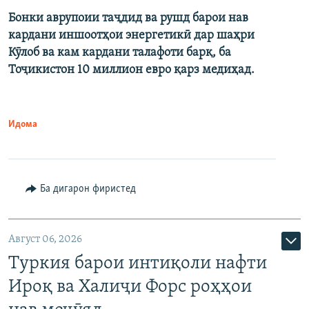
Бонки аврупоии таҷдид ва рушд барои нав
кардани иншоотҳои энергетикӣ дар шаҳри
Кӯлоб ва кам кардани талафоти барқ, ба
Тоҷикистон 10 миллион евро қарз медиҳад.
Идома
Ба дигарон фиристед
Август 06, 2026
Туркия барои интиқоли нафти
Ироқ ва Халиҷи Форс роҳҳои