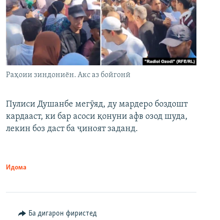
Раҳоии зиндониён. Акс аз бойгонӣ
Пулиси Душанбе мегӯяд, ду мардеро боздошт
кардааст, ки бар асоси қонуни афв озод шуда,
лекин боз даст ба ҷиноят заданд.
Идома
Ба дигарон фиристед