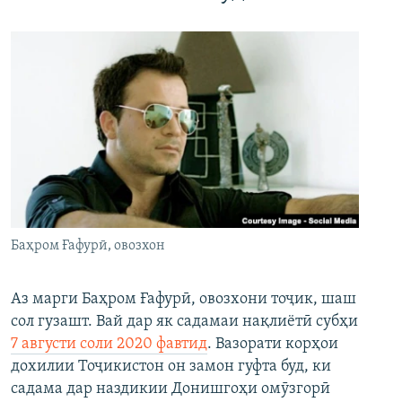
Баҳром Ғафурӣ, овозхон
Аз марги Баҳром Ғафурӣ, овозхони тоҷик, шаш
сол гузашт. Вай дар як садамаи нақлиётӣ субҳи
7 августи соли 2020 фавтид
. Вазорати корҳои
дохилии Тоҷикистон он замон гуфта буд, ки
садама дар наздикии Донишгоҳи омӯзгорӣ