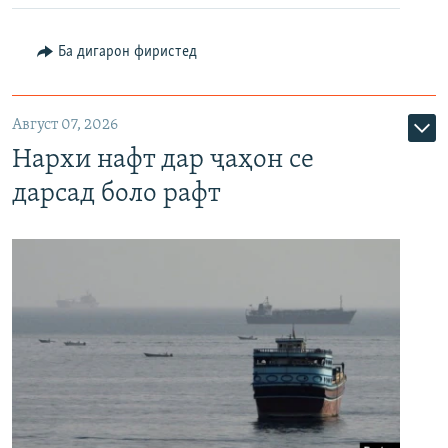
Ба дигарон фиристед
Август 07, 2026
Нархи нафт дар ҷаҳон се
дарсад боло рафт