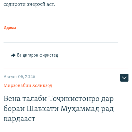
содироти энержӣ аст.
Идома
Ба дигарон фиристед
Август 05, 2026
Мирзонабии Холиқзод
Вена талаби Тоҷикистонро дар
бораи Шавкати Муҳаммад рад
кардааст