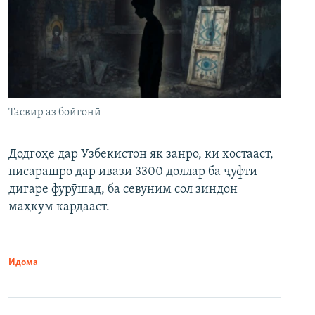
Тасвир аз бойгонӣ
Додгоҳе дар Узбекистон як занро, ки хостааст,
писарашро дар ивази 3300 доллар ба ҷуфти
дигаре фурӯшад, ба севуним сол зиндон
маҳкум кардааст.
Идома