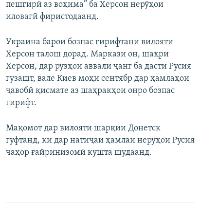
пешгирӣ аз воҳима” ба Херсон нерӯҳои
иловагӣ фиристодаанд.
Украина барои бозпас гирифтани вилояти
Херсон талош дорад. Маркази он, шаҳри
Херсон, дар рӯзҳои аввали ҷанг ба дасти Русия
гузашт, вале Киев моҳи сентябр дар ҳамлаҳои
ҷавобӣ қисмате аз шаҳракҳои онро бозпас
гирифт.
Мақомот дар вилояти шарқии Донетск
гуфтанд, ки дар натиҷаи ҳамлаи нерӯҳои Русия
чаҳор ғайринизомӣ кушта шудаанд.