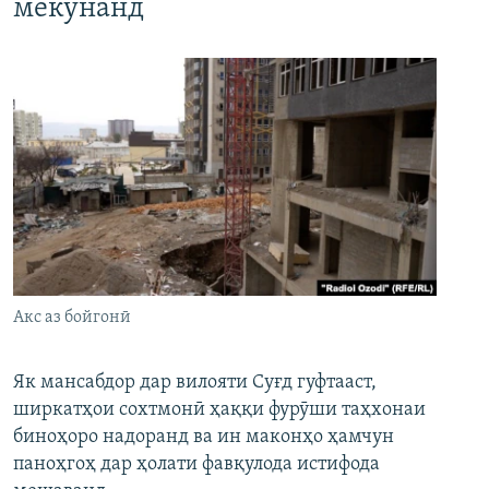
мекунанд
Акс аз бойгонӣ
Як мансабдор дар вилояти Суғд гуфтааст,
ширкатҳои сохтмонӣ ҳаққи фурӯши таҳхонаи
биноҳоро надоранд ва ин маконҳо ҳамчун
паноҳгоҳ дар ҳолати фавқулода истифода