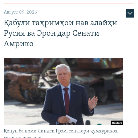
Август 09, 2026
Қабули таҳримҳои нав алайҳи
Русия ва Эрон дар Сенати
Амрико
Қонун ба номи Линдси Грэм, сенатори ҷумҳурихоҳ