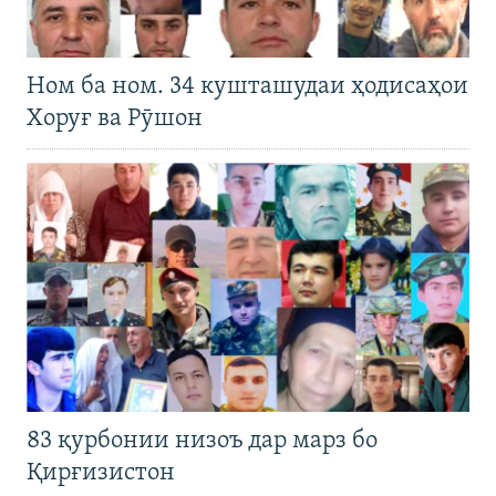
Ном ба ном. 34 кушташудаи ҳодисаҳои
Хоруғ ва Рӯшон
83 қурбонии низоъ дар марз бо
Қирғизистон