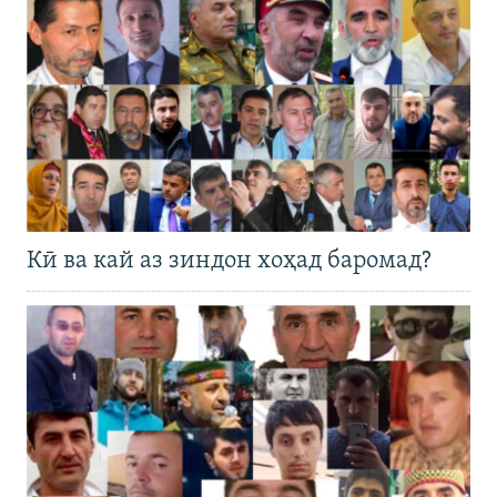
Кӣ ва кай аз зиндон хоҳад баромад?