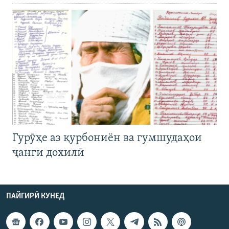
Гурӯҳе аз қурбониён ва гумшудаҳои
ҷанги дохилӣ
ПАЙГИРӢ КУНЕД