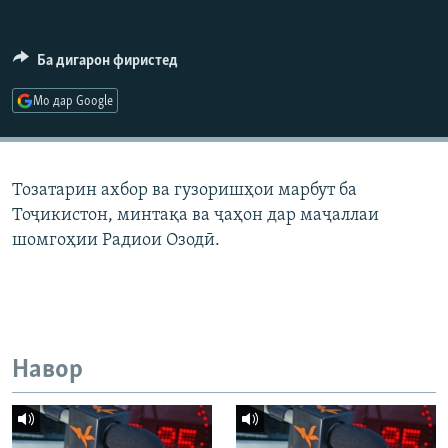
ГУЗОРИШҲОИ РАДИОӢ
Русский
Ба дигарон фиристед
ПАЙГИРӢ КУНЕД
Мо дар Google
Тозатарин ахбор ва гузоришҳои марбут ба
Тоҷикистон, минтақа ва ҷаҳон дар маҷаллаи
Ҳамаи сомонаҳои RFE/RL
шомгоҳии Радиои Озодӣ.
Навор