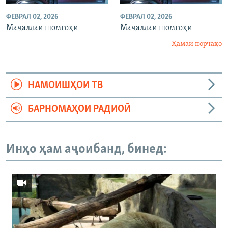
ФЕВРАЛ 02, 2026
ФЕВРАЛ 02, 2026
Маҷаллаи шомгоҳӣ
Маҷаллаи шомгоҳӣ
Ҳамаи порчаҳо
НАМОИШҲОИ ТВ
БАРНОМАҲОИ РАДИОӢ
Инҳо ҳам аҷоибанд, бинед: