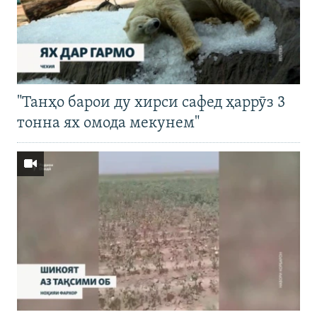
"Танҳо барои ду хирси сафед ҳаррӯз 3
тонна ях омода мекунем"