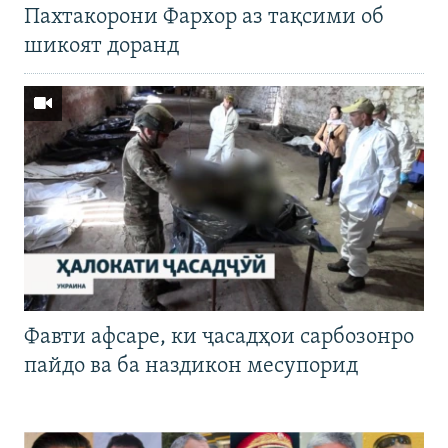
Пахтакорони Фархор аз тақсими об
шикоят доранд
Фавти афсаре, ки ҷасадҳои сарбозонро
пайдо ва ба наздикон месупорид