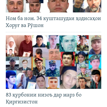
Ном ба ном. 34 кушташудаи ҳодисаҳои
Хоруғ ва Рӯшон
83 қурбонии низоъ дар марз бо
Қирғизистон