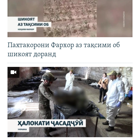
Пахтакорони Фархор аз тақсими об
шикоят доранд