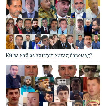
Кӣ ва кай аз зиндон хоҳад баромад?