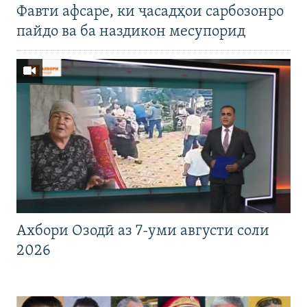
Фавти афсаре, ки ҷасадҳои сарбозонро
пайдо ва ба наздикон месупорид
Ахбори Озодӣ аз 7-уми августи соли
2026