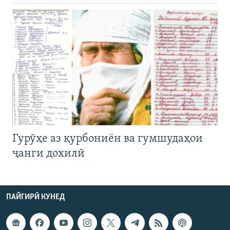
Гурӯҳе аз қурбониён ва гумшудаҳои
ҷанги дохилӣ
ПАЙГИРӢ КУНЕД