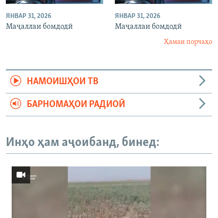
ЯНВАР 31, 2026
ЯНВАР 31, 2026
Маҷаллаи бомдодӣ
Маҷаллаи бомдодӣ
Ҳамаи порчаҳо
НАМОИШҲОИ ТВ
БАРНОМАҲОИ РАДИОӢ
Инҳо ҳам аҷоибанд, бинед: