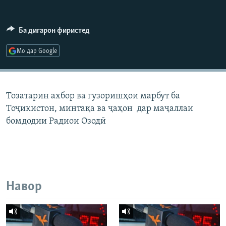
ГУЗОРИШҲОИ РАДИОӢ
Русский
Ба дигарон фиристед
ПАЙГИРӢ КУНЕД
Мо дар Google
Тозатарин ахбор ва гузоришҳои марбут ба
Тоҷикистон, минтақа ва ҷаҳон дар маҷаллаи
Ҳамаи сомонаҳои RFE/RL
бомдодии Радиои Озодӣ
Навор