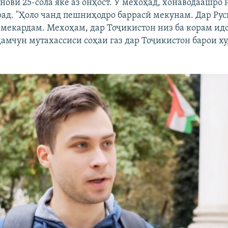
ови 25-сола яке аз онҳост. Ӯ мехоҳад, хонаводаашро 
ад. "Ҳоло чанд пешниҳодро баррасӣ мекунам. Дар Рус
р мекардам. Мехоҳам, дар Тоҷикистон низ ба корам ид
амчун мутахассиси соҳаи газ дар Тоҷикистон барои ху