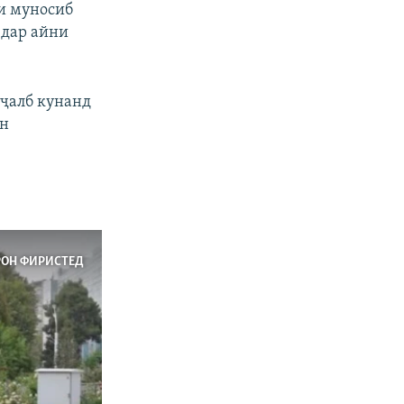
и муносиб
 дар айни
 ҷалб кунанд
ин
РОН ФИРИСТЕД