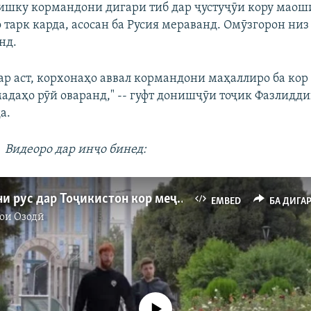
зишку кормандони дигари тиб дар ҷустуҷӯи кору маош
 тарк карда, асосан ба Русия мераванд. Омӯзгорон низ
нд.
тар аст, корхонаҳо аввал кормандони маҳаллиро ба кор
мадаҳо рӯй оваранд," -- гуфт донишҷӯи тоҷик Фазлидд
а.
Видеоро дар инҷо бинед:
Муҳоҷирони рус дар Тоҷикистон кор меҷӯянд
EMBED
БА ДИГА
ои Озодӣ
Феълан кор намекунад