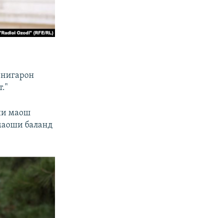
 нигарон
."
мии маош
маоши баланд