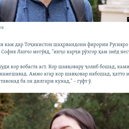
ов
и кам дар Тоҷикистон шаҳрвандони фирории Русияро
София Ланчо мегӯяд, "инҷо харҷи рӯзгор ҳам зиёд нест
худи кор вобаста аст. Кор шавқовару ҷолиб бошад, ка
 намешавад. Аммо агар кор шавқовар набошад, ҳатто 
авонад ба он дилгарм кунад," – гуфт ӯ.