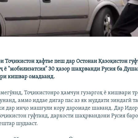
и Тоҷикистон ҳафтае пеш дар Остонаи Қазоқистон гуфт,
ҷ ё "мобилизатсия" 30 ҳазор шаҳрванди Русия ба Душа
ри кишвар омадаанд.
о мегӯянд, Тоҷикистонро ҳамчун гузаргоҳ ё кишвари т
унанд, аммо иддае дигар пас аз як муддати зиндагӣ 
ки дар инҷо машғули кору даромаде шаванд. Дар Идо
оҷикистон гуфтанд, дархости шаҳрвандони Русия баро
ештар шудааст.