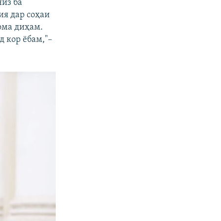
низ ба
ия дар соҳаи
ома диҳам.
д кор ёбам,"–