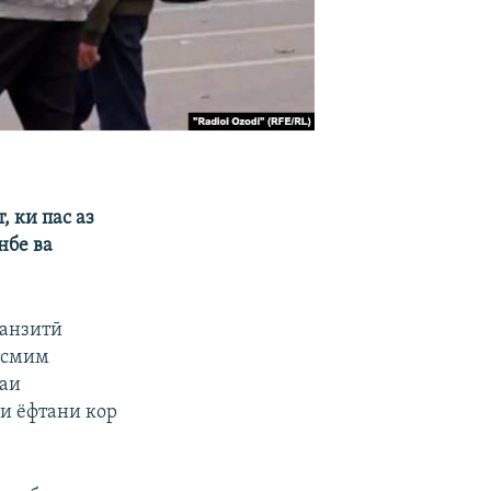
 ки пас аз
нбе ва
ранзитӣ
тасмим
раи
и ёфтани кор