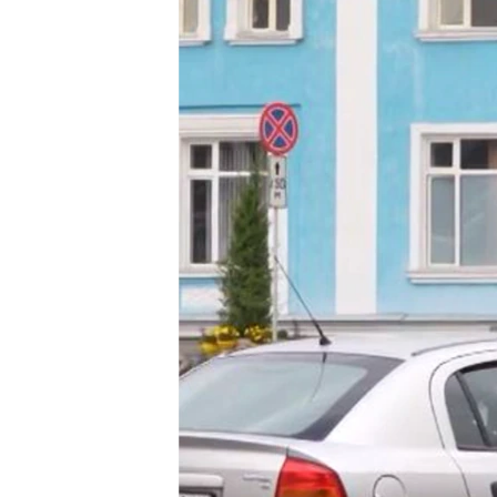
ГУЗОРИШҲОИ РАДИОӢ