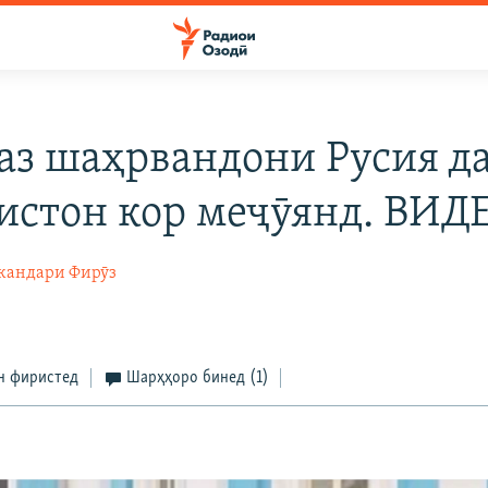
 аз шаҳрвандони Русия д
истон кор меҷӯянд. ВИД
кандари Фирӯз
н фиристед
Шарҳҳоро бинед
(1)