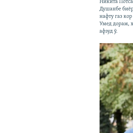
Никита Потсан
Душанбе биёр
нафту газ ко
Умед дорам, ҳ
афзуд ӯ.