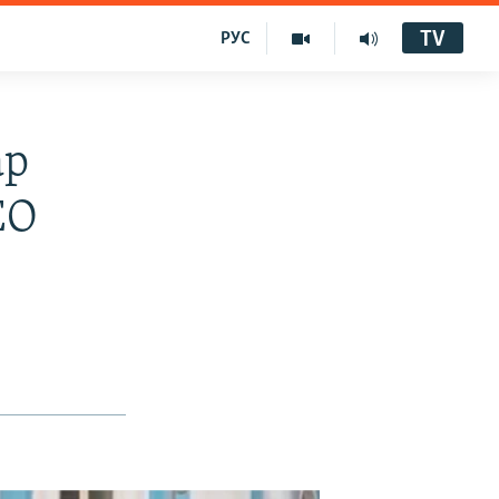
TV
РУС
ар
ЕО