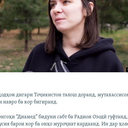
ҳодҳои дигари Тоҷикистон талош доранд, мутахассисо
 навро ба кор бигиранд.
нгоҳи “Диамед” бидуни сабт ба Радиои Озодӣ гуфтанд,
сия барои кор ба онҳо муроҷиат кардаанд. Ин дар ҳоле