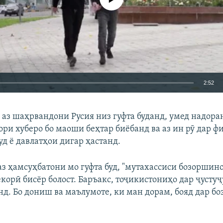
2:52
EMBED
БА ДИГАРОН 
 аз шаҳрвандони Русия низ гуфта буданд, умед надоран
ори хуберо бо маоши беҳтар биёбанд ва аз ин рӯ дар ф
д ё давлатҳои дигар ҳастанд.
аз ҳамсуҳбатони мо гуфта буд, "мутахассиси бозоршино
Auto
240p
360p
480p
корӣ бисёр болост. Баръакс, тоҷикистониҳо дар ҷустуҷ
720p
1080p
нд. Бо дониш ва маълумоте, ки ман дорам, бояд дар бо