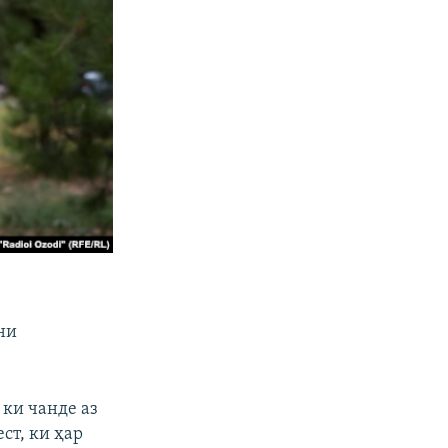
ни
 ки чанде аз
ст, ки ҳар