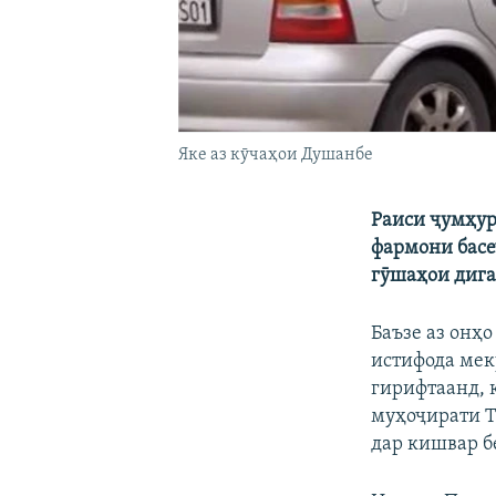
Яке аз кӯчаҳои Душанбе
Раиси ҷумҳур
фармони басе
гӯшаҳои дига
Баъзе аз онҳ
истифода мек
гирифтаанд, 
муҳоҷирати Т
дар кишвар б