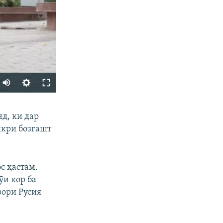
Auto
240p
ФИРИСТЕД
д, ки дар
360p
икри бозгашт
480p
720p
с ҳастам.
1080p
ӯи кор ба
зори Русия
px
бар