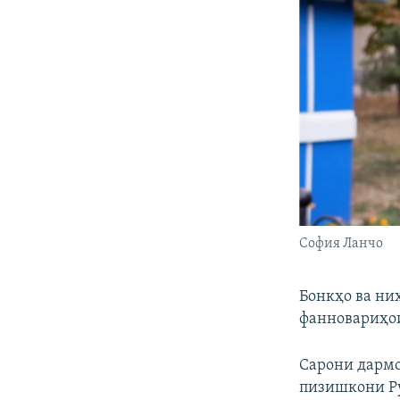
София Ланчо
Бонкҳо ва ни
фанновариҳои
Сарони дармо
пизишкони Ру