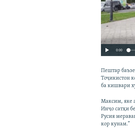
0:00
Пештар баъзе
Тоҷикистон к
ба кишвари ху
Максим, яке 
Инҷо сатҳи бе
Русия мерава
кор кунам.”