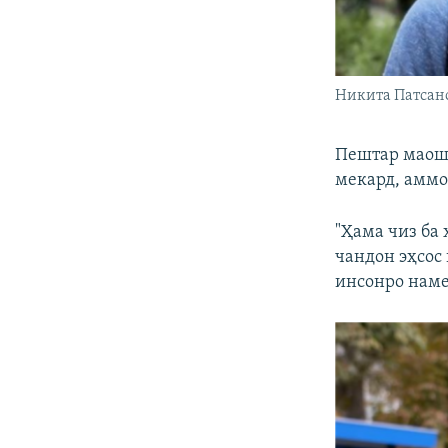
Никита Патсан
Пештар маош
мекард, аммо 
"Ҳама чиз ба 
чандон эҳсос
инсонро намет