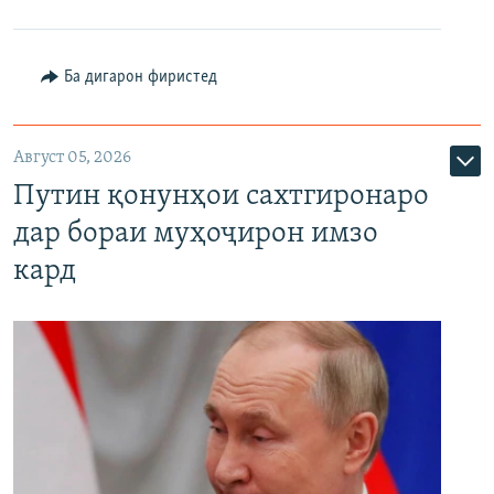
Ба дигарон фиристед
Август 05, 2026
Путин қонунҳои сахтгиронаро
дар бораи муҳоҷирон имзо
кард