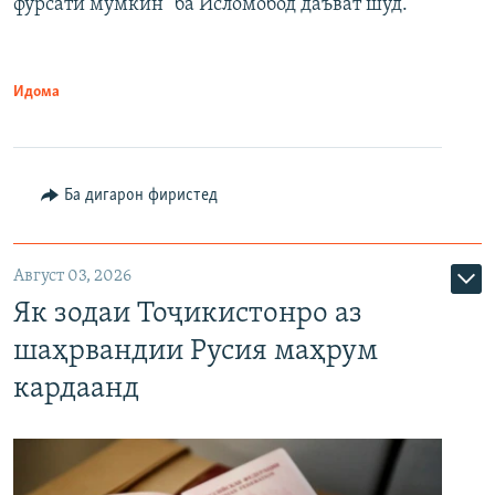
фурсати мумкин" ба Исломобод даъват шуд.
Идома
Ба дигарон фиристед
Август 03, 2026
Як зодаи Тоҷикистонро аз
шаҳрвандии Русия маҳрум
кардаанд