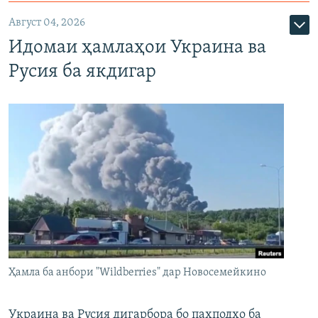
Август 04, 2026
Идомаи ҳамлаҳои Украина ва
Русия ба якдигар
Ҳамла ба анбори "Wildberries" дар Новосемейкино
Украина ва Русия дигарбора бо паҳподҳо ба