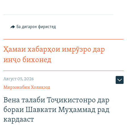
Ба дигарон фиристед
Ҳамаи хабарҳои имрӯзро дар
инҷо бихонед
Август 05, 2026
Мирзонабии Холиқзод
Вена талаби Тоҷикистонро дар
бораи Шавкати Муҳаммад рад
кардааст