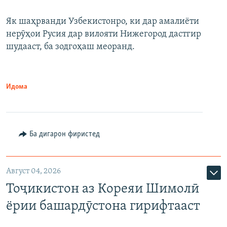
Як шаҳрванди Узбекистонро, ки дар амалиёти
нерӯҳои Русия дар вилояти Нижегород дастгир
шудааст, ба зодгоҳаш меоранд.
Идома
Ба дигарон фиристед
Август 04, 2026
Тоҷикистон аз Кореяи Шимолӣ
ёрии башардӯстона гирифтааст