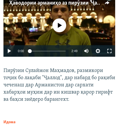
Ҳаводории арманиҳо аз пирӯзии "Ҷаллод"-и тоҷик
Феълан кор намекунад
Auto
0:00
2:49
240p
Пирӯзии Сулаймон Маҳмадов, размикори
360p
тоҷик бо лақаби "Ҷаллод", дар набард бо рақиби
480p
Auto
240p
360p
480p
чеченаш дар Арманистон дар сархати
720p
хабарҳои муҳим дар ин кишвар қарор гирифт
720p
1080p
ва баҳси зиёдеро барангехт.
1080p
Идома