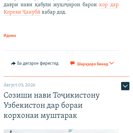
даври нави қабули муҳоҷирон барои
кор дар
Кореяи Ҷанубӣ
хабар дод.
Идома
Ба дигарон фиристед
Шарҳҳоро бинед
Август 03, 2026
Созиши нави Тоҷикистону
Узбекистон дар бораи
корхонаи муштарак