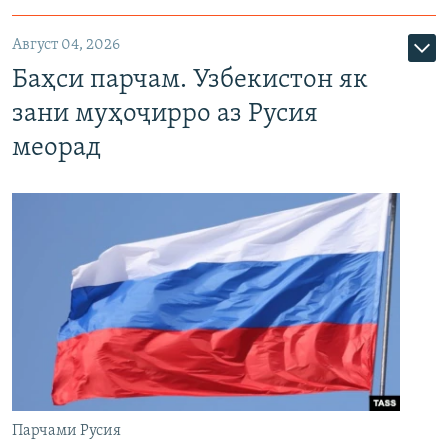
Август 04, 2026
Баҳси парчам. Узбекистон як
зани муҳоҷирро аз Русия
меорад
Парчами Русия