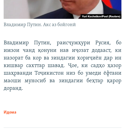
Владимир Путин. Акс аз бойгонӣ
Владимир Путин, раисҷумҳури Русия, бо
имзои чанд қонуни нав иҷозат додааст, ки
назорат ба кор ва зиндагии хориҷиён дар ин
кишвар сахттар шавад. Ҷое, ки садҳо ҳазор
шаҳрванди Тоҷикистон низ бо умеди ёфтани
маоши муносиб ва зиндагии беҳтар қарор
доранд.
Идома