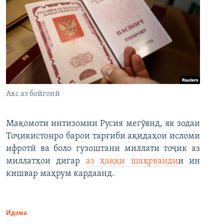
Акс аз бойгонӣ
Мақомоти интизомии Русия мегӯянд, як зодаи
Тоҷикистонро барои тарғиби ақидаҳои исломи
ифротӣ ва боло гузоштани миллати тоҷик аз
миллатҳои дигар
аз ҳаққи шаҳрванди
и ин
кишвар маҳрум кардаанд.
Идома