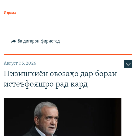
Идома
Ба дигарон фиристед
Август 05, 2026
Пизишкиён овозаҳо дар бораи
истеъфояшро рад кард