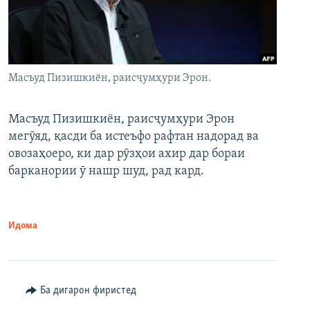
Масъуд Пизишкиён, раисҷумҳури Эрон.
Масъуд Пизишкиён, раисҷумҳури Эрон
мегӯяд, қасди ба истеъфо рафтан надорад ва
овозаҳоеро, ки дар рӯзҳои ахир дар бораи
барканории ӯ нашр шуд, рад кард.
Идома
Ба дигарон фиристед