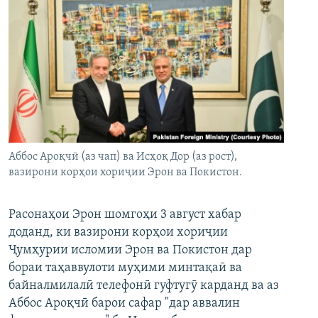
Аббос Ароқчӣ (аз чап) ва Исҳоқ Дор (аз рост),
вазирони корҳои хориҷии Эрон ва Покистон.
Расонаҳои Эрон шомгоҳи 3 август хабар
доданд, ки вазирони корҳои хориҷии
Ҷумҳурии исломии Эрон ва Покистон дар
бораи таҳаввулоти муҳими минтақаӣ ва
байналмилалӣ телефонӣ гуфтугӯ карданд ва аз
Аббос Ароқчӣ барои сафар "дар аввалин