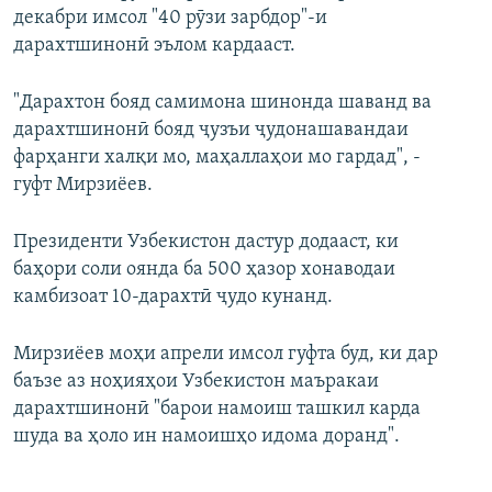
декабри имсол "40 рӯзи зарбдор"-и
дарахтшинонӣ эълом кардааст.
"Дарахтон бояд самимона шинонда шаванд ва
дарахтшинонӣ бояд ҷузъи ҷудонашавандаи
фарҳанги халқи мо, маҳаллаҳои мо гардад", -
гуфт Мирзиёев.
Президенти Узбекистон дастур додааст, ки
баҳори соли оянда ба 500 ҳазор хонаводаи
камбизоат 10-дарахтӣ ҷудо кунанд.
Мирзиёев моҳи апрели имсол гуфта буд, ки дар
баъзе аз ноҳияҳои Узбекистон маъракаи
дарахтшинонӣ "барои намоиш ташкил карда
шуда ва ҳоло ин намоишҳо идома доранд".