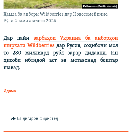
Ҳамла ба анбори Wildberries дар Новосемейкино.
Рӯзи 2-юми августи 2026
Дар пайи
зарбаҳои Украина ба анборҳои
ширкати Wildberries
дар Русия, соҳибони мол
то 280 миллиард рубл зарар дидаанд. Ин
ҳисоби ибтидоӣ аст ва метавонад бештар
шавад.
Идома
Ба дигарон фиристед