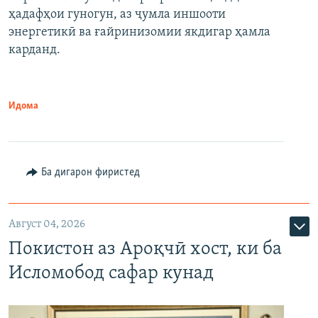
ҳадафҳои гуногун, аз ҷумла иншооти
энергетикӣ ва ғайринизомии якдигар ҳамла
карданд.
Идома
Ба дигарон фиристед
Август 04, 2026
Покистон аз Ароқчӣ хост, ки ба
Исломобод сафар кунад