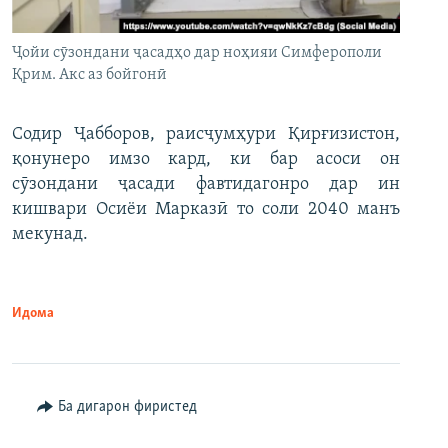
Ҷойи сӯзондани ҷасадҳо дар ноҳияи Симферополи
Қрим. Акс аз бойгонӣ
Содир Ҷабборов, раисҷумҳури Қирғизистон,
қонунеро имзо кард, ки бар асоси он
сӯзондани ҷасади фавтидагонро дар ин
кишвари Осиёи Марказӣ то соли 2040 манъ
мекунад.
Идома
Ба дигарон фиристед