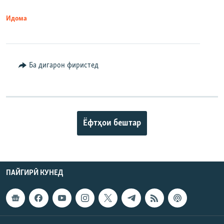
Идома
Ба дигарон фиристед
Ёфтҳои бештар
ПАЙГИРӢ КУНЕД