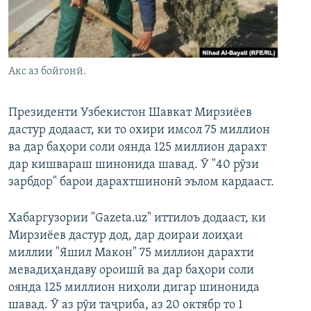
ГУЗОРИШҲОИ РАДИОӢ
Русский
ПАЙГИРӢ КУНЕД
Акс аз бойгонӣ.
Президенти Узбекистон Шавкат Мирзиёев
дастур додааст, ки то охири имсол 75 миллион
ва дар баҳори соли оянда 125 миллион дарахт
Ҳамаи сомонаҳои RFE/RL
дар кишвараш шинонида шавад. Ӯ "40 рӯзи
зарбдор" барои дарахтшинонӣ эълом кардааст.
Хабаргузории "Gazeta.uz" иттилоъ додааст, ки
Мирзиёев дастур дод, дар доираи лоиҳаи
миллии "Яшил Макон" 75 миллион дарахти
мевадиҳандаву ороишӣ ва дар баҳори соли
оянда 125 миллион ниҳоли дигар шинонида
шавад. Ӯ аз рӯи таҷриба, аз 20 октябр то 1