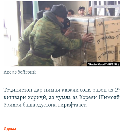
Акс аз бойгонӣ
Тоҷикистон дар нимаи аввали соли равон аз 19
кишвари хориҷӣ, аз ҷумла аз Кореяи Шимолӣ
ёриҳои башардӯстона гирифтааст.
Идома