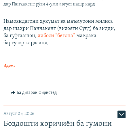
дар Панҷакент рӯзи 4-уми август нашр кард
Намояндагони ҳукумат ва маъмурони милиса
дар шаҳри Панҷакент (вилояти Суғд) ба зидди,
ба гуфтаашон,
либоси “бегона”
маърака
баргузор кардаанд.
Идома
Ба дигарон фиристед
Август 05, 2026
Боздошти хориҷиён ба гумони