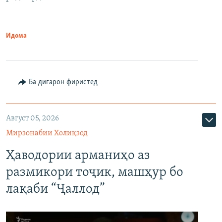
Идома
Ба дигарон фиристед
Август 05, 2026
Мирзонабии Холиқзод
Ҳаводории арманиҳо аз
размикори тоҷик, машҳур бо
лақаби “Ҷаллод”