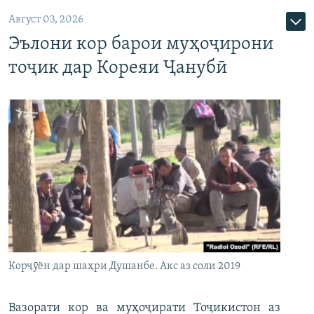
Август 03, 2026
Эълони кор барои муҳоҷирони
тоҷик дар Кореяи Ҷанубӣ
Корҷӯён дар шаҳри Душанбе. Акс аз соли 2019
Вазорати кор ва муҳоҷирати Тоҷикистон аз