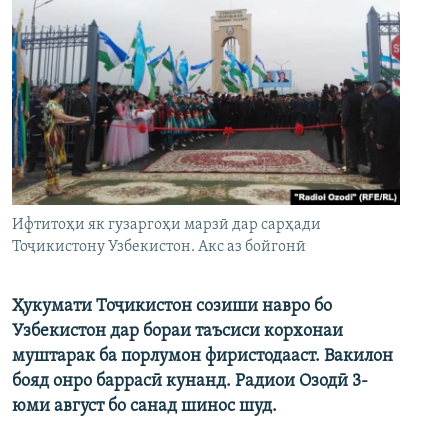
Ифтитоҳи як гузаргоҳи марзӣ дар сарҳади
Тоҷикистону Узбекистон. Акс аз бойгонӣ
Ҳукумати Тоҷикистон созиши навро бо
Узбекистон дар бораи таъсиси корхонаи
муштарак ба порлумон фиристодааст. Вакилон
бояд онро баррасӣ кунанд. Радиои Озодӣ 3-
юми август бо санад шинос шуд.