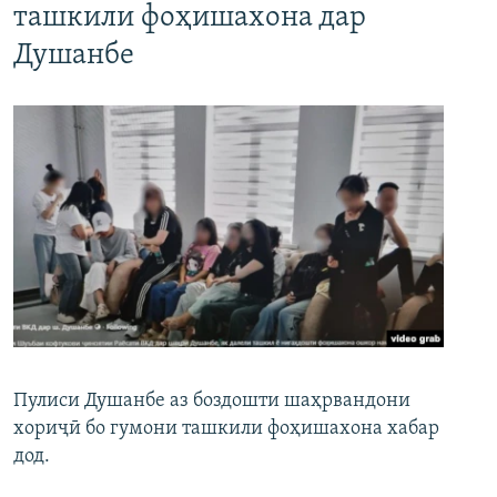
ташкили фоҳишахона дар
Душанбе
Пулиси Душанбе аз боздошти шаҳрвандони
хориҷӣ бо гумони ташкили фоҳишахона хабар
дод.