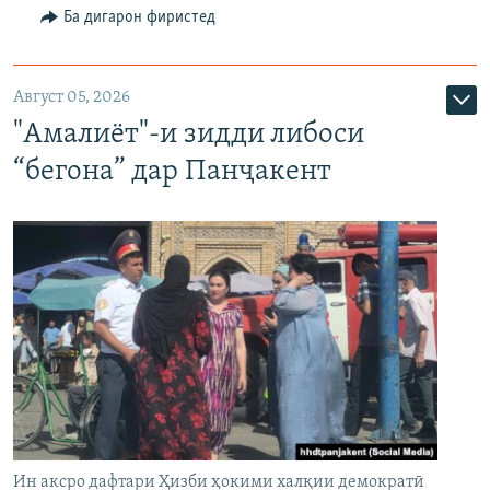
Ба дигарон фиристед
Август 05, 2026
"Амалиёт"-и зидди либоси
“бегона” дар Панҷакент
Ин аксро дафтари Ҳизби ҳокими халқии демократӣ