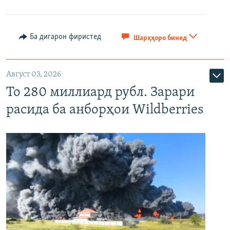
Ба дигарон фиристед
Шарҳҳоро бинед
Август 03, 2026
То 280 миллиард рубл. Зарари
расида ба анборҳои Wildberries