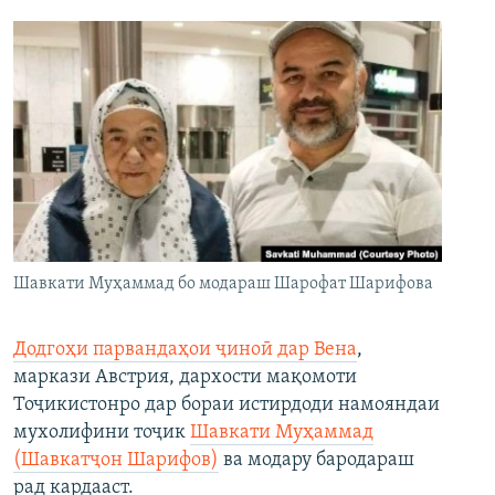
Шавкати Муҳаммад бо модараш Шарофат Шарифова
Додгоҳи парвандаҳои ҷиноӣ дар Вена
,
маркази Австрия, дархости мақомоти
Тоҷикистонро дар бораи истирдоди намояндаи
мухолифини тоҷик
Шавкати Муҳаммад
(Шавкатҷон Шарифов)
ва модару бародараш
рад кардааст.