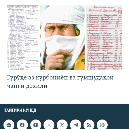
Гурӯҳе аз қурбониён ва гумшудаҳои
ҷанги дохилӣ
ПАЙГИРӢ КУНЕД