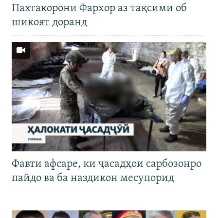
Пахтакорони Фархор аз тақсими об
шикоят доранд
Фавти афсаре, ки ҷасадҳои сарбозонро
пайдо ва ба наздикон месупорид