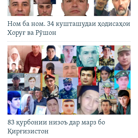
Ном ба ном. 34 кушташудаи ҳодисаҳои
Хоруғ ва Рӯшон
83 қурбонии низоъ дар марз бо
Қирғизистон