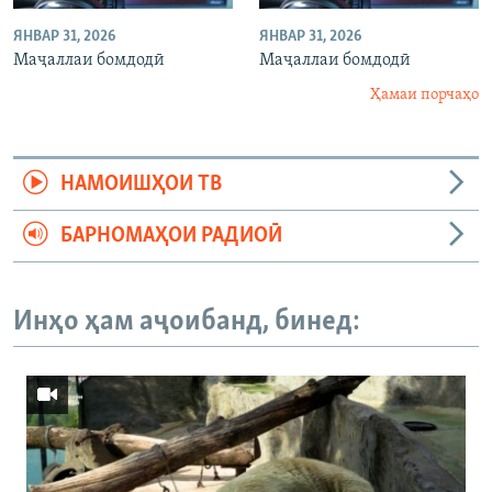
ЯНВАР 31, 2026
ЯНВАР 31, 2026
Маҷаллаи бомдодӣ
Маҷаллаи бомдодӣ
Ҳамаи порчаҳо
НАМОИШҲОИ ТВ
БАРНОМАҲОИ РАДИОӢ
Инҳо ҳам аҷоибанд, бинед: