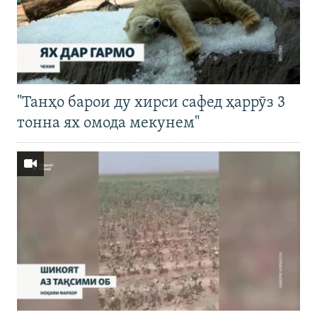
"Танҳо барои ду хирси сафед ҳаррӯз 3
тонна ях омода мекунем"