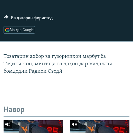
ГУЗОРИШҲОИ РАДИОӢ
Русский
Ба дигарон фиристед
ПАЙГИРӢ КУНЕД
Мо дар Google
Тозатарин ахбор ва гузоришҳои марбут ба
Тоҷикистон, минтақа ва ҷаҳон дар маҷаллаи
Ҳамаи сомонаҳои RFE/RL
бомдодии Радиои Озодӣ
Навор