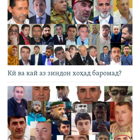
Кӣ ва кай аз зиндон хоҳад баромад?