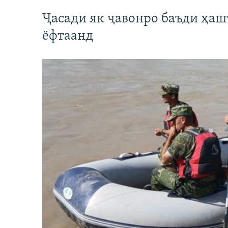
Ҷасади як ҷавонро баъди ҳаш
ёфтаанд