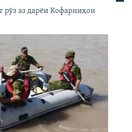
т рӯз аз дарёи Кофарниҳон