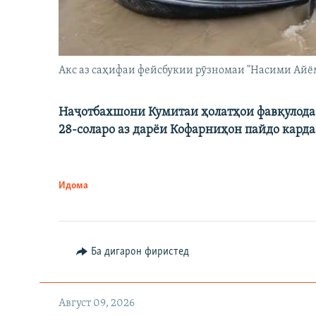
Акс аз саҳифаи фейсбукии рӯзномаи "Насими Айё
Наҷотбахшони Кумитаи ҳолатҳои фавқулода 
28-соларо аз дарёи Кофарниҳон пайдо карда
Идома
Ба дигарон фиристед
Август 09, 2026