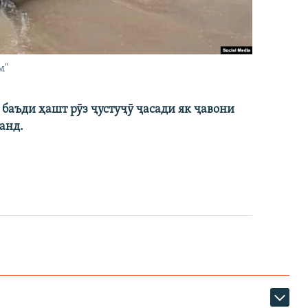
м"
баъди ҳашт рӯз ҷустуҷӯ ҷасади як ҷавони
анд.