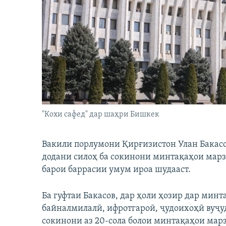
ГУЗОРИШҲОИ РАДИОӢ
"Кохи сафед" дар шаҳри Бишкек
Вакили порлумони Қирғизистон Улан Бакасо
додани силоҳ ба сокинони минтақаҳои мар
барои баррасии умум ироа шудааст.
Ба гуфтаи Бакасов, дар ҳоли ҳозир дар мин
байналмилалӣ, ифротгароӣ, ҷудоихоҳӣ вуҷуд
сокинони аз 20-сола болои минтақаҳои марз