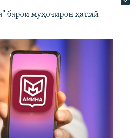
а" барои муҳоҷирон ҳатмӣ