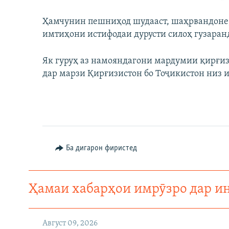
Ҳамчунин пешниҳод шудааст, шаҳрвандоне, 
имтиҳони истифодаи дурусти силоҳ гузаран
Як гуруҳ аз намояндагони мардумии қирғиз
дар марзи Қирғизистон бо Тоҷикистон низ 
Ба дигарон фиристед
Ҳамаи хабарҳои имрӯзро дар и
Август 09, 2026