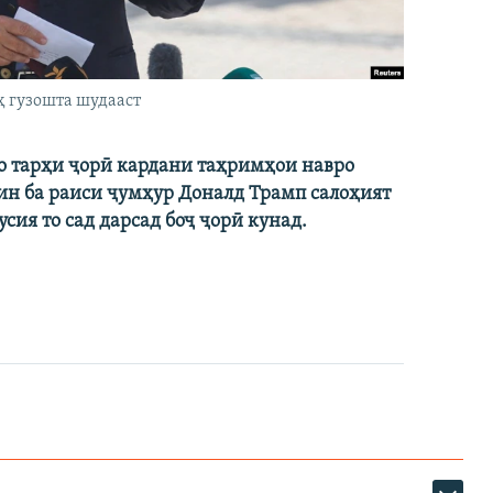
ҳ гузошта шудааст
ро тарҳи ҷорӣ кардани таҳримҳои навро
ин ба раиси ҷумҳур Доналд Трамп салоҳият
сия то сад дарсад боҷ ҷорӣ кунад.