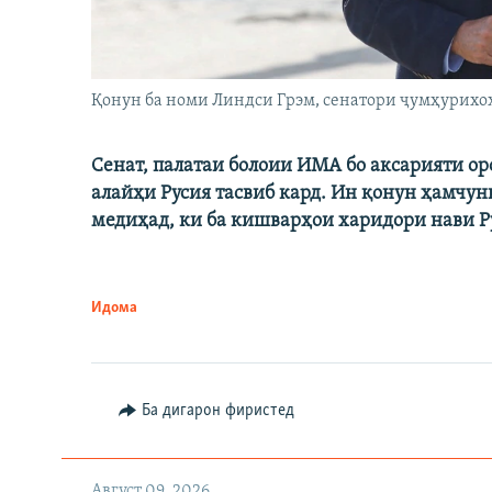
Қонун ба номи Линдси Грэм, сенатори ҷумҳурихо
Сенат, палатаи болоии ИМА бо аксарияти о
алайҳи Русия тасвиб кард. Ин қонун ҳамчун
медиҳад, ки ба кишварҳои харидори нави Ру
Идома
Ба дигарон фиристед
Август 09, 2026