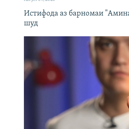
Истифода аз барномаи "Амин
шуд