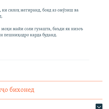
ки силоҳ мегиранд, бояд аз омӯзиш ва
д.
 моҳи майи соли гузашта, баъди як низоъ
ин пешниҳодро карда буданд.
нҷо бихонед