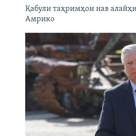
Қабули таҳримҳои нав алайҳи
Амрико