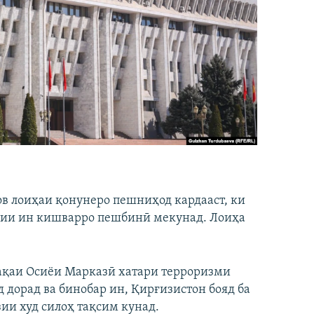
в лоиҳаи қонунеро пешниҳод кардааст, ки
зии ин кишварро пешбинӣ мекунад. Лоиҳа
тақаи Осиёи Марказӣ хатари терроризми
 дорад ва бинобар ин, Қирғизистон бояд ба
ии худ силоҳ тақсим кунад.