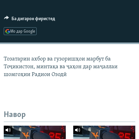
ГУЗОРИШҲОИ РАДИОӢ
Русский
Ба дигарон фиристед
ПАЙГИРӢ КУНЕД
Мо дар Google
Тозатарин ахбор ва гузоришҳои марбут ба
Тоҷикистон, минтақа ва ҷаҳон дар маҷаллаи
Ҳамаи сомонаҳои RFE/RL
шомгоҳии Радиои Озодӣ
Навор