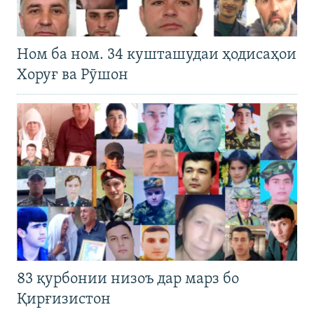
Ном ба ном. 34 кушташудаи ҳодисаҳои
Хоруғ ва Рӯшон
83 қурбонии низоъ дар марз бо
Қирғизистон