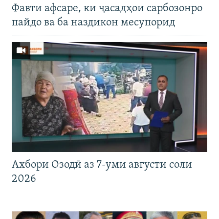
Фавти афсаре, ки ҷасадҳои сарбозонро
пайдо ва ба наздикон месупорид
Ахбори Озодӣ аз 7-уми августи соли
2026