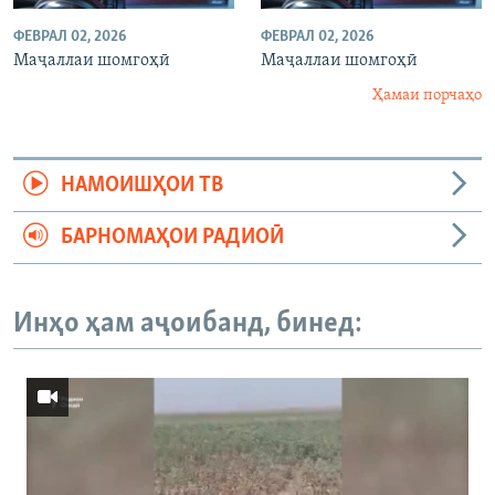
ФЕВРАЛ 02, 2026
ФЕВРАЛ 02, 2026
Маҷаллаи шомгоҳӣ
Маҷаллаи шомгоҳӣ
Ҳамаи порчаҳо
НАМОИШҲОИ ТВ
БАРНОМАҲОИ РАДИОӢ
Инҳо ҳам аҷоибанд, бинед: