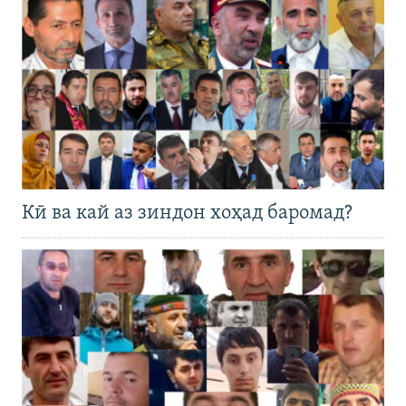
Кӣ ва кай аз зиндон хоҳад баромад?