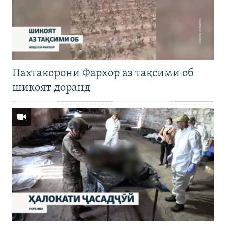
Пахтакорони Фархор аз тақсими об
шикоят доранд