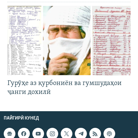
Гурӯҳе аз қурбониён ва гумшудаҳои
ҷанги дохилӣ
ПАЙГИРӢ КУНЕД