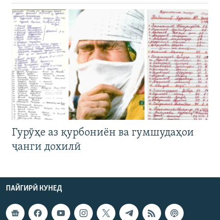
Гурӯҳе аз қурбониён ва гумшудаҳои
ҷанги дохилӣ
ПАЙГИРӢ КУНЕД