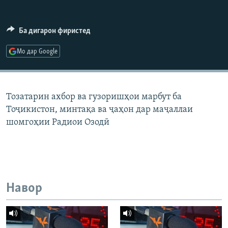
ГУЗОРИШҲОИ РАДИОӢ
Русский
Ба дигарон фиристед
ПАЙГИРӢ КУНЕД
Мо дар Google
Тозатарин ахбор ва гузоришҳои марбут ба
Тоҷикистон, минтақа ва ҷаҳон дар маҷаллаи
Ҳамаи сомонаҳои RFE/RL
шомгоҳии Радиои Озодӣ
Навор