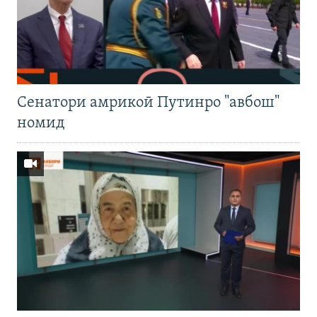
Cенатори амрикоӣ Путинро "авбош"
номид