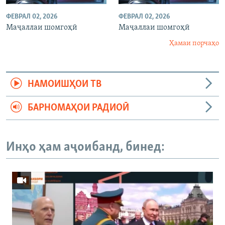
ФЕВРАЛ 02, 2026
ФЕВРАЛ 02, 2026
Маҷаллаи шомгоҳӣ
Маҷаллаи шомгоҳӣ
Ҳамаи порчаҳо
НАМОИШҲОИ ТВ
БАРНОМАҲОИ РАДИОӢ
Инҳо ҳам аҷоибанд, бинед: