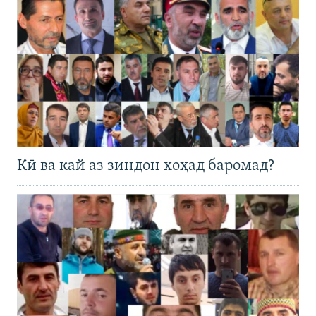
Кӣ ва кай аз зиндон хоҳад баромад?