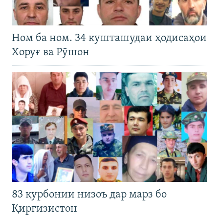
Ном ба ном. 34 кушташудаи ҳодисаҳои
Хоруғ ва Рӯшон
83 қурбонии низоъ дар марз бо
Қирғизистон