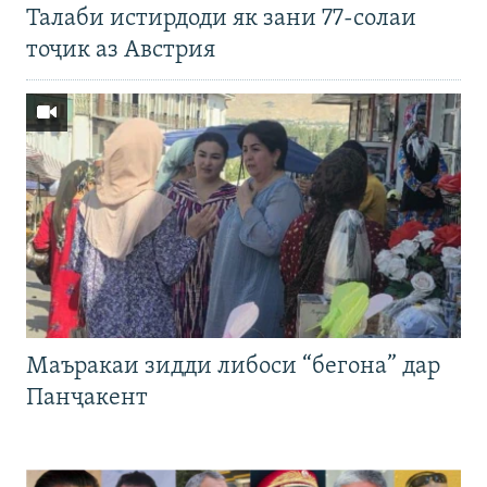
Талаби истирдоди як зани 77-солаи
тоҷик аз Австрия
Маъракаи зидди либоси “бегона” дар
Панҷакент