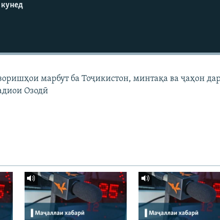
 кунед
узоришҳои марбут ба Тоҷикистон, минтақа ва ҷаҳон да
адиои Озодӣ