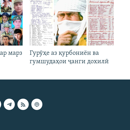
ар марз
Гурӯҳе аз қурбониён ва
гумшудаҳои ҷанги дохилӣ