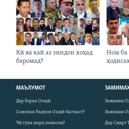
Кӣ ва кай аз зиндон хоҳад
Ном ба
баромад?
ҳодиса
Русский
МАЪЛУМОТ
ЗАМИМА
Дар бораи Озодӣ
Замимаи О
ПАЙГИРӢ КУНЕД
Сомонаи Радиои Озодӣ бастааст?
Замимаи Оз
Чӣ гуна шарҳ нависем?
Дар Смарт 