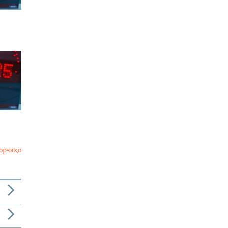
орчаҳо