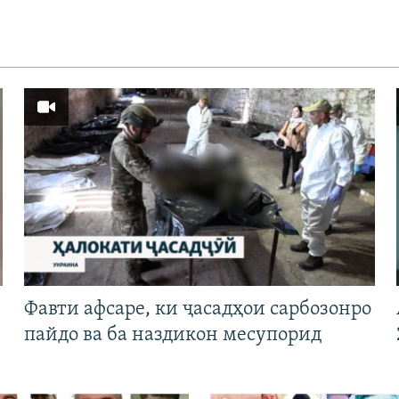
Фавти афсаре, ки ҷасадҳои сарбозонро
пайдо ва ба наздикон месупорид