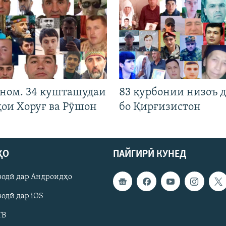
 ном. 34 кушташудаи
83 қурбонии низоъ д
ҳои Хоруғ ва Рӯшон
бо Қирғизистон
ҲО
ПАЙГИРӢ КУНЕД
зодӣ дар Андроидҳо
одӣ дар iOS
ТВ