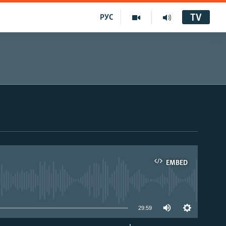
TV
РУС
EMBED
29:59