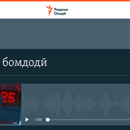
 бомдодӣ
Феълан кор намекунад
0:00