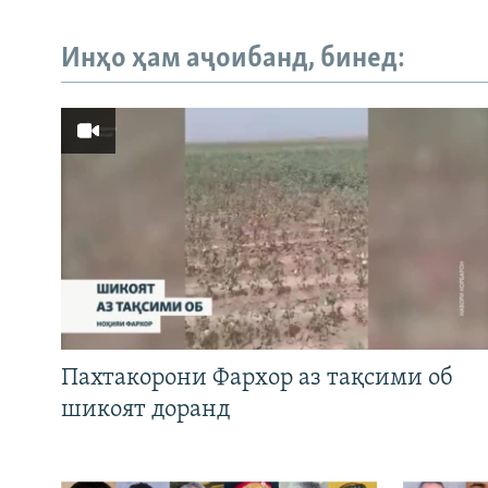
Инҳо ҳам аҷоибанд, бинед:
Пахтакорони Фархор аз тақсими об
шикоят доранд