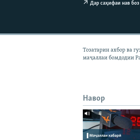
ГУЗОРИШҲОИ РАДИОӢ
Дар саҳифаи нав боз
Тозатарин ахбор ва г
маҷаллаи бомдодии Р
Навор