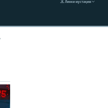
Линки мустақим
EMBED
р