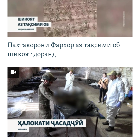
Пахтакорони Фархор аз тақсими об
шикоят доранд