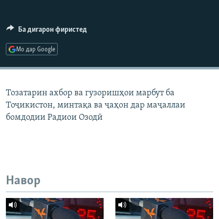
ГУЗОРИШҲОИ РАДИОӢ
Русский
Ба дигарон фиристед
ПАЙГИРӢ КУНЕД
Мо дар Google
Тозатарин ахбор ва гузоришҳои марбут ба
Тоҷикистон, минтақа ва ҷаҳон дар маҷаллаи
Ҳамаи сомонаҳои RFE/RL
бомдодии Радиои Озодӣ
Навор