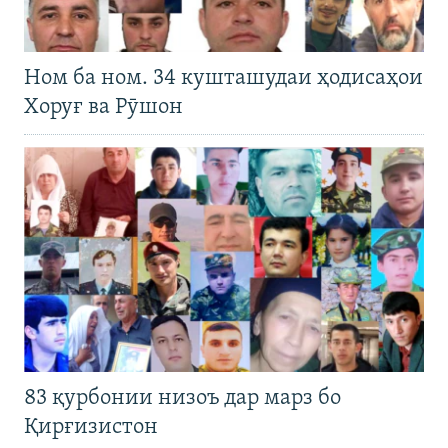
Ном ба ном. 34 кушташудаи ҳодисаҳои
Хоруғ ва Рӯшон
83 қурбонии низоъ дар марз бо
Қирғизистон