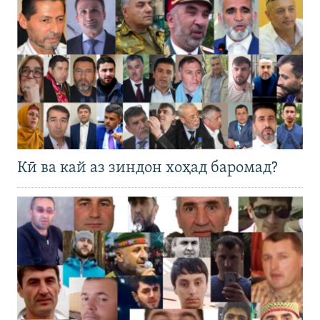
Кӣ ва кай аз зиндон хоҳад баромад?