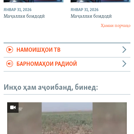
ЯНВАР 31, 2026
ЯНВАР 31, 2026
Маҷаллаи бомдодӣ
Маҷаллаи бомдодӣ
Ҳамаи порчаҳо
НАМОИШҲОИ ТВ
БАРНОМАҲОИ РАДИОӢ
Инҳо ҳам аҷоибанд, бинед: