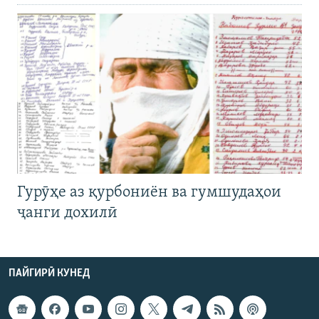
Гурӯҳе аз қурбониён ва гумшудаҳои
ҷанги дохилӣ
ПАЙГИРӢ КУНЕД