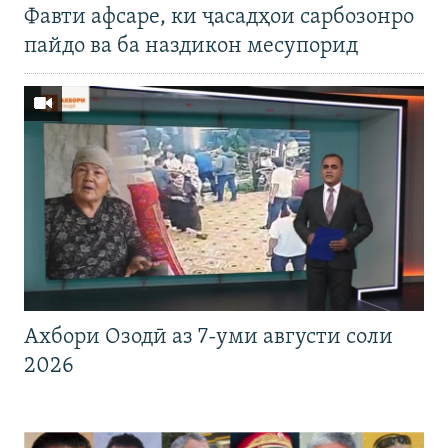
Фавти афсаре, ки ҷасадҳои сарбозонро
пайдо ва ба наздикон месупорид
Ахбори Озодӣ аз 7-уми августи соли
2026