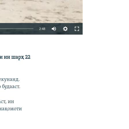
Auto
2:48
240p
EMBED
БА ДИГАРОН ФИРИСТЕД
360p
и ин шарҳ 22
480p
720p
1080p
екунанд.
 будааст.
ст, ин
 мақомоти
480p