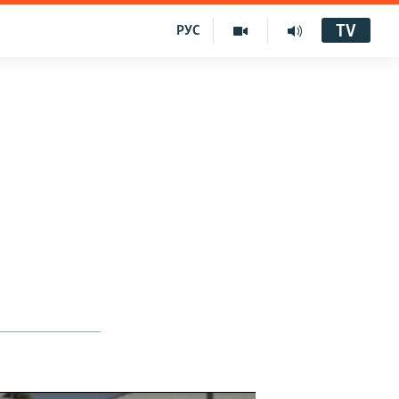
TV
РУС