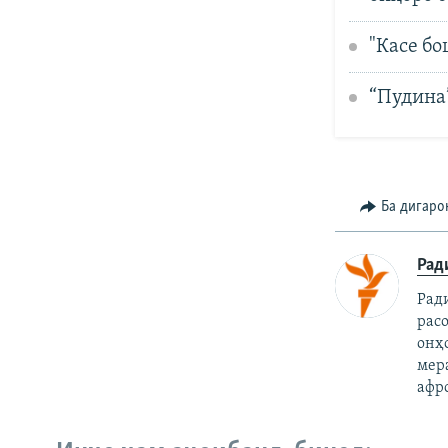
"Касе бо
“Пудина”
Ба дигаро
Рад
Рад
рас
онҳ
мер
афр