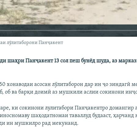
ллаи лӯлитаборони Панҷакент
ди шаҳри Панҷакент 13 сол пеш бунёд шуда, аз марказ
150 хонаводаи асосан лӯлитаборон дар ин ҷо зиндагӣ м
б, об ва барқи доимӣ аз мушкили аслии сокинони инҷо
ре, ки сокинони лулитабори Панҷакентро домангир а
носномаву шаҳодатномаи таваллуд будааст, ҳарчанд
240p
360p
ди ин мушкилро рад мекунанд.
720p
1080p