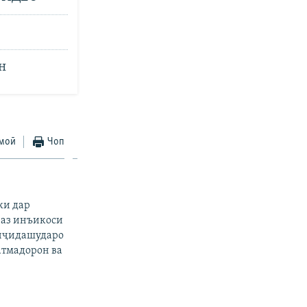
н
имоӣ
Чоп
ки дар
 аз инъикоси
анҷидашударо
атмадорон ва