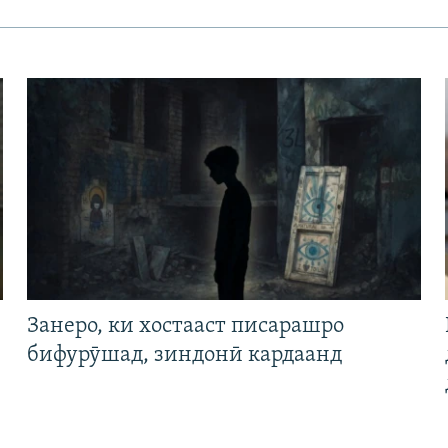
Занеро, ки хостааст писарашро
бифурӯшад, зиндонӣ кардаанд