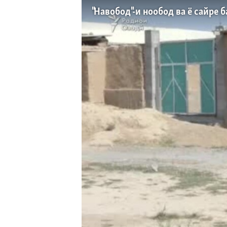
ГУЗОРИШҲОИ РАДИОӢ
"Навобод"-и нообод ва ё сайре