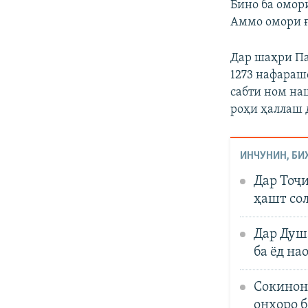
Бино ба омори
Аммо омори ғ
Дар шаҳри Па
1273 нафараш
сабти ном на
роҳи ҳаллаш 
ИНЧУНИН, БИ
Дар Тоҷ
ҳашт со
Дар Душ
ба ёд н
Сокинон
онҳоро б