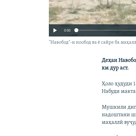
0:00
"Навобод"-и нообод ва ё сайре ба маҳа
Деҳаи Навобо
км дур аст.
Ҳоло ҳудуди 
Набуди макта
Мушкили дига
надоштани ши
Auto
маҳаллӣ вуҷу