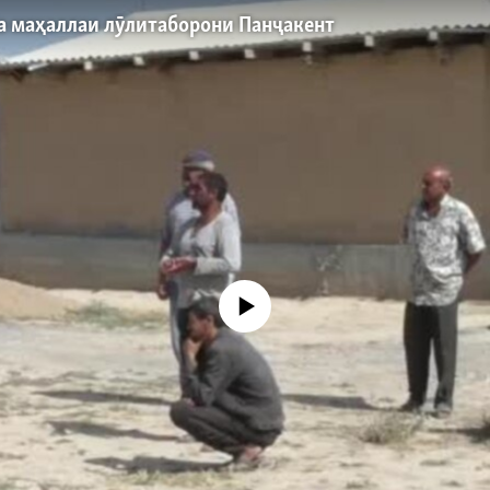
 ба маҳаллаи лӯлитаборони Панҷакент
Феълан кор намекунад