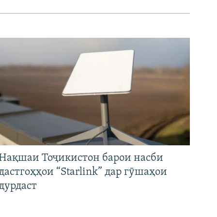
Нақшаи Тоҷикистон барои насби
дастгоҳҳои “Starlink” дар гӯшаҳои
дурдаст