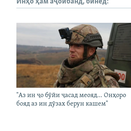
Инҳо ҳам аҷоибанд, бинед:
"Аз ин ҷо бӯйи ҷасад меояд… Онҳоро
бояд аз ин дӯзах берун кашем"