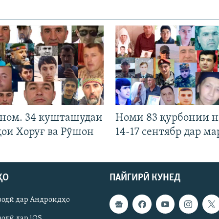
 ном. 34 кушташудаи
Номи 83 қурбонии 
ҳои Хоруғ ва Рӯшон
14-17 сентябр дар ма
ҲО
ПАЙГИРӢ КУНЕД
зодӣ дар Андроидҳо
одӣ дар iOS