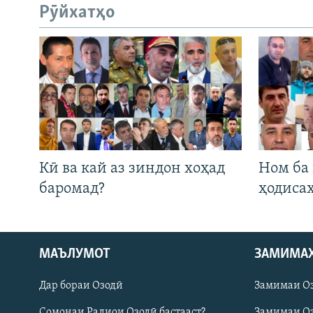
Рӯйхатҳо
Кӣ ва кай аз зиндон хоҳад
Ном ба
баромад?
ҳодиса
Русский
МАЪЛУМОТ
ЗАМИМА
Дар бораи Озодӣ
Замимаи О
ПАЙГИРӢ КУНЕД
Сомонаи Радиои Озодӣ бастааст?
Замимаи Оз