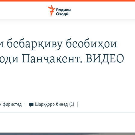
ли бебарқиву беобиҳои
оди Панҷакент. ВИДЕО
н фиристед
Шарҳҳоро бинед
(1)