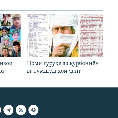
низои
Номи гуруҳе аз қурбониён
рз
ва гумшудаҳои ҷанг