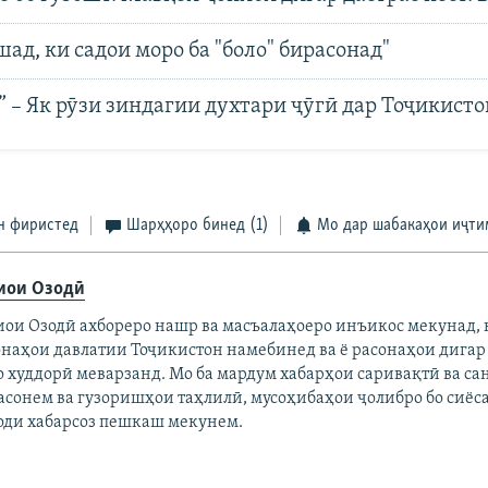
шад, ки садои моро ба "боло" бирасонад"
 – Як рӯзи зиндагии духтари ҷӯгӣ дар Тоҷикисто
н фиристед
Шарҳҳоро бинед
(1)
Мо дар шабакаҳои иҷт
иои Озодӣ
иои Озодӣ ахбореро нашр ва масъалаҳоеро инъикос мекунад, 
онаҳои давлатии Тоҷикистон намебинед ва ё расонаҳои дигар
о худдорӣ меварзанд. Мо ба мардум хабарҳои саривақтӣ ва с
асонем ва гузоришҳои таҳлилӣ, мусоҳибаҳои ҷолибро бо сиёс
оди хабарсоз пешкаш мекунем.