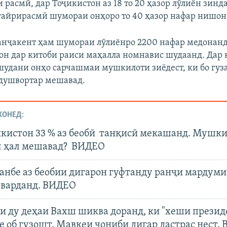
 расмӣ, дар Тоҷикистон аз 18 то 20 ҳазор лӯлиён зинд
айрирасмӣ шумораи онҳоро то 40 ҳазор нафар нишон
нҷакент ҳам шумораи лӯлиёнро 2200 нафар медонанд
он дар китоби раиси маҳалла номнавис шудаанд. Дар
шудани онҳо сарчашмаи мушкилоти зиёдест, ки бо гуз
душвортар мешавад.
ХОНЕД:
икистон 33 % аз беобӣ танқисӣ мекашанд. Мушки
л ҳал мешавад? ВИДЕО
анбе аз беобии дигарон гуфтанду ранҷи мардуми
аоварданд. ВИДЕО
и ду деҳаи Вахш шиква доранд, ки "хеши презид
е об гузошт. Мавқеи ҷониби дигар дастрас нест.