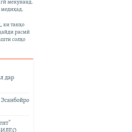
агӣ мекунанд.
 медиҳад.
, ки танҳо
 қайди расмӣ
ашти солҳо
л дар
 Эсанбойро
ент"
 ВИДЕО