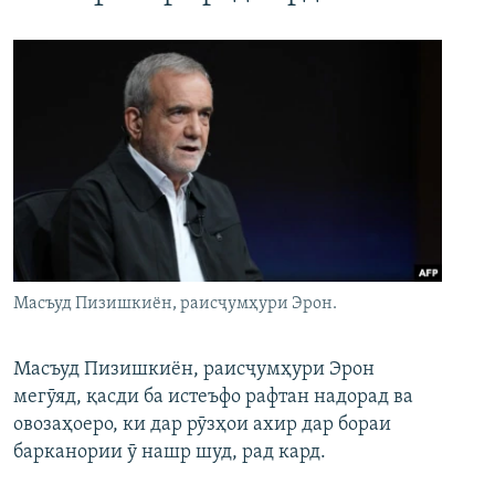
Масъуд Пизишкиён, раисҷумҳури Эрон.
Масъуд Пизишкиён, раисҷумҳури Эрон
мегӯяд, қасди ба истеъфо рафтан надорад ва
овозаҳоеро, ки дар рӯзҳои ахир дар бораи
барканории ӯ нашр шуд, рад кард.