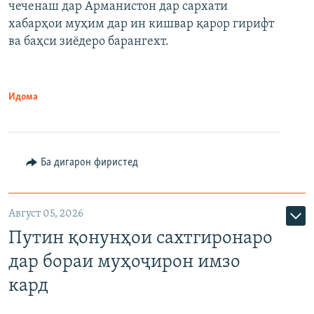
чеченаш дар Арманистон дар сархати
720p
хабарҳои муҳим дар ин кишвар қарор гирифт
720p
1080p
ва баҳси зиёдеро барангехт.
1080p
Идома
Ба дигарон фиристед
Август 05, 2026
Путин қонунҳои сахтгиронаро
дар бораи муҳоҷирон имзо
кард