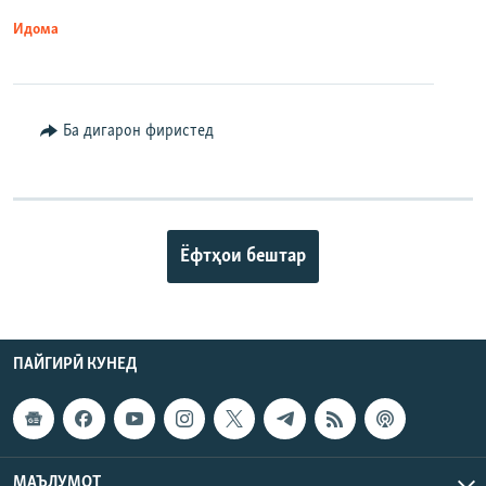
Идома
Ба дигарон фиристед
Ёфтҳои бештар
ПАЙГИРӢ КУНЕД
МАЪЛУМОТ