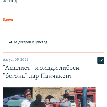
доранд.
Идома
Ба дигарон фиристед
Август 05, 2026
"Амалиёт"-и зидди либоси
“бегона” дар Панҷакент