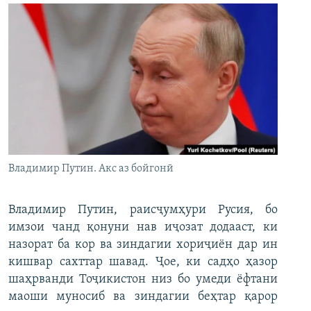
Владимир Путин. Акс аз бойгонӣ
Владимир Путин, раисҷумҳури Русия, бо
имзои чанд қонуни нав иҷозат додааст, ки
назорат ба кор ва зиндагии хориҷиён дар ин
кишвар сахттар шавад. Ҷое, ки садҳо ҳазор
шаҳрванди Тоҷикистон низ бо умеди ёфтани
маоши муносиб ва зиндагии беҳтар қарор