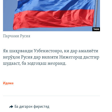
Парчами Русия
Як шаҳрванди Узбекистонро, ки дар амалиёти
нерӯҳои Русия дар вилояти Нижегород дастгир
шудааст, ба зодгоҳаш меоранд.
Идома
Ба дигарон фиристед