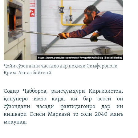
Ҷойи сӯзондани ҷасадҳо дар ноҳияи Симферополи
Қрим. Акс аз бойгонӣ
Содир Ҷабборов, раисҷумҳури Қирғизистон,
қонунеро имзо кард, ки бар асоси он
сӯзондани ҷасади фавтидагонро дар ин
кишвари Осиёи Марказӣ то соли 2040 манъ
мекунад.