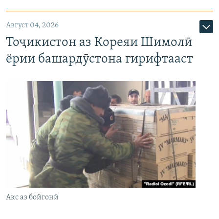
Август 04, 2026
Тоҷикистон аз Кореяи Шимолӣ
ёрии башардӯстона гирифтааст
Акс аз бойгонӣ