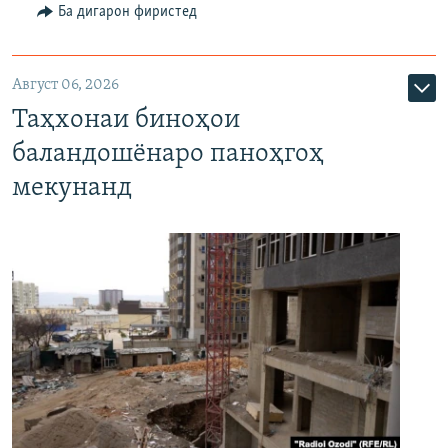
Ба дигарон фиристед
Август 06, 2026
Таҳхонаи биноҳои
баландошёнаро паноҳгоҳ
мекунанд