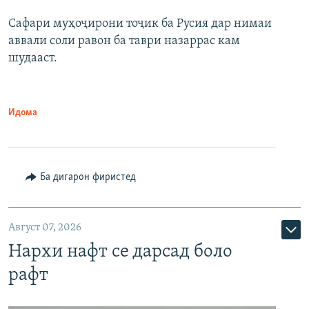
Сафари муҳоҷирони тоҷик ба Русия дар нимаи
аввали соли равон ба таври назаррас кам
шудааст.
Идома
Ба дигарон фиристед
Август 07, 2026
Нархи нафт се дарсад боло
рафт