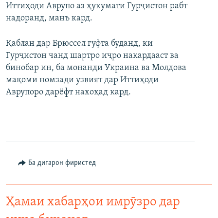
Иттиҳоди Аврупо аз ҳукумати Гурҷистон рабт
надоранд, манъ кард.
Қаблан дар Брюссел гуфта буданд, ки
Гурҷистон чанд шартро иҷро накардааст ва
бинобар ин, ба монанди Украина ва Молдова
мақоми номзади узвият дар Иттиҳоди
Аврупоро дарёфт нахоҳад кард.
Ба дигарон фиристед
Ҳамаи хабарҳои имрӯзро дар