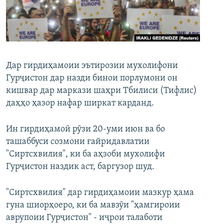
ГУЗОРИШҲОИ РАДИОӢ
Русский
ПАЙГИРӢ КУНЕД
Дар гирдиҳамоии эътирозии мухолифони
Гурҷистон дар назди бинои порлумони он
кишвар дар маркази шаҳри Тбилиси (Тифлис)
даҳҳо ҳазор нафар ширкат карданд.
Ҳамаи сомонаҳои RFE/RL
Ин гирдиҳамоӣ рӯзи 20-уми июн ва бо
ташаббуси созмони ғайридавлатии
"Сиртсхвилия", ки ба аҳзоби мухолифи
Гурҷистон наздик аст, баргузор шуд.
"Сиртсхвилия" дар гирдиҳамоии мазкур ҳама
гуна шиорҳоеро, ки ба мавзӯи "ҳамгироии
аврупоии Гурҷистон" - иҷрои талаботи