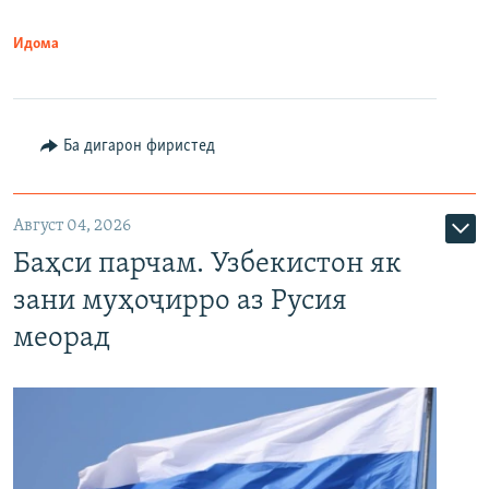
Идома
Ба дигарон фиристед
Август 04, 2026
Баҳси парчам. Узбекистон як
зани муҳоҷирро аз Русия
меорад