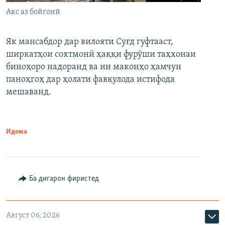
Акс аз бойгонӣ
Як мансабдор дар вилояти Суғд гуфтааст,
ширкатҳои сохтмонӣ ҳаққи фурӯши таҳхонаи
биноҳоро надоранд ва ин маконҳо ҳамчун
паноҳгоҳ дар ҳолати фавқулода истифода
мешаванд.
Идома
Ба дигарон фиристед
Август 06, 2026