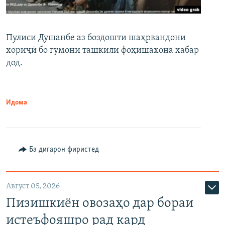
Пулиси Душанбе аз боздошти шаҳрвандони
хориҷӣ бо гумони ташкили фоҳишахона хабар
дод.
Идома
Ба дигарон фиристед
Август 05, 2026
Пизишкиён овозаҳо дар бораи
истеъфояшро рад кард