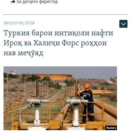
Ба дигарон фиристед
Август 06, 2026
Туркия барои интиқоли нафти
Ироқ ва Халиҷи Форс роҳҳои
нав меҷӯяд