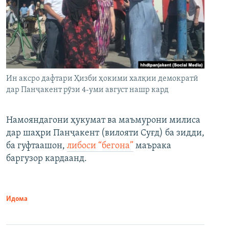
Ин аксро дафтари Ҳизби ҳокими халқии демократӣ
дар Панҷакент рӯзи 4-уми август нашр кард
Намояндагони ҳукумат ва маъмурони милиса
дар шаҳри Панҷакент (вилояти Суғд) ба зидди,
ба гуфтаашон,
либоси “бегона”
маърака
баргузор кардаанд.
Идома