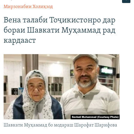
Мирзонабии Холиқзод
Вена талаби Тоҷикистонро дар
бораи Шавкати Муҳаммад рад
кардааст
Шавкати Муҳаммад бо модараш Шарофат Шарифова