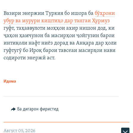
Вазири энержии Туркия бо ишора ба
бӯҳрони
убур ва мурури киштиҳо дар тангаи Ҳурмуз
гуфт, таҳаввулоти моҳҳои ахир нишон дод, ки
ҷаҳон ҳамчунон ба масирҳои ҷойгузин барои
интиқоли нафт ниёз дорад ва Анқара дар ҳоли
гуфтугӯ бо Ироқ барои тавсеаи масирҳои нави
содироти энержӣ аст.
Идома
Ба дигарон фиристед
Август 05, 2026