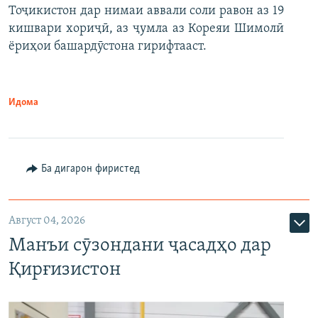
Тоҷикистон дар нимаи аввали соли равон аз 19
кишвари хориҷӣ, аз ҷумла аз Кореяи Шимолӣ
ёриҳои башардӯстона гирифтааст.
Идома
Ба дигарон фиристед
Август 04, 2026
Манъи сӯзондани ҷасадҳо дар
Қирғизистон