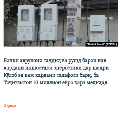
Бонки аврупоии таҷдид ва рушд барои нав
кардани иншоотҳои энергетикӣ дар шаҳри
Кӯлоб ва кам кардани талафоти барқ, ба
Тоҷикистон 10 миллион евро қарз медиҳад.
Идома