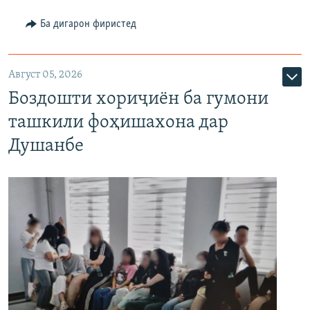
Ба дигарон фиристед
Август 05, 2026
Боздошти хориҷиён ба гумони
ташкили фоҳишахона дар
Душанбе