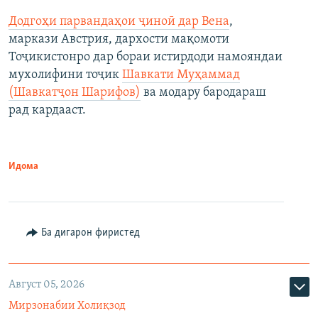
Додгоҳи парвандаҳои ҷиноӣ дар Вена
,
маркази Австрия, дархости мақомоти
Тоҷикистонро дар бораи истирдоди намояндаи
мухолифини тоҷик
Шавкати Муҳаммад
(Шавкатҷон Шарифов)
ва модару бародараш
рад кардааст.
Идома
Ба дигарон фиристед
Август 05, 2026
Мирзонабии Холиқзод