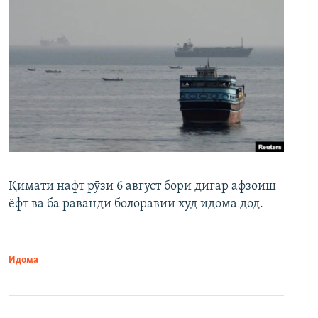
Қимати нафт рӯзи 6 август бори дигар афзоиш
ёфт ва ба раванди болоравии худ идома дод.
Идома