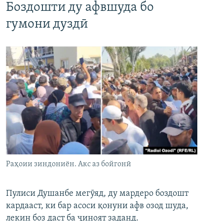
Боздошти ду афвшуда бо
гумони дуздӣ
Раҳоии зиндониён. Акс аз бойгонӣ
Пулиси Душанбе мегӯяд, ду мардеро боздошт
кардааст, ки бар асоси қонуни афв озод шуда,
лекин боз даст ба ҷиноят заданд.