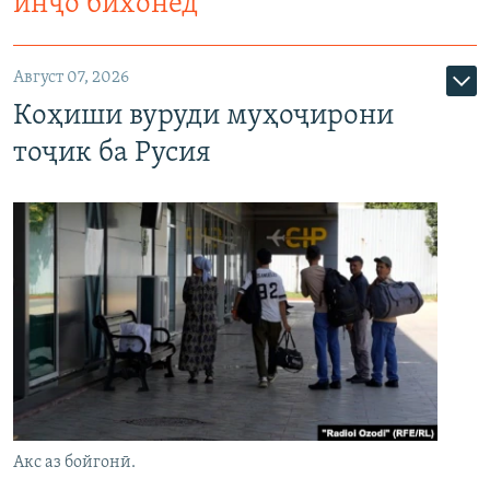
инҷо бихонед
Август 07, 2026
Коҳиши вуруди муҳоҷирони
тоҷик ба Русия
Акс аз бойгонӣ.