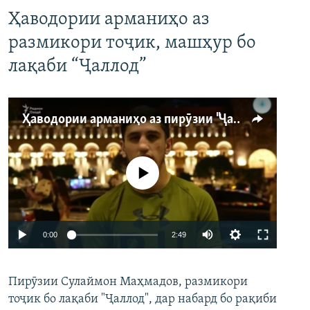
Ҳаводории арманиҳо аз
размикори тоҷик, машҳур бо
лақаби “Ҷаллод”
Ҳаводории арманиҳо аз пирӯзии "Ҷаллод"-и тоҷик
Феълан кор намекунад
Auto
0:00
2:49
240p
Пирӯзии Сулаймон Маҳмадов, размикори
360p
тоҷик бо лақаби "Ҷаллод", дар набард бо рақиби
480p
Auto
240p
360p
480p