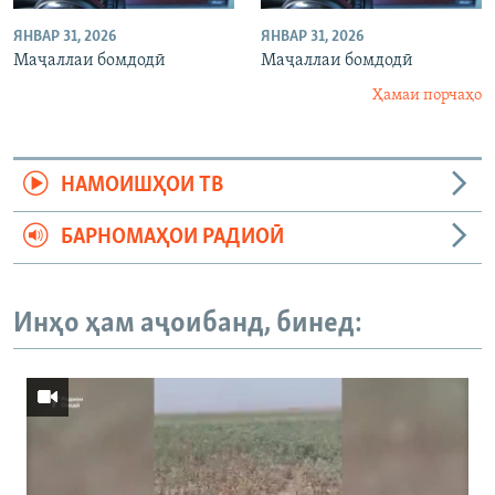
ЯНВАР 31, 2026
ЯНВАР 31, 2026
Маҷаллаи бомдодӣ
Маҷаллаи бомдодӣ
Ҳамаи порчаҳо
НАМОИШҲОИ ТВ
БАРНОМАҲОИ РАДИОӢ
Инҳо ҳам аҷоибанд, бинед: