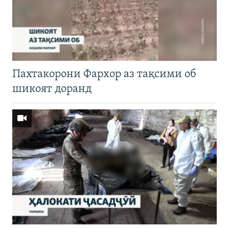
Пахтакорони Фархор аз тақсими об
шикоят доранд