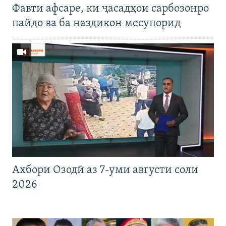
Фавти афсаре, ки ҷасадҳои сарбозонро
пайдо ва ба наздикон месупорид
Ахбори Озодӣ аз 7-уми августи соли
2026