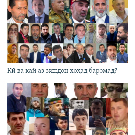
Кӣ ва кай аз зиндон хоҳад баромад?