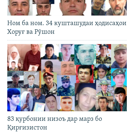
Ном ба ном. 34 кушташудаи ҳодисаҳои
Хоруғ ва Рӯшон
83 қурбонии низоъ дар марз бо
Қирғизистон