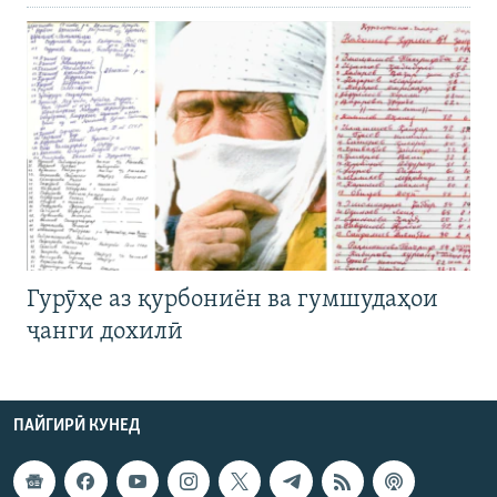
Гурӯҳе аз қурбониён ва гумшудаҳои
ҷанги дохилӣ
ПАЙГИРӢ КУНЕД