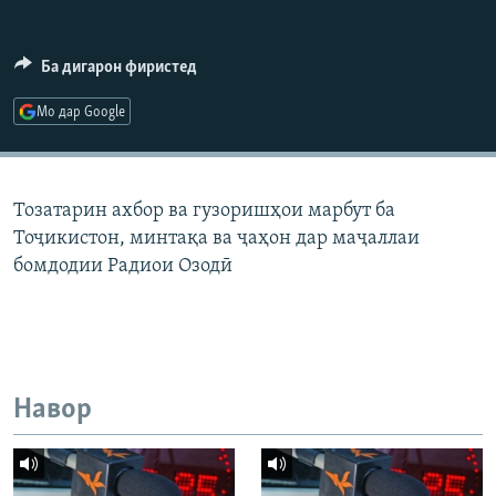
ГУЗОРИШҲОИ РАДИОӢ
Русский
Ба дигарон фиристед
ПАЙГИРӢ КУНЕД
Мо дар Google
Тозатарин ахбор ва гузоришҳои марбут ба
Тоҷикистон, минтақа ва ҷаҳон дар маҷаллаи
Ҳамаи сомонаҳои RFE/RL
бомдодии Радиои Озодӣ
Навор