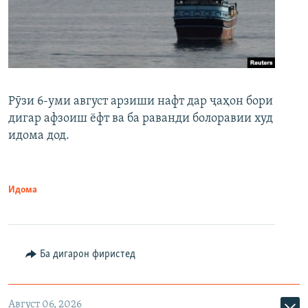
Рӯзи 6-уми август арзиши нафт дар ҷаҳон бори
дигар афзоиш ёфт ва ба раванди болоравии худ
идома дод.
Идома
Ба дигарон фиристед
Август 06, 2026