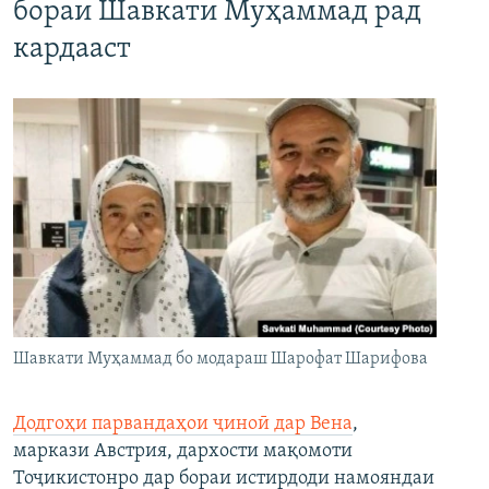
бораи Шавкати Муҳаммад рад
кардааст
Шавкати Муҳаммад бо модараш Шарофат Шарифова
Додгоҳи парвандаҳои ҷиноӣ дар Вена
,
маркази Австрия, дархости мақомоти
Тоҷикистонро дар бораи истирдоди намояндаи