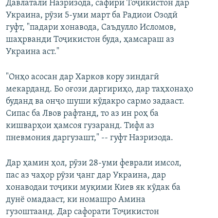
Давлаталӣ Назризода, сафири Тоҷикистон дар
Украина, рӯзи 5-уми март ба Радиои Озодӣ
гуфт, "падари хонавода, Саъдулло Исломов,
шаҳрванди Тоҷикистон буда, ҳамсараш аз
Украина аст."
"Онҳо асосан дар Харков кору зиндагӣ
мекарданд. Бо оғози даргириҳо, дар таҳхонаҳо
буданд ва онҷо шуши кӯдакро сармо задааст.
Сипас ба Лвов рафтанд, то аз ин роҳ ба
кишварҳои ҳамсоя гузаранд. Тифл аз
пневмония даргузашт," -- гуфт Назризода.
Дар ҳамин ҳол, рӯзи 28-уми феврали имсол,
пас аз чаҳор рӯзи ҷанг дар Украина, дар
хонаводаи тоҷики муқими Киев як кӯдак ба
дунё омадааст, ки номашро Амина
гузоштаанд. Дар сафорати Тоҷикистон