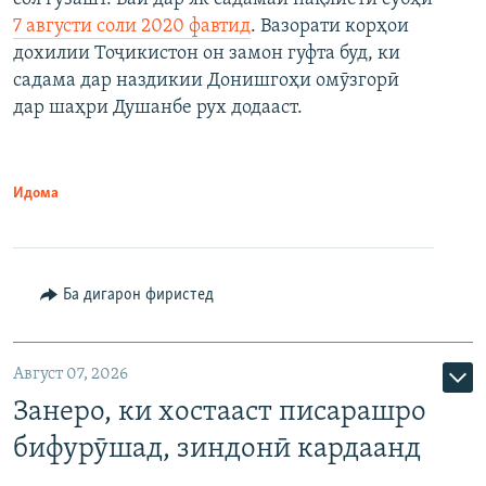
7 августи соли 2020 фавтид
. Вазорати корҳои
дохилии Тоҷикистон он замон гуфта буд, ки
садама дар наздикии Донишгоҳи омӯзгорӣ
дар шаҳри Душанбе рух додааст.
Идома
Ба дигарон фиристед
Август 07, 2026
Занеро, ки хостааст писарашро
бифурӯшад, зиндонӣ кардаанд