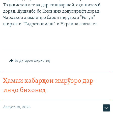
Тоҷикистон аст ва дар кишвар пойгоҳи низомӣ
дорад. Душанбе бо Киев низ додугирифт дорад.
Чархаҳои аввалинро барои нерӯгоҳи "Роғун"
ширкати "Гидротяжмаш"-и Украина сохтааст.
Ба дигарон фиристед
Ҳамаи хабарҳои имрӯзро дар
инҷо бихонед
Август 08, 2026