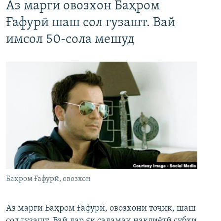
Аз марги овозхон Баҳром
Ғафурӣ шаш сол гузашт. Вай
имсол 50-сола мешуд
Баҳром Ғафурӣ, овозхон
Аз марги Баҳром Ғафурӣ, овозхони тоҷик, шаш
сол гузашт. Вай дар як садамаи нақлиётӣ субҳи