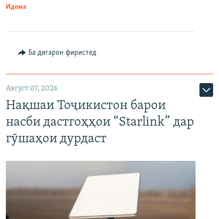
Идома
Ба дигарон фиристед
Август 07, 2026
Нақшаи Тоҷикистон барои
насби дастгоҳҳои “Starlink” дар
гӯшаҳои дурдаст