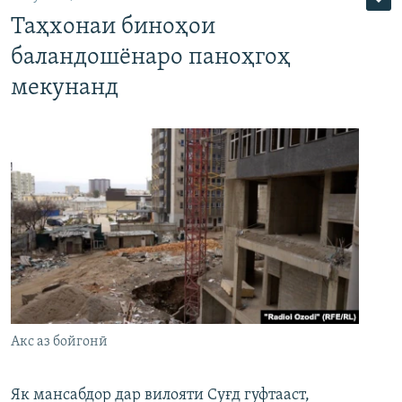
Таҳхонаи биноҳои
баландошёнаро паноҳгоҳ
мекунанд
Акс аз бойгонӣ
Як мансабдор дар вилояти Суғд гуфтааст,