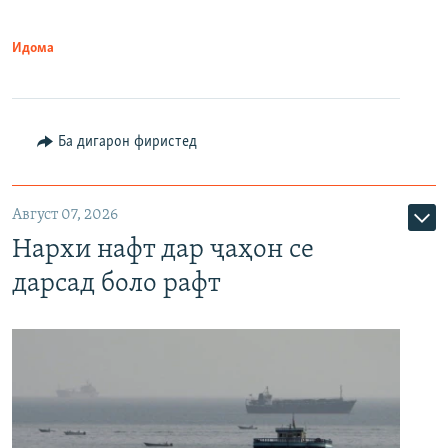
Идома
Ба дигарон фиристед
Август 07, 2026
Нархи нафт дар ҷаҳон се
дарсад боло рафт