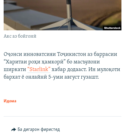
Акс аз бойгонӣ
Оҷонси инноватсияи Тоҷикистон аз баррасии
“Харитаи роҳи ҳамкорӣ” бо масъулони
ширкати
“Starlink”
хабар додааст. Ин мулоқоти
бархат ё онлайнӣ 5-уми август гузашт.
Идома
Ба дигарон фиристед