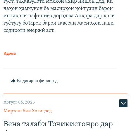
гуфт, таҳаввулоти моҳҳои ахир нишон дод, ки
ҷаҳон ҳамчунон ба масирҳои ҷойгузин барои
интиқоли нафт ниёз дорад ва Анқара дар ҳоли
гуфтугӯ бо Ироқ барои тавсеаи масирҳои нави
содироти энержӣ аст.
Идома
Ба дигарон фиристед
Август 05, 2026
Мирзонабии Холиқзод
Вена талаби Тоҷикистонро дар