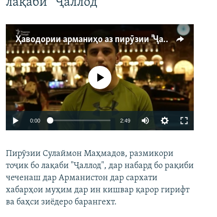
лақаби “Ҷаллод”
Ҳаводории арманиҳо аз пирӯзии "Ҷаллод"-и тоҷик
Феълан кор намекунад
Auto
0:00
2:49
240p
Пирӯзии Сулаймон Маҳмадов, размикори
360p
тоҷик бо лақаби "Ҷаллод", дар набард бо рақиби
480p
Auto
240p
360p
480p
чеченаш дар Арманистон дар сархати
720p
хабарҳои муҳим дар ин кишвар қарор гирифт
720p
1080p
ва баҳси зиёдеро барангехт.
1080p