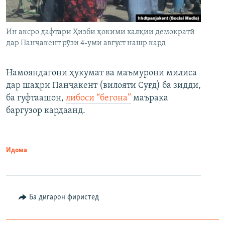
Ин аксро дафтари Ҳизби ҳокими халқии демократӣ
дар Панҷакент рӯзи 4-уми август нашр кард
Намояндагони ҳукумат ва маъмурони милиса
дар шаҳри Панҷакент (вилояти Суғд) ба зидди,
ба гуфтаашон,
либоси “бегона”
маърака
баргузор кардаанд.
Идома
Ба дигарон фиристед