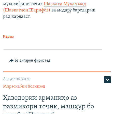
мухолифини тоҷик
Шавкати Муҳаммад
(Шавкатҷон Шарифов)
ва модару бародараш
рад кардааст.
Идома
Ба дигарон фиристед
Август 05, 2026
Мирзонабии Холиқзод
Ҳаводории арманиҳо аз
размикори тоҷик, машҳур бо