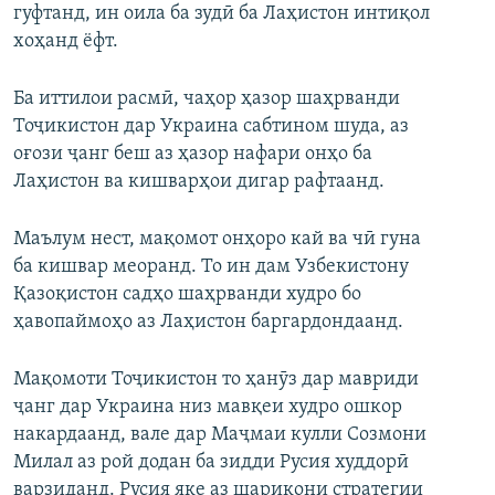
гуфтанд, ин оила ба зудӣ ба Лаҳистон интиқол
хоҳанд ёфт.
Ба иттилои расмӣ, чаҳор ҳазор шаҳрванди
Тоҷикистон дар Украина сабтином шуда, аз
оғози ҷанг беш аз ҳазор нафари онҳо ба
Лаҳистон ва кишварҳои дигар рафтаанд.
Маълум нест, мақомот онҳоро кай ва чӣ гуна
ба кишвар меоранд. То ин дам Узбекистону
Қазоқистон садҳо шаҳрванди худро бо
ҳавопаймоҳо аз Лаҳистон баргардондаанд.
Мақомоти Тоҷикистон то ҳанӯз дар мавриди
ҷанг дар Украина низ мавқеи худро ошкор
накардаанд, вале дар Маҷмаи кулли Созмони
Милал аз рой додан ба зидди Русия худдорӣ
варзиданд. Русия яке аз шарикони стратегии