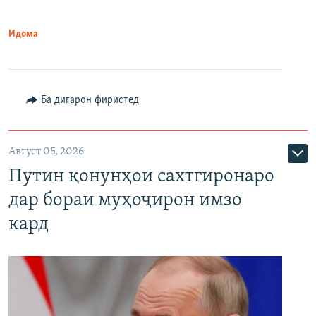
Идома
Ба дигарон фиристед
Август 05, 2026
Путин қонунҳои сахтгиронаро
дар бораи муҳоҷирон имзо
кард