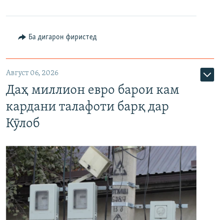
Ба дигарон фиристед
Август 06, 2026
Даҳ миллион евро барои кам
кардани талафоти барқ дар
Кӯлоб