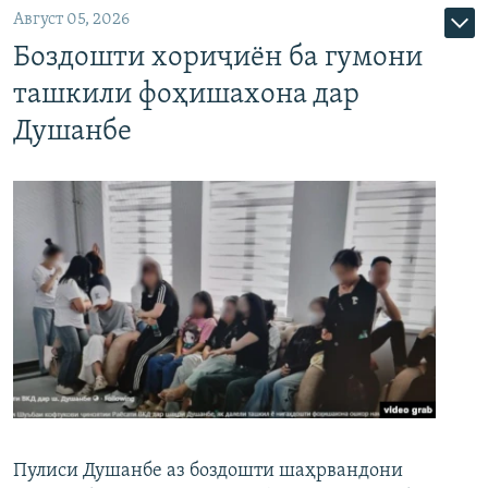
Август 05, 2026
Боздошти хориҷиён ба гумони
ташкили фоҳишахона дар
Душанбе
Пулиси Душанбе аз боздошти шаҳрвандони