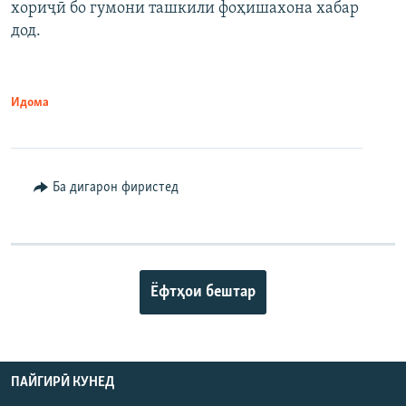
хориҷӣ бо гумони ташкили фоҳишахона хабар
дод.
Идома
Ба дигарон фиристед
Ёфтҳои бештар
ПАЙГИРӢ КУНЕД