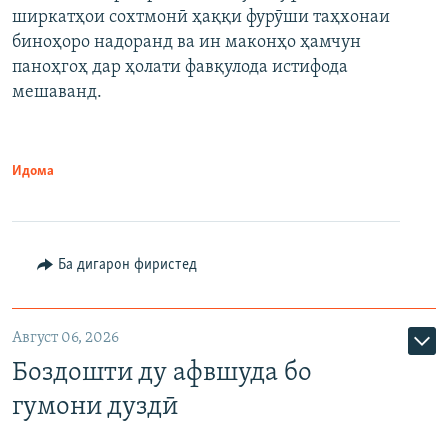
ширкатҳои сохтмонӣ ҳаққи фурӯши таҳхонаи
биноҳоро надоранд ва ин маконҳо ҳамчун
паноҳгоҳ дар ҳолати фавқулода истифода
мешаванд.
Идома
Ба дигарон фиристед
Август 06, 2026
Боздошти ду афвшуда бо
гумони дуздӣ