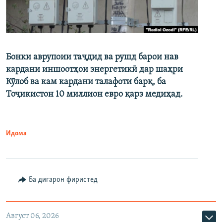
Бонки аврупоии таҷдид ва рушд барои нав
кардани иншоотҳои энергетикӣ дар шаҳри
Кӯлоб ва кам кардани талафоти барқ, ба
Тоҷикистон 10 миллион евро қарз медиҳад.
Идома
Ба дигарон фиристед
Август 06, 2026