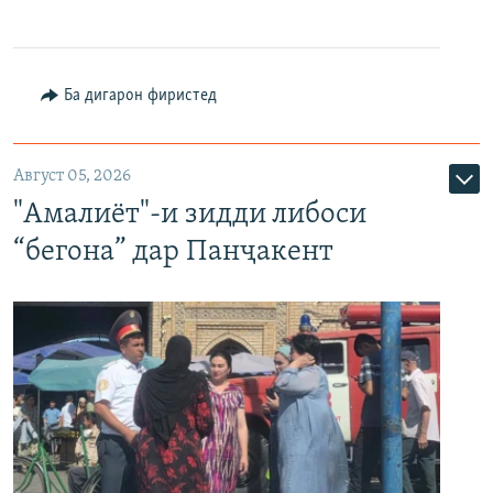
Ба дигарон фиристед
Август 05, 2026
"Амалиёт"-и зидди либоси
“бегона” дар Панҷакент