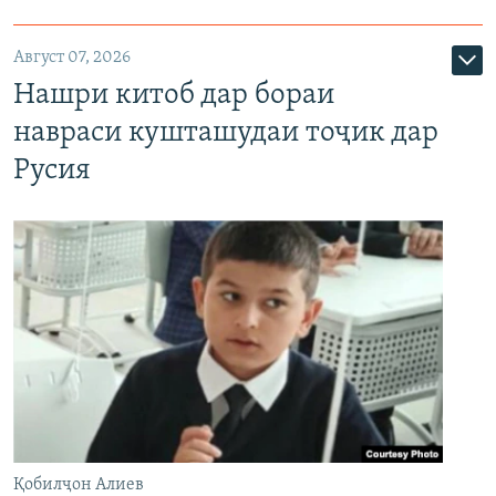
Август 07, 2026
Нашри китоб дар бораи
навраси кушташудаи тоҷик дар
Русия
Қобилҷон Алиев