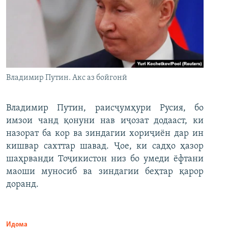
Владимир Путин. Акс аз бойгонӣ
Владимир Путин, раисҷумҳури Русия, бо
имзои чанд қонуни нав иҷозат додааст, ки
назорат ба кор ва зиндагии хориҷиён дар ин
кишвар сахттар шавад. Ҷое, ки садҳо ҳазор
шаҳрванди Тоҷикистон низ бо умеди ёфтани
маоши муносиб ва зиндагии беҳтар қарор
доранд.
Идома