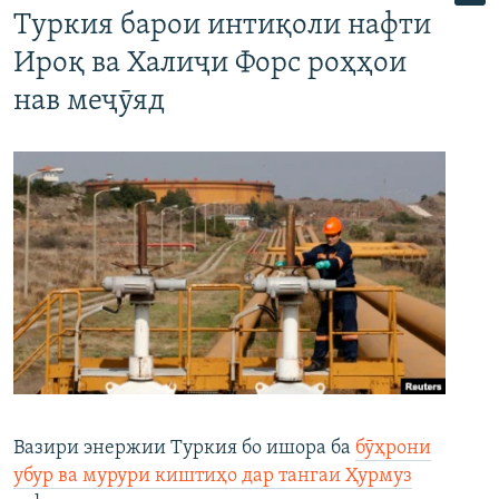
Туркия барои интиқоли нафти
Ироқ ва Халиҷи Форс роҳҳои
нав меҷӯяд
Вазири энержии Туркия бо ишора ба
бӯҳрони
убур ва мурури киштиҳо дар тангаи Ҳурмуз