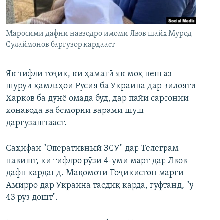
ГУЗОРИШҲОИ РАДИОӢ
Русский
Маросими дафни навзодро имоми Лвов шайх Мурод
ПАЙГИРӢ КУНЕД
Сулаймонов баргузор кардааст
Як тифли тоҷик, ки ҳамагӣ як моҳ пеш аз
шурӯи ҳамлаҳои Русия ба Украина дар вилояти
Харков ба дунё омада буд, дар пайи сарсонии
Ҳамаи сомонаҳои RFE/RL
хонавода ва бемории варами шуш
даргузаштааст.
Саҳифаи "Оперативный ЗСУ" дар Телеграм
навишт, ки тифлро рӯзи 4-уми март дар Лвов
дафн карданд. Мақомоти Тоҷикистон марги
Амирро дар Украина тасдиқ карда, гуфтанд, "ӯ
43 рӯз дошт".