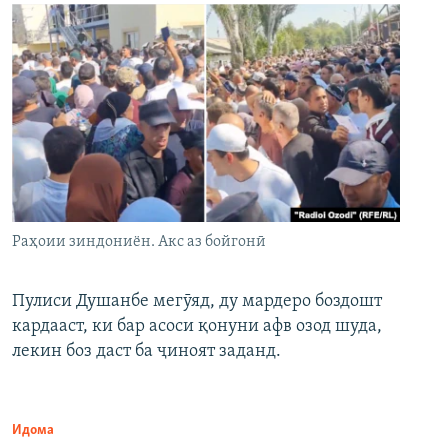
Раҳоии зиндониён. Акс аз бойгонӣ
Пулиси Душанбе мегӯяд, ду мардеро боздошт
кардааст, ки бар асоси қонуни афв озод шуда,
лекин боз даст ба ҷиноят заданд.
Идома