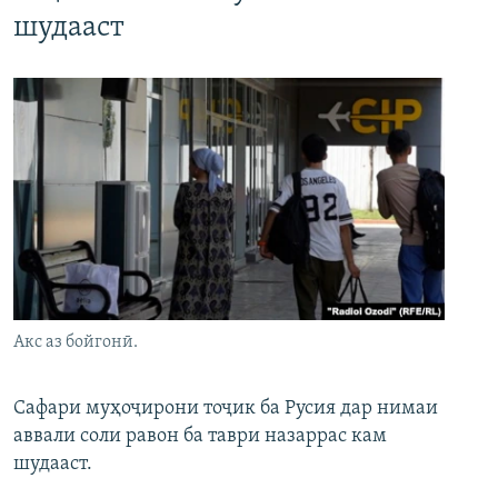
шудааст
Акс аз бойгонӣ.
Сафари муҳоҷирони тоҷик ба Русия дар нимаи
аввали соли равон ба таври назаррас кам
шудааст.