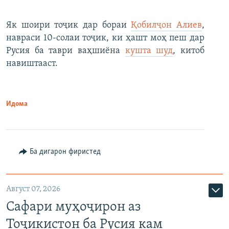
Як шоири тоҷик дар бораи
Қобилҷон Алиев
,
навраси 10-солаи тоҷик, ки ҳашт моҳ пеш дар
Русия ба таври ваҳшиёна
кушта шуд
, китоб
навиштааст.
Идома
Ба дигарон фиристед
Август 07, 2026
Сафари муҳоҷирон аз
Тоҷикистон ба Русия кам