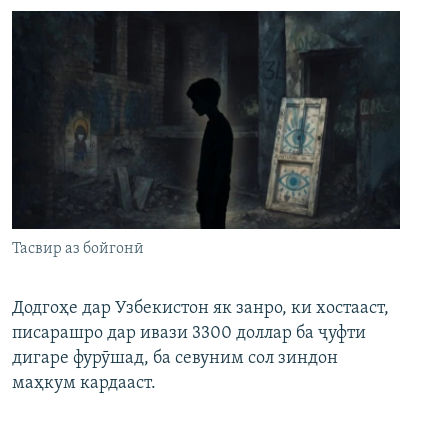
Тасвир аз бойгонӣ
Додгоҳе дар Узбекистон як занро, ки хостааст,
писарашро дар ивази 3300 доллар ба ҷуфти
дигаре фурӯшад, ба севуним сол зиндон
маҳкум кардааст.