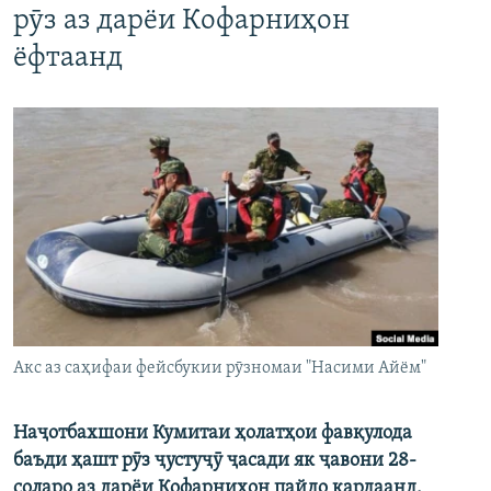
рӯз аз дарёи Кофарниҳон
ёфтаанд
Акс аз саҳифаи фейсбукии рӯзномаи "Насими Айём"
Наҷотбахшони Кумитаи ҳолатҳои фавқулода
баъди ҳашт рӯз ҷустуҷӯ ҷасади як ҷавони 28-
соларо аз дарёи Кофарниҳон пайдо кардаанд.