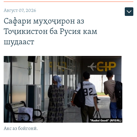
Август 07, 2026
Сафари муҳоҷирон аз
Тоҷикистон ба Русия кам
шудааст
Акс аз бойгонӣ.