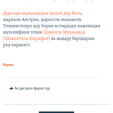
Додгоҳи парвандаҳои ҷиноӣ дар Вена
,
маркази Австрия, дархости мақомоти
Тоҷикистонро дар бораи истирдоди намояндаи
мухолифини тоҷик
Шавкати Муҳаммад
(Шавкатҷон Шарифов)
ва модару бародараш
рад кардааст.
Идома
Ба дигарон фиристед