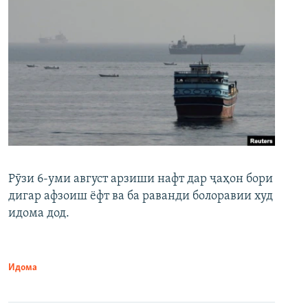
Рӯзи 6-уми август арзиши нафт дар ҷаҳон бори
дигар афзоиш ёфт ва ба раванди болоравии худ
идома дод.
Идома