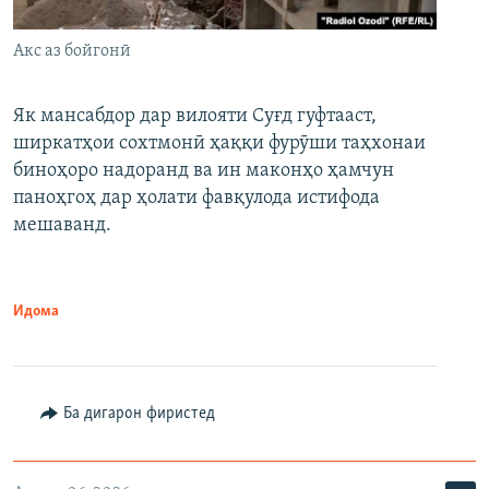
Акс аз бойгонӣ
Як мансабдор дар вилояти Суғд гуфтааст,
ширкатҳои сохтмонӣ ҳаққи фурӯши таҳхонаи
биноҳоро надоранд ва ин маконҳо ҳамчун
паноҳгоҳ дар ҳолати фавқулода истифода
мешаванд.
Идома
Ба дигарон фиристед