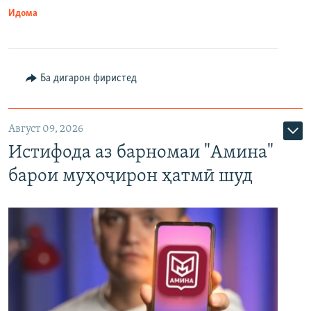
Идома
Ба дигарон фиристед
Август 09, 2026
Истифода аз барномаи "Амина"
барои муҳоҷирон ҳатмӣ шуд