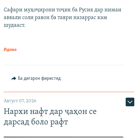
Сафари муҳоҷирони тоҷик ба Русия дар нимаи
аввали соли равон ба таври назаррас кам
шудааст.
Идома
Ба дигарон фиристед
Август 07, 2026
Нархи нафт дар ҷаҳон се
дарсад боло рафт