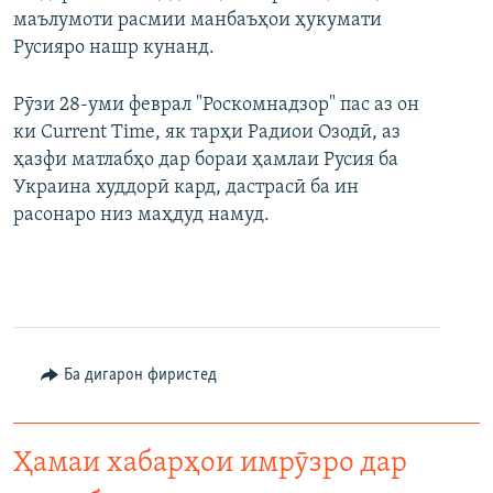
маълумоти расмии манбаъҳои ҳукумати
Русияро нашр кунанд.
Рӯзи 28-уми феврал "Роскомнадзор" пас аз он
ки Current Time, як тарҳи Радиои Озодӣ, аз
ҳазфи матлабҳо дар бораи ҳамлаи Русия ба
Украина худдорӣ кард, дастрасӣ ба ин
расонаро низ маҳдуд намуд.
Ба дигарон фиристед
Ҳамаи хабарҳои имрӯзро дар