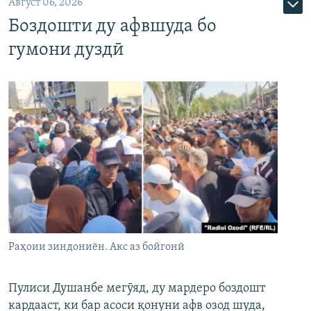
Август 06, 2026
Боздошти ду афвшуда бо
гумони дуздӣ
Раҳоии зиндониён. Акс аз бойгонӣ
Пулиси Душанбе мегӯяд, ду мардеро боздошт
кардааст, ки бар асоси қонуни афв озод шуда,