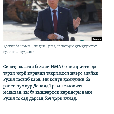
Қонун ба номи Линдси Грэм, сенатори ҷумҳурихоҳ
гузошта шудааст
Сенат, палатаи болоии ИМА бо аксарияти оро
тарҳи ҷорӣ кардани таҳримҳои навро алайҳи
Русия тасвиб кард. Ин қонун ҳамчунин ба
раиси ҷумҳур Доналд Трамп салоҳият
медиҳад, ки ба кишварҳои харидори нави
Русия то сад дарсад боҷ ҷорӣ кунад.