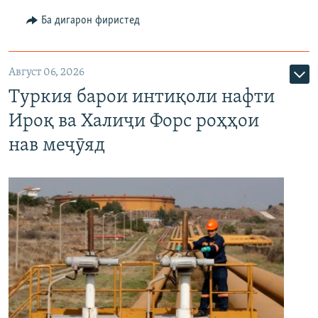
Ба дигарон фиристед
Август 06, 2026
Туркия барои интиқоли нафти
Ироқ ва Халиҷи Форс роҳҳои
нав меҷӯяд