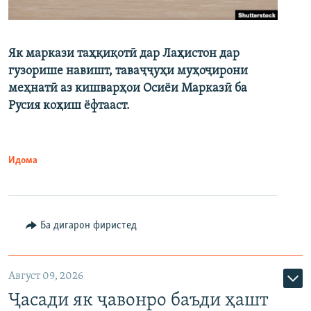
Як маркази таҳқиқотӣ дар Лаҳистон дар
гузорише навишт, таваҷҷуҳи муҳоҷирони
меҳнатӣ аз кишварҳои Осиёи Марказӣ ба
Русия коҳиш ёфтааст.
Идома
Ба дигарон фиристед
Август 09, 2026
Ҷасади як ҷавонро баъди ҳашт