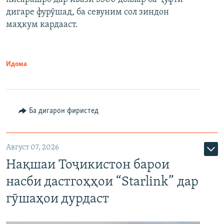
дигаре фурӯшад, ба севуним сол зиндон
маҳкум кардааст.
Идома
Ба дигарон фиристед
Август 07, 2026
Нақшаи Тоҷикистон барои
насби дастгоҳҳои “Starlink” дар
гӯшаҳои дурдаст