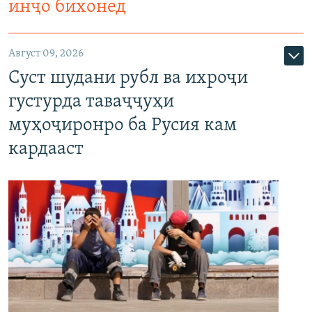
инҷо бихонед
Август 09, 2026
Суст шудани рубл ва ихроҷи
густурда таваҷҷуҳи
муҳоҷиронро ба Русия кам
кардааст