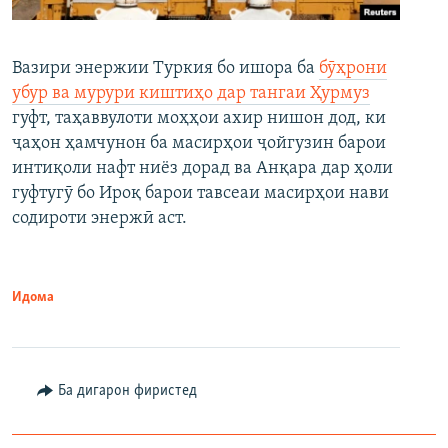
Вазири энержии Туркия бо ишора ба
бӯҳрони
убур ва мурури киштиҳо дар тангаи Ҳурмуз
гуфт, таҳаввулоти моҳҳои ахир нишон дод, ки
ҷаҳон ҳамчунон ба масирҳои ҷойгузин барои
интиқоли нафт ниёз дорад ва Анқара дар ҳоли
гуфтугӯ бо Ироқ барои тавсеаи масирҳои нави
содироти энержӣ аст.
Идома
Ба дигарон фиристед