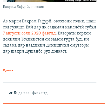
Баҳром Ғафурӣ, овозхон
Аз марги Баҳром Ғафурӣ, овозхони тоҷик, шаш
сол гузашт. Вай дар як садамаи нақлиётӣ субҳи
7 августи соли 2020 фавтид
. Вазорати корҳои
дохилии Тоҷикистон он замон гуфта буд, ки
садама дар наздикии Донишгоҳи омӯзгорӣ
дар шаҳри Душанбе рух додааст.
Идома
Ба дигарон фиристед