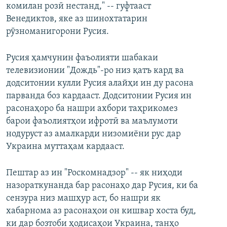
комилан розӣ нестанд," -- гуфтааст
Венедиктов, яке аз шинохтатарин
рӯзноманигорони Русия.
Русия ҳамчунин фаъолияти шабакаи
телевизионии "Дождь"-ро низ қатъ кард ва
додситонии кулли Русия алайҳи ин ду расона
парванда боз кардааст. Додситонии Русия ин
расонаҳоро ба нашри ахбори таҳрикомез
барои фаъолиятҳои ифротӣ ва маълумоти
нодуруст аз амалкарди низомиёни рус дар
Украина муттаҳам кардааст.
Пештар аз ин "Роскомнадзор" -- як ниҳоди
назораткунанда бар расонаҳо дар Русия, ки ба
сензура низ машҳур аст, бо нашри як
хабарнома аз расонаҳои он кишвар хоста буд,
ки дар бозтоби ҳодисаҳои Украина, танҳо