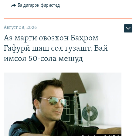
Ба дигарон фиристед
Август 08, 2026
Аз марги овозхон Баҳром
Ғафурӣ шаш сол гузашт. Вай
имсол 50-сола мешуд