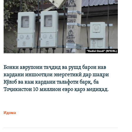
Бонки аврупоии таҷдид ва рушд барои нав
кардани иншоотҳои энергетикӣ дар шаҳри
Кӯлоб ва кам кардани талафоти барқ, ба
Тоҷикистон 10 миллион евро қарз медиҳад.
Идома