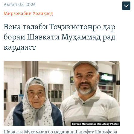
Август 05, 2026
Мирзонабии Холиқзод
Вена талаби Тоҷикистонро дар
бораи Шавкати Муҳаммад рад
кардааст
Шавкати Муҳаммад бо модараш Шарофат Шарифова