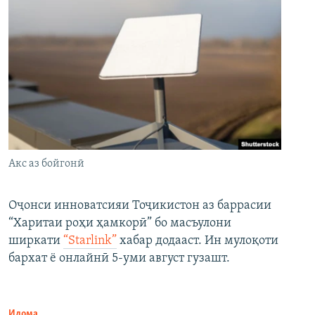
Акс аз бойгонӣ
Оҷонси инноватсияи Тоҷикистон аз баррасии
“Харитаи роҳи ҳамкорӣ” бо масъулони
ширкати
“Starlink”
хабар додааст. Ин мулоқоти
бархат ё онлайнӣ 5-уми август гузашт.
Идома