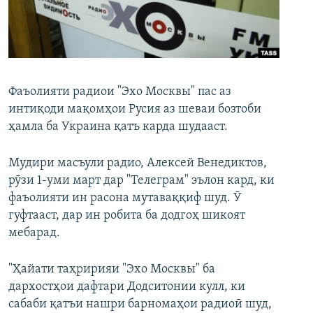
ГУЗОРИШҲОИ РАДИОӢ
Русский
ПАЙГИРӢ КУНЕД
Фаъолияти радиои "Эхо Москвы" пас аз
интиқоди мақомҳои Русия аз шеваи бозтоби
ҳамла ба Украина қатъ карда шудааст.
Ҳамаи сомонаҳои RFE/RL
Мудири масъули радио, Алексей Венедиктов,
рӯзи 1-уми март дар "Телеграм" эълон кард, ки
фаъолияти ин расона мутаваққиф шуд. Ӯ
гуфтааст, дар ин робита ба додгоҳ шикоят
мебарад.
"Ҳайати таҳририяи "Эхо Москвы" ба
дархостҳои дафтари Додситонии кулл, ки
сабаби қатъи нашри барномаҳои радиоӣ шуд,