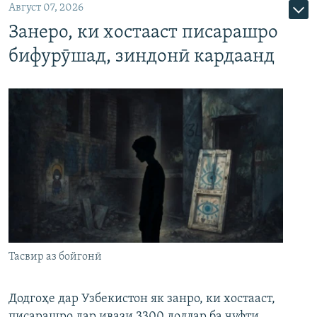
Август 07, 2026
Занеро, ки хостааст писарашро
бифурӯшад, зиндонӣ кардаанд
Тасвир аз бойгонӣ
Додгоҳе дар Узбекистон як занро, ки хостааст,
писарашро дар ивази 3300 доллар ба ҷуфти