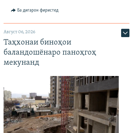
Ба дигарон фиристед
Август 06, 2026
Таҳхонаи биноҳои
баландошёнаро паноҳгоҳ
мекунанд