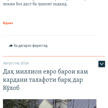
лекин боз даст ба ҷиноят заданд.
Идома
Ба дигарон фиристед
Август 06, 2026
Даҳ миллион евро барои кам
кардани талафоти барқ дар
Кӯлоб