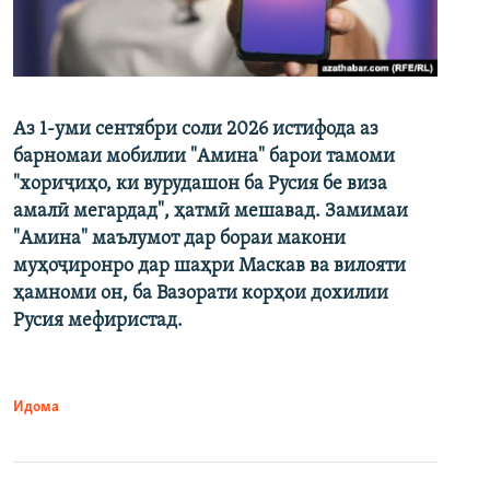
Аз 1-уми сентябри соли 2026 истифода аз
барномаи мобилии "Амина" барои тамоми
"хориҷиҳо, ки вурудашон ба Русия бе виза
амалӣ мегардад", ҳатмӣ мешавад. Замимаи
"Амина" маълумот дар бораи макони
муҳоҷиронро дар шаҳри Маскав ва вилояти
ҳамноми он, ба Вазорати корҳои дохилии
Русия мефиристад.
Идома