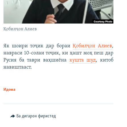
Қобилҷон Алиев
Як шоири тоҷик дар бораи
Қобилҷон Алиев
,
навраси 10-солаи тоҷик, ки ҳашт моҳ пеш дар
Русия ба таври ваҳшиёна
кушта шуд
, китоб
навиштааст.
Идома
Ба дигарон фиристед