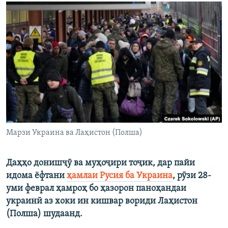
ГУЗОРИШҲОИ РАДИОӢ
Русский
ПАЙГИРӢ КУНЕД
Ҳамаи сомонаҳои RFE/RL
Марзи Украина ва Лаҳистон (Полша)
Даҳҳо донишҷӯ ва муҳоҷири тоҷик, дар пайи
идома ёфтани
ҳамлаи Русия ба Украина
, рӯзи 28-
уми феврал ҳамроҳ бо ҳазорон паноҳандаи
украинӣ аз хоки ин кишвар вориди Лаҳистон
(Полша) шудаанд.