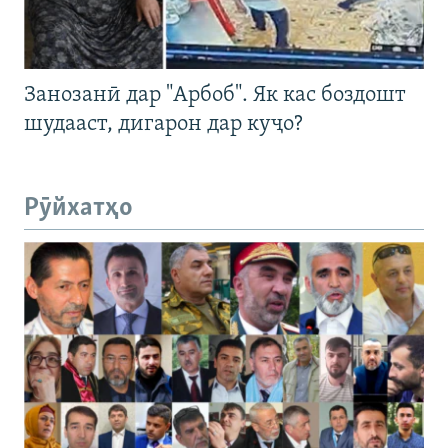
Занозанӣ дар "Арбоб". Як кас боздошт
шудааст, дигарон дар куҷо?
Рӯйхатҳо