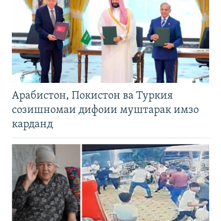
Арабистон, Покистон ва Туркия
созишномаи дифоии муштарак имзо
карданд