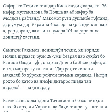
Сафорати Тоҷикистон дар Киев тасдиқ кард, ки "76
нафар мустақилона ба Полша ва 45 нафар ба
Молдова рафтанд." Мақомот рӯзи душанбе гуфтанд,
дар умум дар Украина 4 ҳазор шаҳрванди кишвар
қарор доранд ва аз ин шумора 101 нафари онҳо
донишҷӯ ҳастанд.
Саидҷон Раҳимов, донишҷӯи тоҷик, ки вориди
Полша шудааст, рӯзи 28-уми феврал дар суҳбат бо
Радиои Озодӣ гуфт, онҳо аз Днепр ба Лвов рафта, аз
он ҷо марзро гузаштанд. "Дар роҳ сокинони
маҳаллӣ бо хӯроки ройгон таъмин карданд. Нисфи
роҳро бо қатор ва нисфи дигарро пиёда тай
кардем", -- нақл кард ӯ.
Баъзе аз шаҳрвандони Тоҷикистон бо мошинҳои
шахсӣ сарҳади Украинаву Лаҳистонро гузаштаанд.