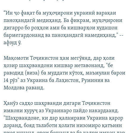
“Ин ҷо фақат ба муҳоҷирони украинӣ варақаи
паноҳандагӣ медиҳанд. Ба фикрам, муҳоҷирони
дигарро бо роҳҳои амн ба кишварҳои худашон
бармегардонанд ва паноҳандагӣ намедиҳанд," --
афзуд ӯ.
Мақомоти Тоҷикистон ҳам мегӯянд, дар ҳоли
ҳозир шаҳрвандони кишвар метавонанд, "бе
раводид (виза) ба муддати кӯтоҳ, маъмулан барои
14 рӯз" аз Украина ба Лаҳистон, Руминия ва
Молдова раванд.
Ҳанӯз садҳо шаҳрванди дигари Тоҷикистон
имкони хуруҷ аз Украинаро пайдо накардаанд.
"Шаҳрвандоне, ки дар қаламрави Украина қарор
доранд, бояд талаботи ҳолати низомиро қатъиян