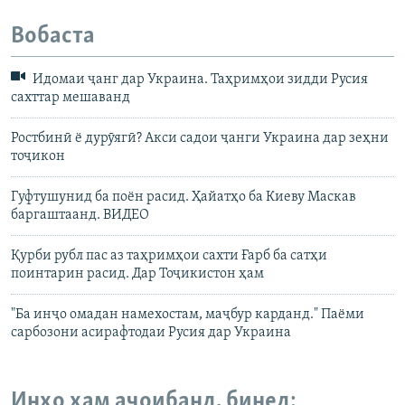
Вобаста
Идомаи ҷанг дар Украина. Таҳримҳои зидди Русия
сахттар мешаванд
Ростбинӣ ё дурӯягӣ? Акси садои ҷанги Украина дар зеҳни
тоҷикон
Гуфтушунид ба поён расид. Ҳайатҳо ба Киеву Маскав
баргаштаанд. ВИДЕО
Қурби рубл пас аз таҳримҳои сахти Ғарб ба сатҳи
поинтарин расид. Дар Тоҷикистон ҳам
"Ба инҷо омадан намехостам, маҷбур карданд." Паёми
сарбозони асирафтодаи Русия дар Украина
Инҳо ҳам аҷоибанд, бинед: