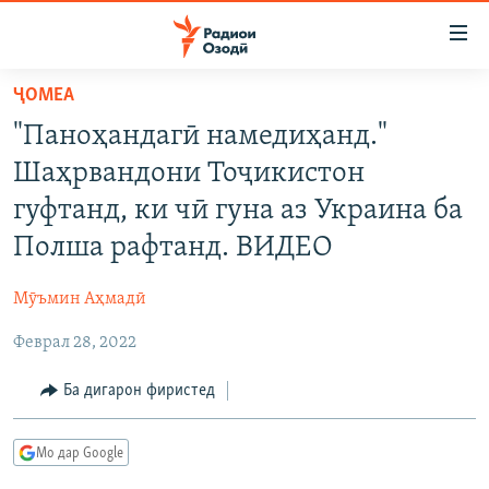
Пайвандҳои
дастрасӣ
Ҷаҳиш
ҶОМEА
ба
ГӮШАҲО
"Паноҳандагӣ намедиҳанд."
мояи
ГАПИ ОЗОД
СИЁСАТ
аслӣ
Шаҳрвандони Тоҷикистон
РӮЗГОРИ МУҲОҶИР
Ҷаҳиш
ИҚТИСОД
гуфтанд, ки чӣ гуна аз Украина ба
ба
САЛОМ, ХОҲАР
ҶОМЕА
Полша рафтанд. ВИДЕО
феҳристи
ТАҲҚИҚОТ
ҚАЗИЯИ "КРОКУС"
аслӣ
Мӯъмин Аҳмадӣ
Ҷаҳиш
ҶАНГ ДАР УКРАИНА
ОСИЁИ МАРКАЗӢ
ба
Феврал 28, 2022
НАЗАРИ МАРДУМ
ФАРҲАНГ
ҷустор
ЧАНДРАСОНАӢ
Ба дигарон фиристед
МЕҲМОНИ ОЗОДӢ
БЛОГИСТОН
РӮЙХАТҲО
ВАРЗИШ
ОЗОДӢ ОНЛАЙН
ВИДЕО
Мо дар Google
КИТОБҲОИ ОЗОДӢ
НИГОРИСТОН