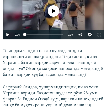
Феълан кор намекунад
Auto
0:00
2:19
240p
То ин дам чандин нафар пурсидаанд, ки
360p
сарнавишти он шаҳрвандони Тоҷикистон, ки аз
Auto
240p
360p
480p
480p
Украина ба кишварҳои аврупоӣ гузаштаанд, чӣ
720p
хоҳад шуд? Оё онҳо мақоми паноҳанда мегиранд ё
720p
1080p
ба кишварҳои худ баргардонда мешаванд?
1080p
Сафаралӣ Саидов, ҳунарманди тоҷик, ки аз хоки
Украина вориди Лаҳистон шудааст, рӯзи 28-уми
феврал ба Радиои Озодӣ гуфт, варақаи паноҳандагӣ
танҳо ба муҳоҷирони украинӣ дода мешавад.