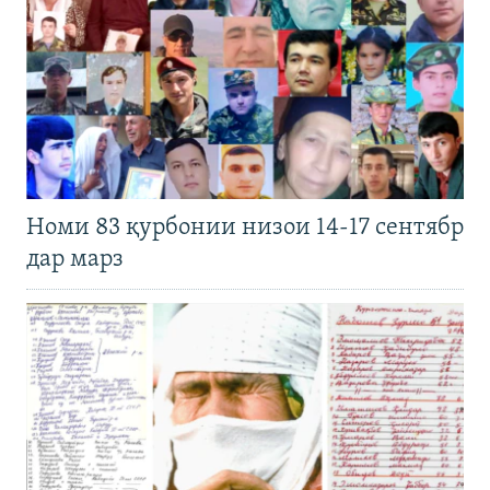
Номи 83 қурбонии низои 14-17 сентябр
дар марз