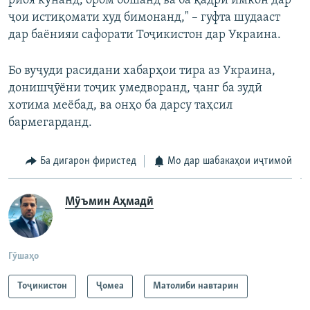
риоя кунанд, ором бошанд ва ба қадри имкон дар
ҷои истиқомати худ бимонанд," – гуфта шудааст
дар баёнияи сафорати Тоҷикистон дар Украина.
Бо вуҷуди расидани хабарҳои тира аз Украина,
донишҷӯёни тоҷик умедворанд, ҷанг ба зудӣ
хотима меёбад, ва онҳо ба дарсу таҳсил
бармегарданд.
Ба дигарон фиристед
Мо дар шабакаҳои иҷтимоӣ
Мӯъмин Аҳмадӣ
Гӯшаҳо
Тоҷикистон
Ҷомeа
Матолиби навтарин