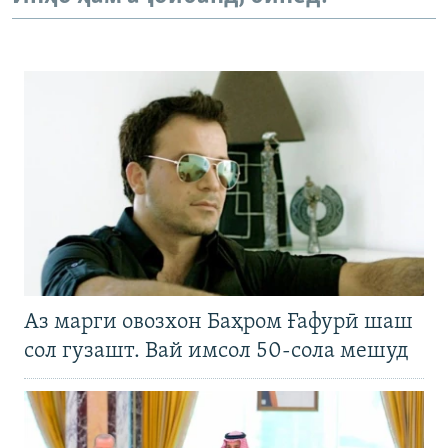
Аз марги овозхон Баҳром Ғафурӣ шаш
сол гузашт. Вай имсол 50-сола мешуд