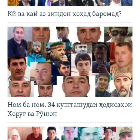
Кӣ ва кай аз зиндон хоҳад баромад?
Ном ба ном. 34 кушташудаи ҳодисаҳои
Хоруғ ва Рӯшон