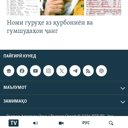
Номи гуруҳе аз қурбониён ва
гумшудаҳои ҷанг
ПАЙГИРӢ КУНЕД
МАЪЛУМОТ
ЗАМИМАҲО
Радиои Аврупои Озод / Радиои Озодӣ © 2026 RFE/RL. Inc.
Ҳамаи ҳуқуқ маҳфуз аст.
TV
РУС