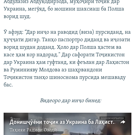
Абдулазиз Абдуқодирзода, муҳоҷири тоҷик дар
Украина, мегӯяд, бо мошини шахсиаш ба Полша
ворид шуд.
Ӯ афзуд: “Дар инҷо на раводид (виза) пурсиданд, на
ҳуҷҷати дигар. Танҳо паспортро диданд ва иҷозати
ворид шудан доданд. Ҳоло дар Полша ҳастем ва
касе ҳам кор надорад." Дар сафорати Тоҷикистон
дар Украина ҳам гуфтанд, ки феълан дар Лаҳистон
ва Руминияву Молдова аз шаҳрвандони
Тоҷикистон танҳо шиноснома пурсида мешаваду
бас.
Видеоро дар инҷо бинед:
Донишҷӯёни тоҷик аз Украина ба Лаҳистон фирор кардаанд
Таҳияи
Радиои Озодӣ