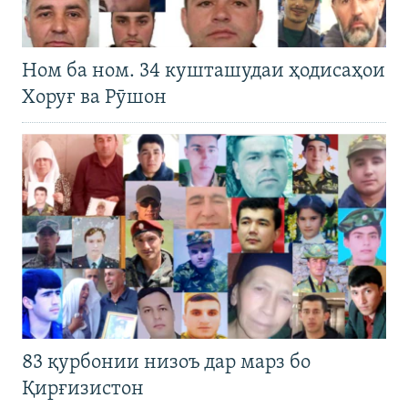
Ном ба ном. 34 кушташудаи ҳодисаҳои
Хоруғ ва Рӯшон
83 қурбонии низоъ дар марз бо
Қирғизистон