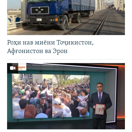
Роҳи нав миёни Тоҷикистон,
Афғонистон ва Эрон