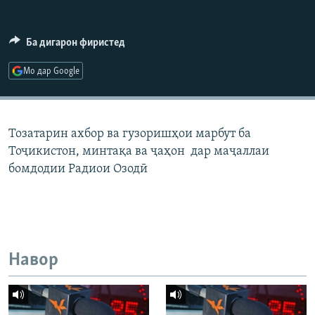
ГУЗОРИШҲОИ РАДИОӢ
Русский
Ба дигарон фиристед
ПАЙГИРӢ КУНЕД
Мо дар Google
Тозатарин ахбор ва гузоришҳои марбут ба
Тоҷикистон, минтақа ва ҷаҳон дар маҷаллаи
Ҳамаи сомонаҳои RFE/RL
бомдодии Радиои Озодӣ
Навор