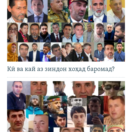
Кӣ ва кай аз зиндон хоҳад баромад?