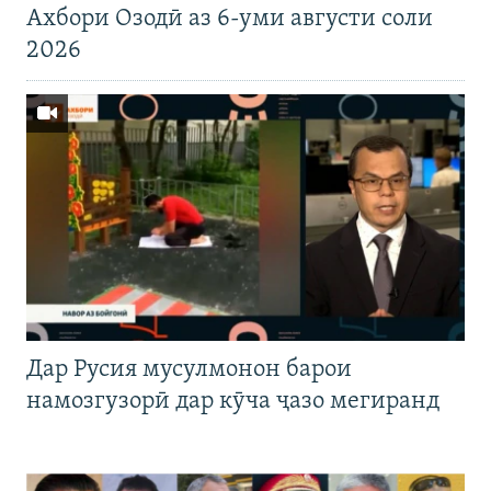
Ахбори Озодӣ аз 6-уми августи соли
2026
Дар Русия мусулмонон барои
намозгузорӣ дар кӯча ҷазо мегиранд