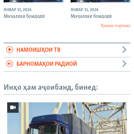
ЯНВАР 31, 2026
ЯНВАР 31, 2026
Маҷаллаи бомдодӣ
Маҷаллаи бомдодӣ
Ҳамаи порчаҳо
НАМОИШҲОИ ТВ
БАРНОМАҲОИ РАДИОӢ
Инҳо ҳам аҷоибанд, бинед: