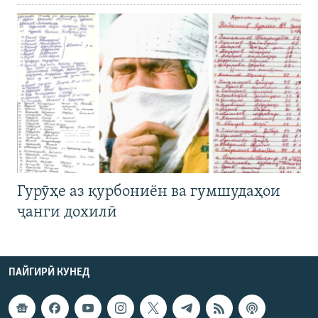
Гурӯҳе аз қурбониён ва гумшудаҳои
ҷанги дохилӣ
ПАЙГИРӢ КУНЕД