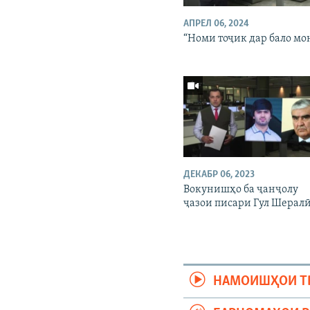
АПРЕЛ 06, 2024
“Номи тоҷик дар бало мо
ДЕКАБР 06, 2023
Вокунишҳо ба ҷанҷолу
ҷазои писари Гул Шерал
НАМОИШҲОИ Т