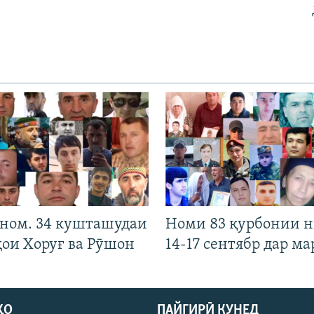
 ном. 34 кушташудаи
Номи 83 қурбонии 
ҳои Хоруғ ва Рӯшон
14-17 сентябр дар ма
ҲО
ПАЙГИРӢ КУНЕД