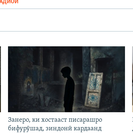
РАДИОӢ
Занеро, ки хостааст писарашро
бифурӯшад, зиндонӣ кардаанд