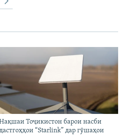
Нақшаи Тоҷикистон барои насби
дастгоҳҳои “Starlink” дар гӯшаҳои