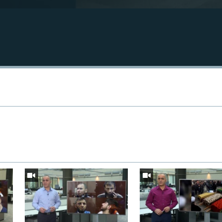
Auto
240p
360p
720p
1080p