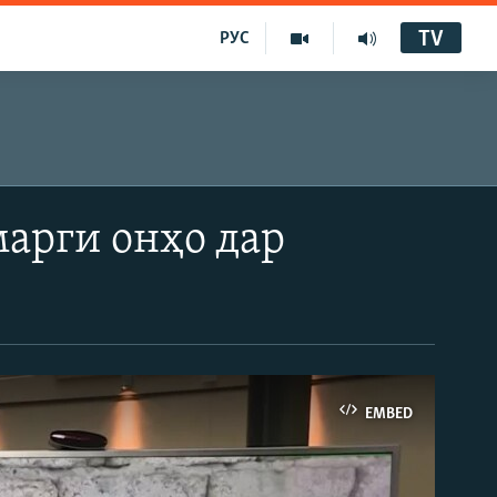
TV
РУС
марги онҳо дар
EMBED