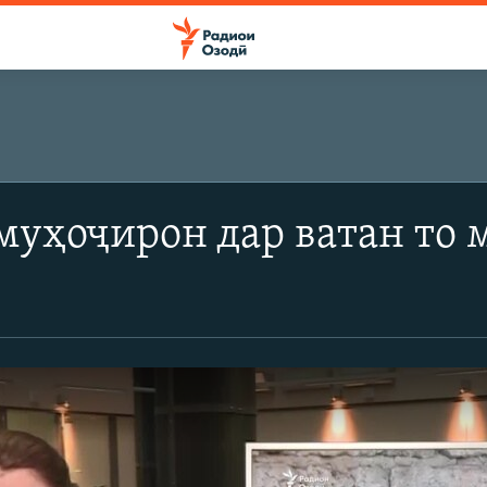
муҳоҷирон дар ватан то 