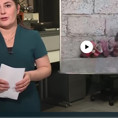
Феълан кор намекунад