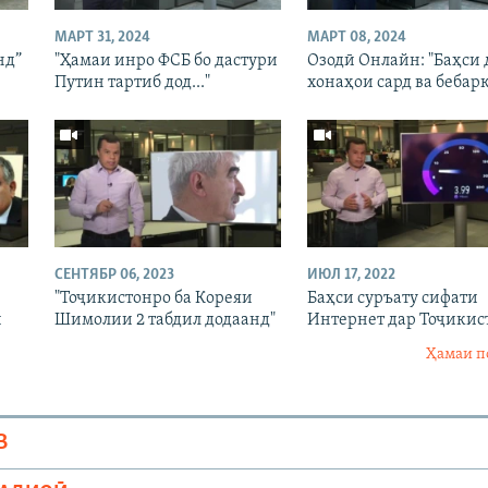
МАРТ 31, 2024
МАРТ 08, 2024
нд”
"Ҳамаи инро ФСБ бо дастури
Озодӣ Онлайн: "Баҳси 
Путин тартиб дод..."
хонаҳои сард ва бебарқ
СЕНТЯБР 06, 2023
ИЮЛ 17, 2022
"Тоҷикистонро ба Кореяи
Баҳси суръату сифати
ӣ
Шимолии 2 табдил додаанд"
Интернет дар Тоҷикис
Ҳамаи п
В