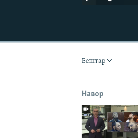
Бештар
Навор