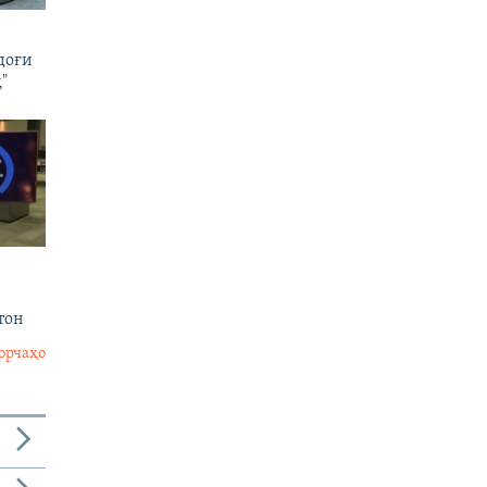
доғи
"
тон
орчаҳо