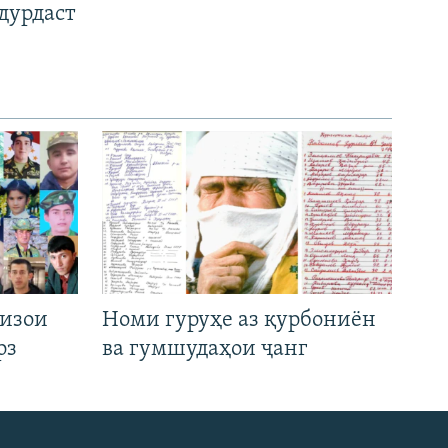
дурдаст
низои
Номи гуруҳе аз қурбониён
рз
ва гумшудаҳои ҷанг