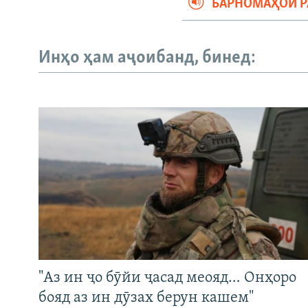
БАРНОМАҲОИ 
Инҳо ҳам аҷоибанд, бинед:
"Аз ин ҷо бӯйи ҷасад меояд… Онҳоро
бояд аз ин дӯзах берун кашем"