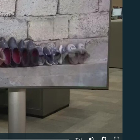
Auto
3:50