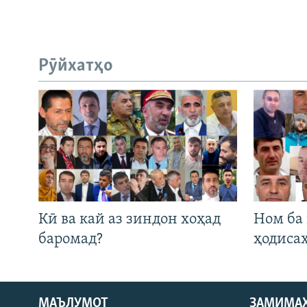
Рӯйхатҳо
Кӣ ва кай аз зиндон хоҳад
Ном ба
баромад?
ҳодиса
МАЪЛУМОТ
ЗАМИМА
Русский