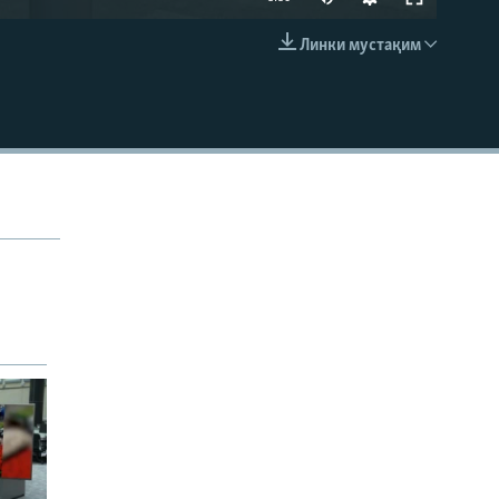
240p
Линки мустақим
EMBED
360p
480p
720p
1080p
480p