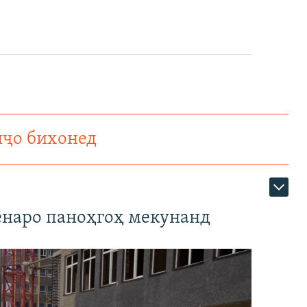
нҷо бихонед
наро паноҳгоҳ мекунанд