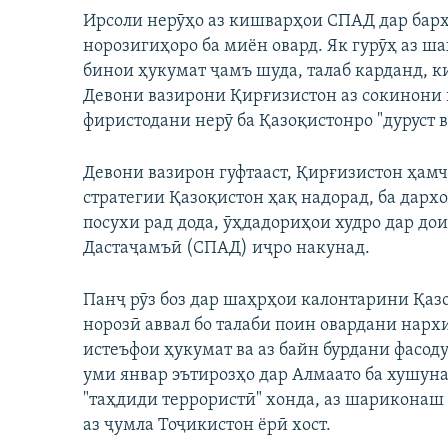
Ирсоли нерӯҳо аз кишварҳои СПАД дар барх
норозигиҳоро ба миён овард. Як гурӯҳ аз ш
бинои ҳукумат ҷамъ шуда, талаб карданд, к
Девони вазирони Қирғизистон аз сокинони 
фиристодани нерӯ ба Қазоқистонро "дуруст в
Девони вазирон гуфтааст, Қирғизистон ҳам
стратегии Қазоқистон ҳақ надорад, ба дар
посухи рад дода, ӯҳдадориҳои худро дар 
Дастаҷамъӣ (СПАД) иҷро накунад.
Панҷ рӯз боз дар шаҳрҳои калонтарини Қаз
норозӣ аввал бо талаби поин овардани нархи
истеъфои ҳукумат ва аз байн бурдани фасоду
уми январ эътирозҳо дар Алмаато ба хушуна
"таҳдиди террористӣ" хонда, аз шарикона
аз ҷумла Тоҷикистон ёрӣ хост.