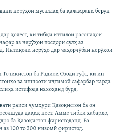
дани нерӯҳои мусаллаҳ ба қаламрави берун
.
 дар ҳолест, ки тибқи иттилои расонаҳои
нафар аз нерӯҳои посдори сулҳ аз
д. Интиқоли нерӯҳо дар чаҳорчӯбаи нерӯҳои
Тоҷикистон ба Радиои Озодӣ гуфт, ки ин
стонҳо ва иншооти иҷтимоӣ сафарбар карда
аслиҳа истифода нахоҳанд бурд.
вати раиси ҷумҳури Қазоқистон ба он
рсолшуда дақиқ нест. Аммо тибқи хабарҳо,
удро ба Қазоқистон фиристоданд. Ба
н аз 100 то 300 низомӣ фиристод.