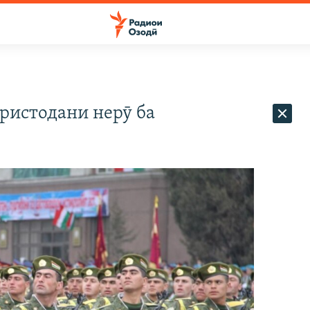
ристодани нерӯ ба