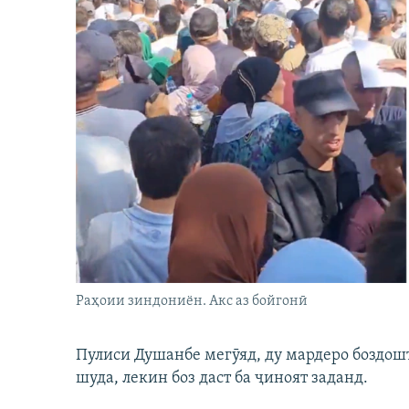
Раҳоии зиндониён. Акс аз бойгонӣ
Пулиси Душанбе мегӯяд, ду мардеро боздошт 
шуда, лекин боз даст ба ҷиноят заданд.