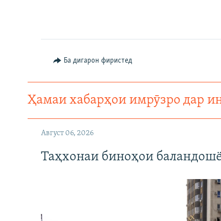
Ба дигарон фиристед
Ҳамаи хабарҳои имрӯзро дар и
Август 06, 2026
Таҳхонаи биноҳои баландошё