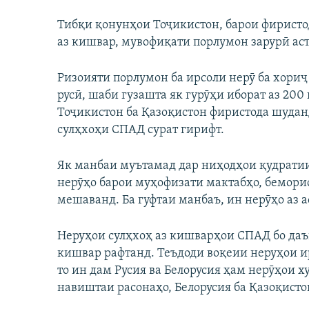
Тибқи қонунҳои Тоҷикистон, барои фиристо
аз кишвар, мувофиқати порлумон зарурӣ аст
Ризоияти порлумон ба ирсоли нерӯ ба хориҷ
русӣ, шаби гузашта як гурӯҳи иборат аз 200 
Тоҷикистон ба Қазоқистон фиристода шудан
сулҳхоҳи СПАД сурат гирифт.
Як манбаи муътамад дар ниҳодҳои қудратии 
нерӯҳо барои муҳофизати мактабҳо, бемори
мешаванд. Ба гуфтаи манбаъ, ин нерӯҳо аз 
Неруҳои сулҳхоҳ аз кишварҳои СПАД бо даъ
кишвар рафтанд. Теъдоди воқеии неруҳои и
то ин дам Русия ва Белорусия ҳам нерӯҳои х
навиштаи расонаҳо, Белорусия ба Қазоқисто