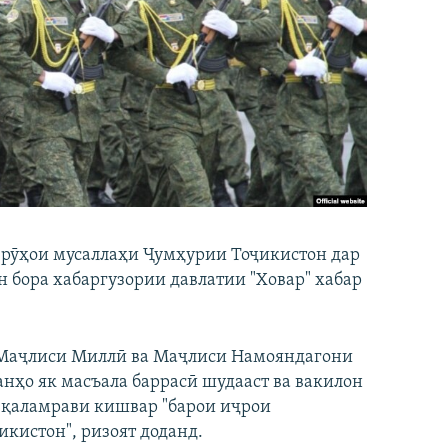
ерӯҳои мусаллаҳи Ҷумҳурии Тоҷикистон дар
н бора хабаргузории давлатии "Ховар" хабар
 Маҷлиси Миллӣ ва Маҷлиси Намояндагони
анҳо як масъала баррасӣ шудааст ва вакилон
з қаламрави кишвар "барои иҷрои
кистон", ризоят доданд.