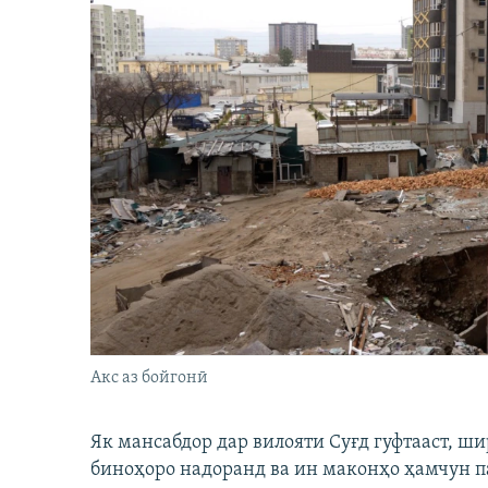
Акс аз бойгонӣ
Як мансабдор дар вилояти Суғд гуфтааст, 
биноҳоро надоранд ва ин маконҳо ҳамчун п