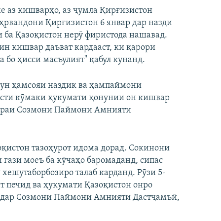
е аз кишварҳо, аз ҷумла Қирғизистон
аҳрвандони Қирғизистон 6 январ дар назди
и ба Қазоқистон нерӯ фиристода нашавад.
ин кишвар даъват кардааст, ки қарори
а бо ҳисси масъулият" қабул кунанд.
чун ҳамсояи наздик ва ҳампаймони
хости кӯмаки ҳукумати қонунии он кишвар
доираи Созмони Паймони Амнияти
оқистон тазоҳурот идома дорад. Сокинони
 гази моеъ ба кӯчаҳо баромаданд, сипас
 хешутаборбозиро талаб карданд. Рӯзи 5-
т печид ва ҳукумати Қазоқистон онро
ш дар Созмони Паймони Амнияти Дастҷамъӣ,