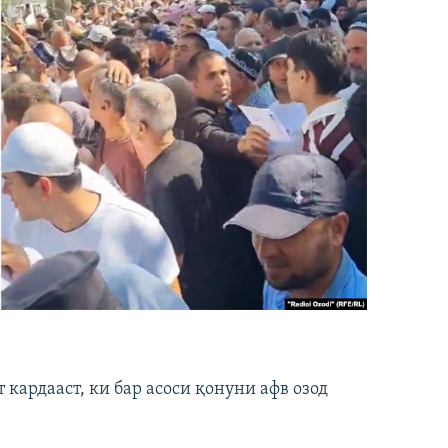
кардааст, ки бар асоси қонуни афв озод