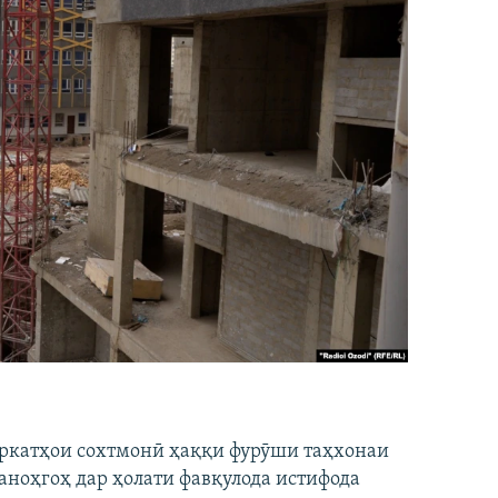
ширкатҳои сохтмонӣ ҳаққи фурӯши таҳхонаи
аноҳгоҳ дар ҳолати фавқулода истифода