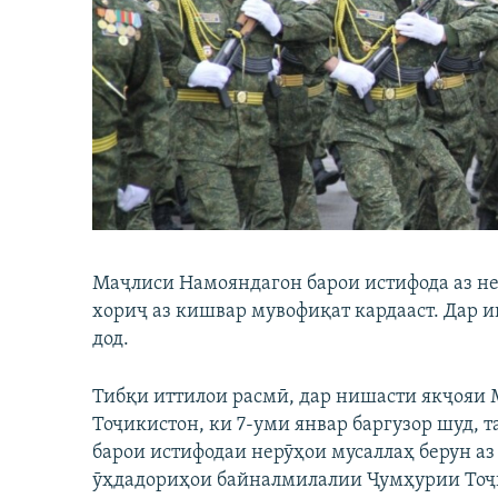
ГУЗОРИШҲОИ РАДИОӢ
Маҷлиси Намояндагон барои истифода аз н
хориҷ аз кишвар мувофиқат кардааст. Дар и
дод.
Тибқи иттилои расмӣ, дар нишасти якҷояи
Тоҷикистон, ки 7-уми январ баргузор шуд, т
барои истифодаи нерӯҳои мусаллаҳ берун а
ӯҳдадориҳои байналмилалии Ҷумҳурии Тоҷи