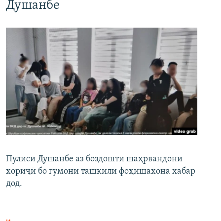
Душанбе
Пулиси Душанбе аз боздошти шаҳрвандони
хориҷӣ бо гумони ташкили фоҳишахона хабар
дод.