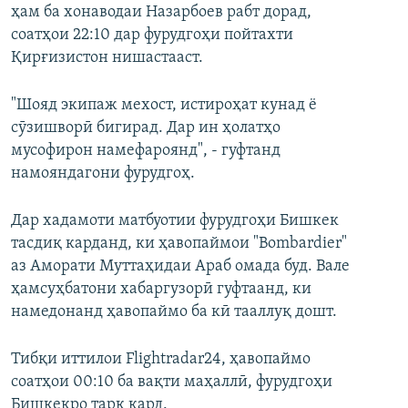
ҳам ба хонаводаи Назарбоев рабт дорад,
соатҳои 22:10 дар фурудгоҳи пойтахти
Қирғизистон нишастааст.
"Шояд экипаж мехост, истироҳат кунад ё
сӯзишворӣ бигирад. Дар ин ҳолатҳо
мусофирон намефароянд", - гуфтанд
намояндагони фурудгоҳ.
Дар хадамоти матбуотии фурудгоҳи Бишкек
тасдиқ карданд, ки ҳавопаймои "Bombardier"
аз Аморати Муттаҳидаи Араб омада буд. Вале
ҳамсуҳбатони хабаргузорӣ гуфтаанд, ки
намедонанд ҳавопаймо ба кӣ тааллуқ дошт.
Тибқи иттилои Flightradar24, ҳавопаймо
соатҳои 00:10 ба вақти маҳаллӣ, фурудгоҳи
Бишкекро тарк кард.