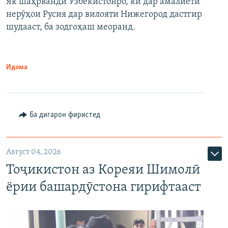
Як шаҳрванди Узбекистонро, ки дар амалиёти
нерӯҳои Русия дар вилояти Нижегород дастгир
шудааст, ба зодгоҳаш меоранд.
Идома
Ба дигарон фиристед
Август 04, 2026
Тоҷикистон аз Кореяи Шимолӣ
ёрии башардӯстона гирифтааст