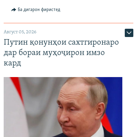
Ба дигарон фиристед
Август 05, 2026
Путин қонунҳои сахтгиронаро
дар бораи муҳоҷирон имзо
кард