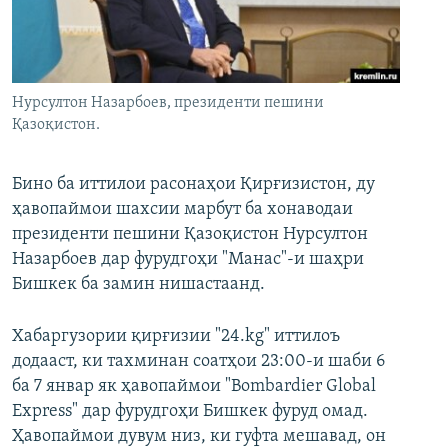
ГУЗОРИШҲОИ РАДИОӢ
Русский
ПАЙГИРӢ КУНЕД
Нурсултон Назарбоев, президенти пешини
Қазоқистон.
Бино ба иттилои расонаҳои Қирғизистон, ду
ҳавопаймои шахсии марбут ба хонаводаи
Ҳамаи сомонаҳои RFE/RL
президенти пешини Қазоқистон Нурсултон
Назарбоев дар фурудгоҳи "Манас"-и шаҳри
Бишкек ба замин нишастаанд.
Хабаргузории қирғизии "24.kg" иттилоъ
додааст, ки тахминан соатҳои 23:00-и шаби 6
ба 7 январ як ҳавопаймои "Bombardier Global
Express" дар фурудгоҳи Бишкек фуруд омад.
Ҳавопаймои дувум низ, ки гуфта мешавад, он