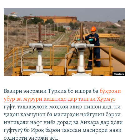
Вазири энержии Туркия бо ишора ба
бӯҳрони
убур ва мурури киштиҳо дар тангаи Ҳурмуз
гуфт, таҳаввулоти моҳҳои ахир нишон дод, ки
ҷаҳон ҳамчунон ба масирҳои ҷойгузин барои
интиқоли нафт ниёз дорад ва Анқара дар ҳоли
гуфтугӯ бо Ироқ барои тавсеаи масирҳои нави
содироти энержӣ аст.