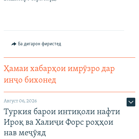
Ба дигарон фиристед
Ҳамаи хабарҳои имрӯзро дар
инҷо бихонед
Август 06, 2026
Туркия барои интиқоли нафти
Ироқ ва Халиҷи Форс роҳҳои
нав меҷӯяд