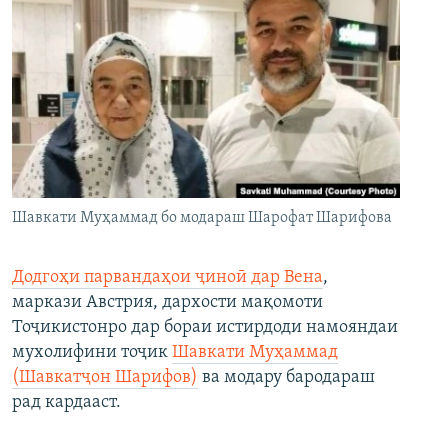
Шавкати Муҳаммад бо модараш Шарофат Шарифова
Додгоҳи парвандаҳои ҷиноӣ дар Вена
,
маркази Австрия, дархости мақомоти
Тоҷикистонро дар бораи истирдоди намояндаи
мухолифини тоҷик
Шавкати Муҳаммад
(Шавкатҷон Шарифов)
ва модару бародараш
рад кардааст.