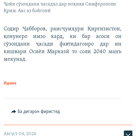
Ҷойи сӯзондани ҷасадҳо дар ноҳияи Симферополи
Қрим. Акс аз бойгонӣ
Содир Ҷабборов, раисҷумҳури Қирғизистон,
қонунеро имзо кард, ки бар асоси он
сӯзондани ҷасади фавтидагонро дар ин
кишвари Осиёи Марказӣ то соли 2040 манъ
мекунад.
Идома
Ба дигарон фиристед
Август 04, 2026