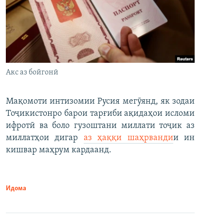
Акс аз бойгонӣ
Мақомоти интизомии Русия мегӯянд, як зодаи
Тоҷикистонро барои тарғиби ақидаҳои исломи
ифротӣ ва боло гузоштани миллати тоҷик аз
миллатҳои дигар
аз ҳаққи шаҳрванди
и ин
кишвар маҳрум кардаанд.
Идома