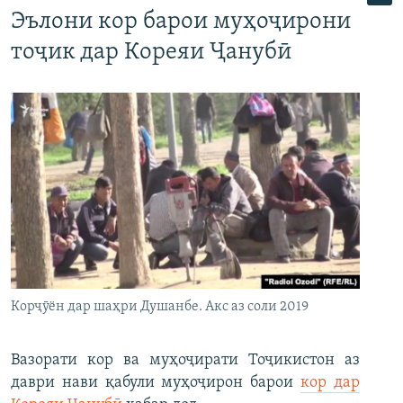
Эълони кор барои муҳоҷирони
тоҷик дар Кореяи Ҷанубӣ
Корҷӯён дар шаҳри Душанбе. Акс аз соли 2019
Вазорати кор ва муҳоҷирати Тоҷикистон аз
даври нави қабули муҳоҷирон барои
кор дар