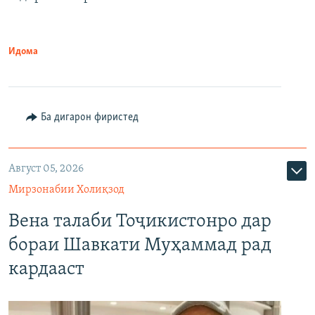
Идома
Ба дигарон фиристед
Август 05, 2026
Мирзонабии Холиқзод
Вена талаби Тоҷикистонро дар
бораи Шавкати Муҳаммад рад
кардааст