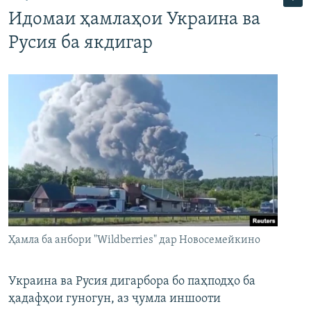
Идомаи ҳамлаҳои Украина ва
Русия ба якдигар
Ҳамла ба анбори "Wildberries" дар Новосемейкино
Украина ва Русия дигарбора бо паҳподҳо ба
ҳадафҳои гуногун, аз ҷумла иншооти