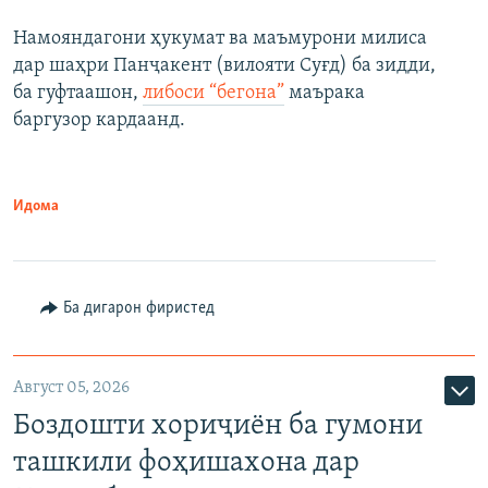
Намояндагони ҳукумат ва маъмурони милиса
дар шаҳри Панҷакент (вилояти Суғд) ба зидди,
ба гуфтаашон,
либоси “бегона”
маърака
баргузор кардаанд.
Идома
Ба дигарон фиристед
Август 05, 2026
Боздошти хориҷиён ба гумони
ташкили фоҳишахона дар