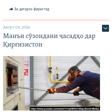
Ба дигарон фиристед
Август 04, 2026
Манъи сӯзондани ҷасадҳо дар
Қирғизистон