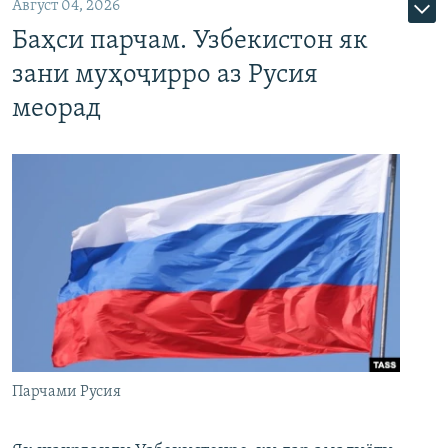
Август 04, 2026
Баҳси парчам. Узбекистон як
зани муҳоҷирро аз Русия
меорад
Парчами Русия