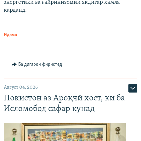
энергетикӣ ва ғайринизомии якдигар ҳамла
карданд.
Идома
Ба дигарон фиристед
Август 04, 2026
Покистон аз Ароқчӣ хост, ки ба
Исломобод сафар кунад