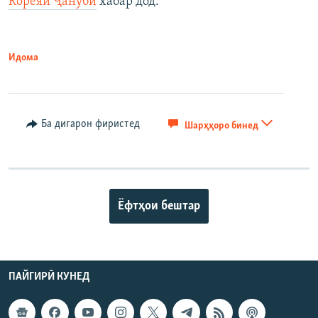
Кореяи Ҷанубӣ
хабар дод.
Идома
Ба дигарон фиристед
Шарҳҳоро бинед
Ёфтҳои бештар
ПАЙГИРӢ КУНЕД