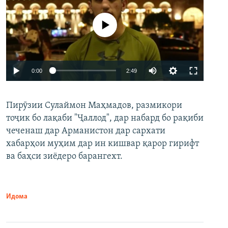
Феълан кор намекунад
Auto
0:00
2:49
240p
Пирӯзии Сулаймон Маҳмадов, размикори
360p
тоҷик бо лақаби "Ҷаллод", дар набард бо рақиби
480p
Auto
240p
360p
480p
чеченаш дар Арманистон дар сархати
720p
хабарҳои муҳим дар ин кишвар қарор гирифт
720p
1080p
ва баҳси зиёдеро барангехт.
1080p
Идома