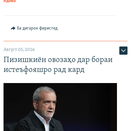
Идома
Ба дигарон фиристед
Август 05, 2026
Пизишкиён овозаҳо дар бораи
истеъфояшро рад кард