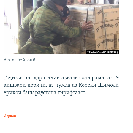
Акс аз бойгонӣ
Тоҷикистон дар нимаи аввали соли равон аз 19
кишвари хориҷӣ, аз ҷумла аз Кореяи Шимолӣ
ёриҳои башардӯстона гирифтааст.
Идома