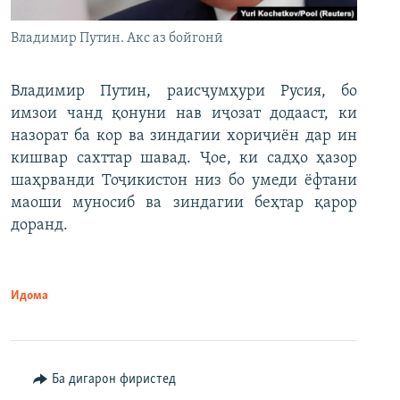
Владимир Путин. Акс аз бойгонӣ
Владимир Путин, раисҷумҳури Русия, бо
имзои чанд қонуни нав иҷозат додааст, ки
назорат ба кор ва зиндагии хориҷиён дар ин
кишвар сахттар шавад. Ҷое, ки садҳо ҳазор
шаҳрванди Тоҷикистон низ бо умеди ёфтани
маоши муносиб ва зиндагии беҳтар қарор
доранд.
Идома
Ба дигарон фиристед