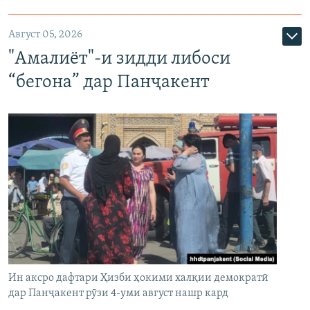
Август 05, 2026
"Амалиёт"-и зидди либоси
“бегона” дар Панҷакент
Ин аксро дафтари Ҳизби ҳокими халқии демократӣ
дар Панҷакент рӯзи 4-уми август нашр кард