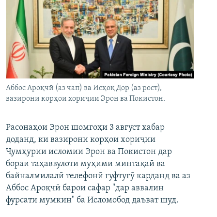
Аббос Ароқчӣ (аз чап) ва Исҳоқ Дор (аз рост),
вазирони корҳои хориҷии Эрон ва Покистон.
Расонаҳои Эрон шомгоҳи 3 август хабар
доданд, ки вазирони корҳои хориҷии
Ҷумҳурии исломии Эрон ва Покистон дар
бораи таҳаввулоти муҳими минтақаӣ ва
байналмилалӣ телефонӣ гуфтугӯ карданд ва аз
Аббос Ароқчӣ барои сафар "дар аввалин
фурсати мумкин" ба Исломобод даъват шуд.