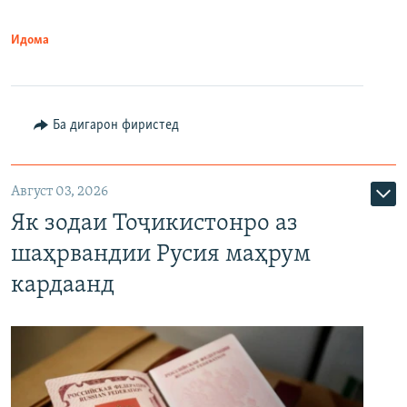
Идома
Ба дигарон фиристед
Август 03, 2026
Як зодаи Тоҷикистонро аз
шаҳрвандии Русия маҳрум
кардаанд