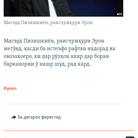
Масъуд Пизишкиён, раисҷумҳури Эрон.
Масъуд Пизишкиён, раисҷумҳури Эрон
мегӯяд, қасди ба истеъфо рафтан надорад ва
овозаҳоеро, ки дар рӯзҳои ахир дар бораи
барканории ӯ нашр шуд, рад кард.
Идома
Ба дигарон фиристед