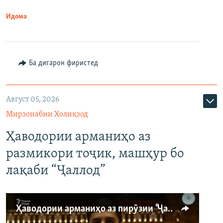
Идома
Ба дигарон фиристед
Август 05, 2026
Мирзонабии Холиқзод
Ҳаводории арманиҳо аз
размикори тоҷик, машҳур бо
лақаби “Ҷаллод”
Ҳаводории арманиҳо аз пирӯзии "Ҷаллод"-и тоҷик