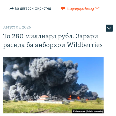
Ба дигарон фиристед
Шарҳҳоро бинед
Август 03, 2026
То 280 миллиард рубл. Зарари
расида ба анборҳои Wildberries