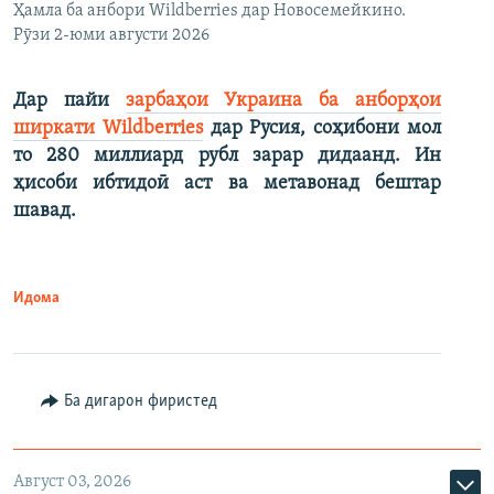
Ҳамла ба анбори Wildberries дар Новосемейкино.
Рӯзи 2-юми августи 2026
Дар пайи
зарбаҳои Украина ба анборҳои
ширкати Wildberries
дар Русия, соҳибони мол
то 280 миллиард рубл зарар дидаанд. Ин
ҳисоби ибтидоӣ аст ва метавонад бештар
шавад.
Идома
Ба дигарон фиристед
Август 03, 2026