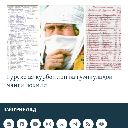
Гурӯҳе аз қурбониён ва гумшудаҳои
ҷанги дохилӣ
ПАЙГИРӢ КУНЕД