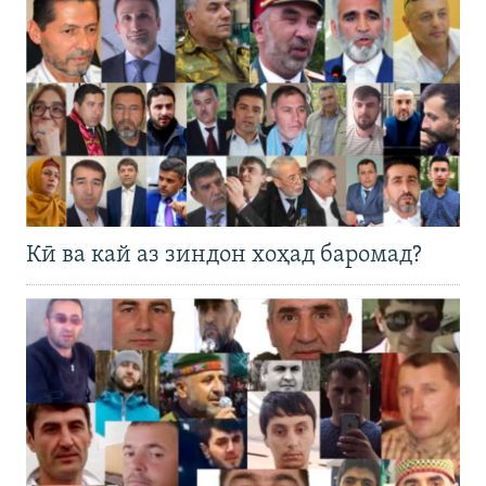
Кӣ ва кай аз зиндон хоҳад баромад?