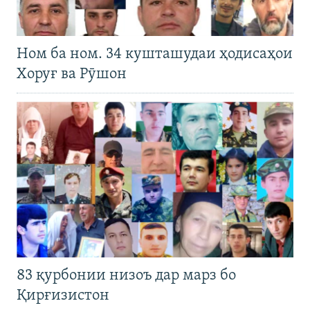
Ном ба ном. 34 кушташудаи ҳодисаҳои
Хоруғ ва Рӯшон
83 қурбонии низоъ дар марз бо
Қирғизистон