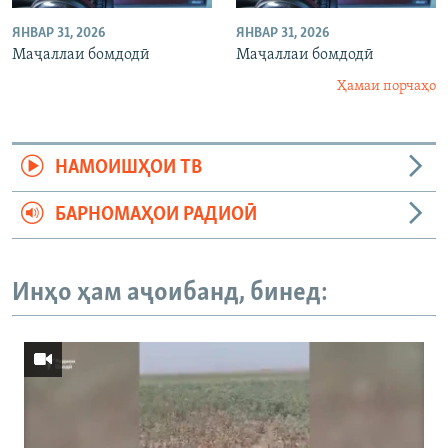
ЯНВАР 31, 2026
ЯНВАР 31, 2026
Маҷаллаи бомдодӣ
Маҷаллаи бомдодӣ
Ҳамаи порчаҳо
НАМОИШҲОИ ТВ
БАРНОМАҲОИ РАДИОӢ
Инҳо ҳам аҷоибанд, бинед: