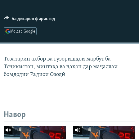
ГУЗОРИШҲОИ РАДИОӢ
Русский
Ба дигарон фиристед
ПАЙГИРӢ КУНЕД
Мо дар Google
Тозатарин ахбор ва гузоришҳои марбут ба
Тоҷикистон, минтақа ва ҷаҳон дар маҷаллаи
Ҳамаи сомонаҳои RFE/RL
бомдодии Радиои Озодӣ
Навор