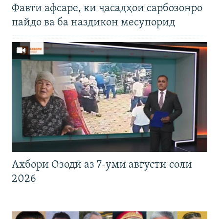
Фавти афсаре, ки ҷасадҳои сарбозонро
пайдо ва ба наздикон месупорид
Ахбори Озодӣ аз 7-уми августи соли
2026