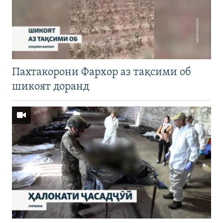
Пахтакорони Фархор аз тақсими об
шикоят доранд