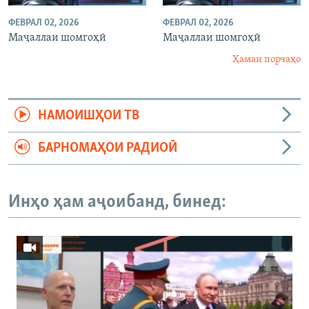
ФЕВРАЛ 02, 2026
ФЕВРАЛ 02, 2026
Маҷаллаи шомгоҳӣ
Маҷаллаи шомгоҳӣ
Ҳамаи порчаҳо
НАМОИШҲОИ ТВ
БАРНОМАҲОИ РАДИОӢ
Инҳо ҳам аҷоибанд, бинед: