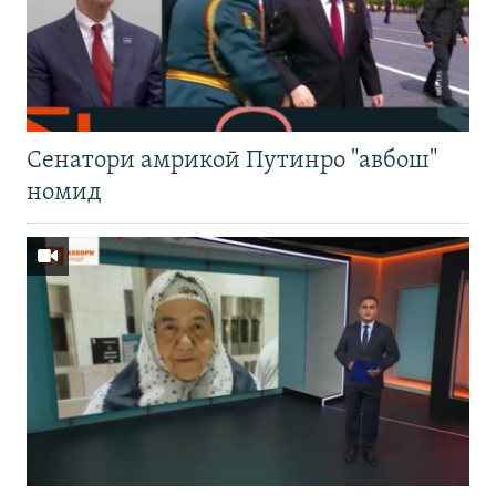
Cенатори амрикоӣ Путинро "авбош"
номид