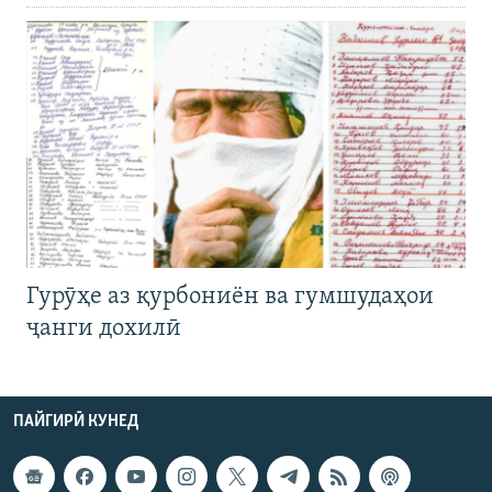
Гурӯҳе аз қурбониён ва гумшудаҳои
ҷанги дохилӣ
ПАЙГИРӢ КУНЕД