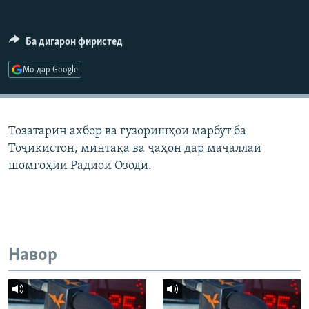
ГУЗОРИШҲОИ РАДИОӢ
Русский
Ба дигарон фиристед
ПАЙГИРӢ КУНЕД
Мо дар Google
Тозатарин ахбор ва гузоришҳои марбут ба
Тоҷикистон, минтақа ва ҷаҳон дар маҷаллаи
Ҳамаи сомонаҳои RFE/RL
шомгоҳии Радиои Озодӣ.
Навор