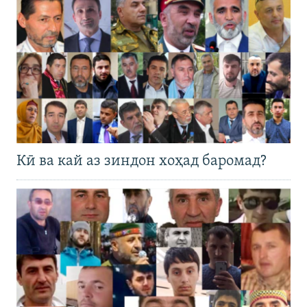
Кӣ ва кай аз зиндон хоҳад баромад?