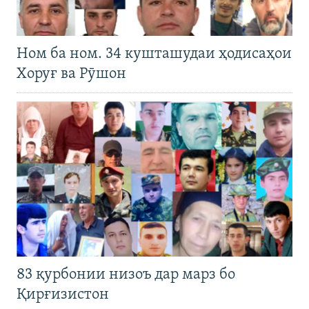
Ном ба ном. 34 кушташудаи ҳодисаҳои
Хоруғ ва Рӯшон
83 қурбонии низоъ дар марз бо
Қирғизистон