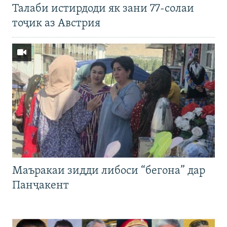
Талаби истирдоди як зани 77-солаи
тоҷик аз Австрия
Маъракаи зидди либоси “бегона” дар
Панҷакент