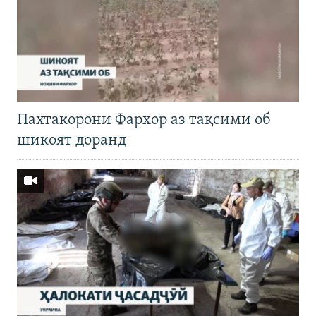
Пахтакорони Фархор аз тақсими об
шикоят доранд