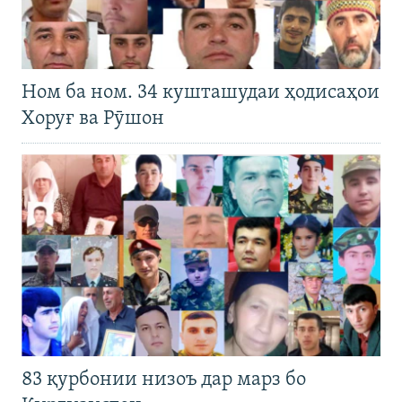
Ном ба ном. 34 кушташудаи ҳодисаҳои
Хоруғ ва Рӯшон
83 қурбонии низоъ дар марз бо