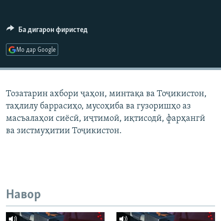
ГУЗОРИШҲОИ РАДИОӢ
Русский
Ба дигарон фиристед
ПАЙГИРӢ КУНЕД
Мо дар Google
Тозатарин ахбори ҷаҳон, минтақа ва Тоҷикистон,
таҳлилу баррасиҳо, мусоҳиба ва гузоришҳо аз
Ҳамаи сомонаҳои RFE/RL
масъалаҳои сиёсӣ, иҷтимоӣ, иқтисодӣ, фарҳангӣ
ва зистмуҳитии Тоҷикистон.
Навор