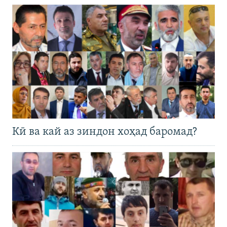
Кӣ ва кай аз зиндон хоҳад баромад?