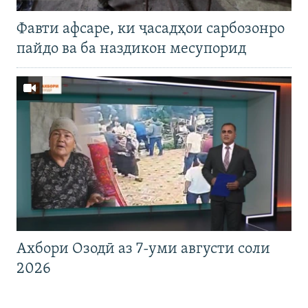
Фавти афсаре, ки ҷасадҳои сарбозонро
пайдо ва ба наздикон месупорид
Ахбори Озодӣ аз 7-уми августи соли
2026