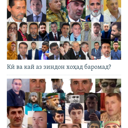
Кӣ ва кай аз зиндон хоҳад баромад?