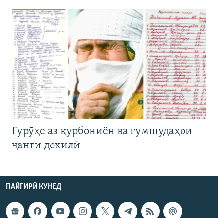
Гурӯҳе аз қурбониён ва гумшудаҳои
ҷанги дохилӣ
ПАЙГИРӢ КУНЕД