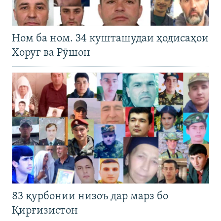
Ном ба ном. 34 кушташудаи ҳодисаҳои
Хоруғ ва Рӯшон
83 қурбонии низоъ дар марз бо
Қирғизистон