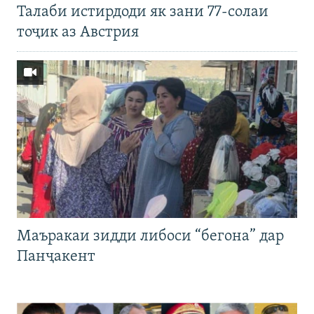
Талаби истирдоди як зани 77-солаи
тоҷик аз Австрия
Маъракаи зидди либоси “бегона” дар
Панҷакент