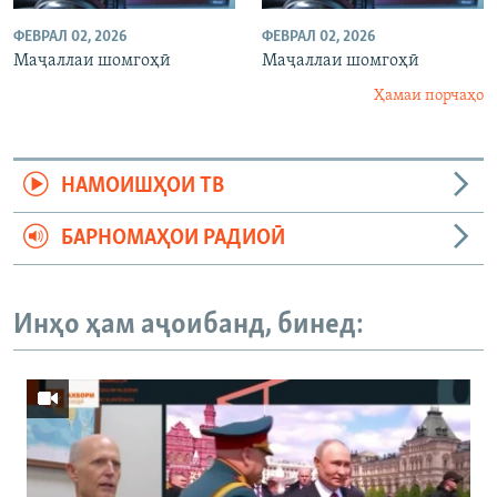
ФЕВРАЛ 02, 2026
ФЕВРАЛ 02, 2026
Маҷаллаи шомгоҳӣ
Маҷаллаи шомгоҳӣ
Ҳамаи порчаҳо
НАМОИШҲОИ ТВ
БАРНОМАҲОИ РАДИОӢ
Инҳо ҳам аҷоибанд, бинед: