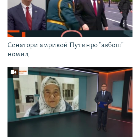
Cенатори амрикоӣ Путинро "авбош"
номид