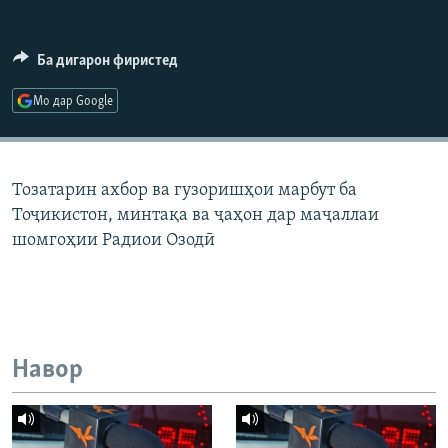
ГУЗОРИШҲОИ РАДИОӢ
Русский
Ба дигарон фиристед
ПАЙГИРӢ КУНЕД
Мо дар Google
Тозатарин ахбор ва гузоришҳои марбут ба
Тоҷикистон, минтақа ва ҷаҳон дар маҷаллаи
Ҳамаи сомонаҳои RFE/RL
шомгоҳии Радиои Озодӣ
Навор