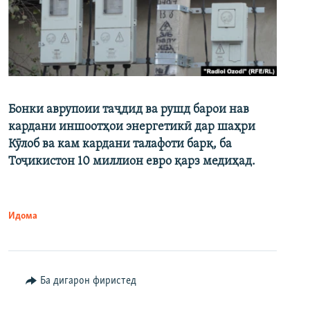
Бонки аврупоии таҷдид ва рушд барои нав
кардани иншоотҳои энергетикӣ дар шаҳри
Кӯлоб ва кам кардани талафоти барқ, ба
Тоҷикистон 10 миллион евро қарз медиҳад.
Идома
Ба дигарон фиристед