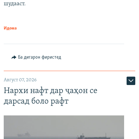
шудааст.
Идома
Ба дигарон фиристед
Август 07, 2026
Нархи нафт дар ҷаҳон се
дарсад боло рафт