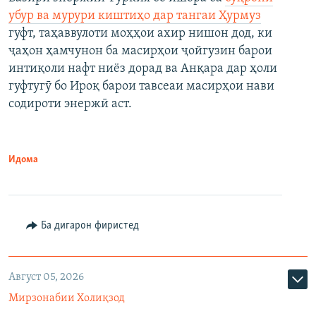
убур ва мурури киштиҳо дар тангаи Ҳурмуз
гуфт, таҳаввулоти моҳҳои ахир нишон дод, ки
ҷаҳон ҳамчунон ба масирҳои ҷойгузин барои
интиқоли нафт ниёз дорад ва Анқара дар ҳоли
гуфтугӯ бо Ироқ барои тавсеаи масирҳои нави
содироти энержӣ аст.
Идома
Ба дигарон фиристед
Август 05, 2026
Мирзонабии Холиқзод