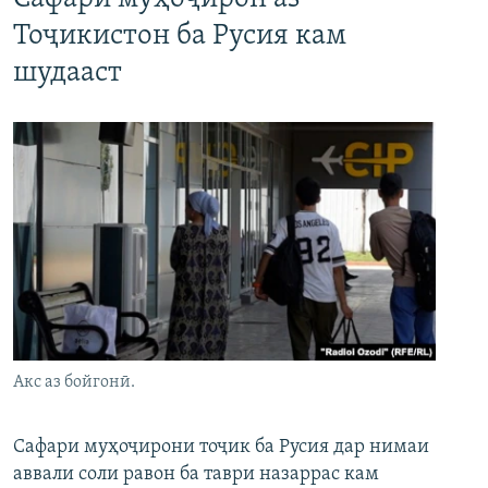
Тоҷикистон ба Русия кам
шудааст
Акс аз бойгонӣ.
Сафари муҳоҷирони тоҷик ба Русия дар нимаи
аввали соли равон ба таври назаррас кам