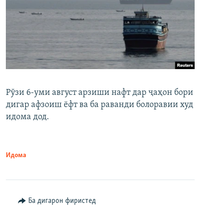
Рӯзи 6-уми август арзиши нафт дар ҷаҳон бори
дигар афзоиш ёфт ва ба раванди болоравии худ
идома дод.
Идома
Ба дигарон фиристед