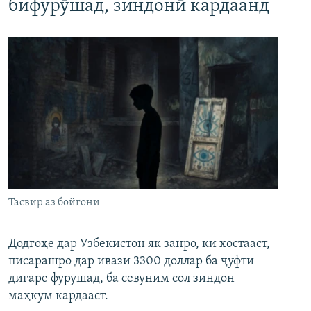
бифурӯшад, зиндонӣ кардаанд
Тасвир аз бойгонӣ
Додгоҳе дар Узбекистон як занро, ки хостааст,
писарашро дар ивази 3300 доллар ба ҷуфти
дигаре фурӯшад, ба севуним сол зиндон
маҳкум кардааст.