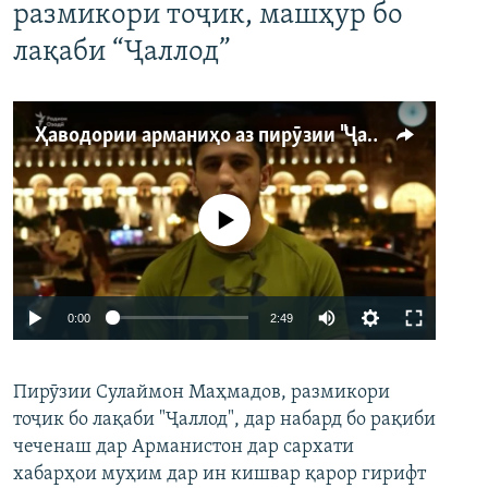
размикори тоҷик, машҳур бо
лақаби “Ҷаллод”
Ҳаводории арманиҳо аз пирӯзии "Ҷаллод"-и тоҷик
Феълан кор намекунад
Auto
0:00
2:49
240p
Пирӯзии Сулаймон Маҳмадов, размикори
360p
тоҷик бо лақаби "Ҷаллод", дар набард бо рақиби
480p
Auto
240p
360p
480p
чеченаш дар Арманистон дар сархати
720p
хабарҳои муҳим дар ин кишвар қарор гирифт
720p
1080p