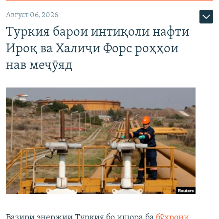
Август 06, 2026
Туркия барои интиқоли нафти
Ироқ ва Халиҷи Форс роҳҳои
нав меҷӯяд
Вазири энержии Туркия бо ишора ба
бӯҳрони