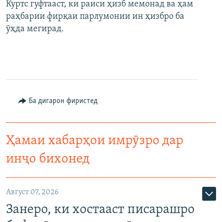
Куртс гуфтааст, ки раиси ҳизб мемонад ва ҳам
раҳбарии фирқаи парлумонии ин ҳизбро ба
ӯҳда мегирад.
Ба дигарон фиристед
Ҳамаи хабарҳои имрӯзро дар
инҷо бихонед
Август 07, 2026
Занеро, ки хостааст писарашро