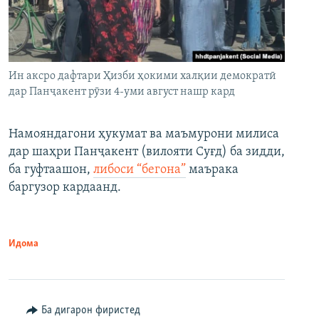
Ин аксро дафтари Ҳизби ҳокими халқии демократӣ
дар Панҷакент рӯзи 4-уми август нашр кард
Намояндагони ҳукумат ва маъмурони милиса
дар шаҳри Панҷакент (вилояти Суғд) ба зидди,
ба гуфтаашон,
либоси “бегона”
маърака
баргузор кардаанд.
Идома
Ба дигарон фиристед