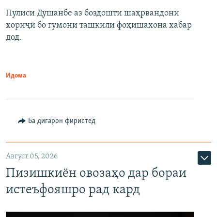
Пулиси Душанбе аз боздошти шаҳрвандони
хориҷӣ бо гумони ташкили фоҳишахона хабар
дод.
Идома
Ба дигарон фиристед
Август 05, 2026
Пизишкиён овозаҳо дар бораи
истеъфояшро рад кард