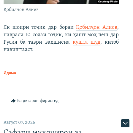
Қобилҷон Алиев
Як шоири тоҷик дар бораи
Қобилҷон Алиев
,
навраси 10-солаи тоҷик, ки ҳашт моҳ пеш дар
Русия ба таври ваҳшиёна
кушта шуд
, китоб
навиштааст.
Идома
Ба дигарон фиристед
Август 07, 2026
Сафари муҳоҷирон аз