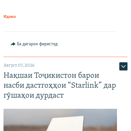
Идома
Ба дигарон фиристед
Август 07, 2026
Нақшаи Тоҷикистон барои
насби дастгоҳҳои “Starlink” дар
гӯшаҳои дурдаст