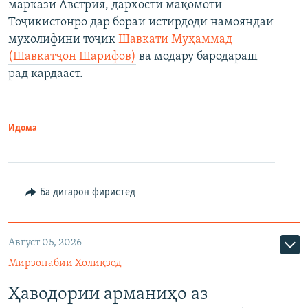
маркази Австрия, дархости мақомоти
Тоҷикистонро дар бораи истирдоди намояндаи
мухолифини тоҷик
Шавкати Муҳаммад
(Шавкатҷон Шарифов)
ва модару бародараш
рад кардааст.
Идома
Ба дигарон фиристед
Август 05, 2026
Мирзонабии Холиқзод
Ҳаводории арманиҳо аз