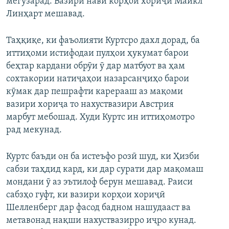
мегузарад. Вазири нави корҳои хориҷӣ Майкл
Линҳарт мешавад.
Таҳқиқе, ки фаъолияти Куртсро дахл дорад, ба
иттиҳоми истифодаи пулҳои ҳукумат барои
беҳтар кардани обрӯи ӯ дар матбуот ва ҳам
сохтакории натиҷаҳои назарсанҷиҳо барои
кӯмак дар пешрафти карерааш аз мақоми
вазири хориҷа то нахуствазири Австрия
марбут мебошад. Худи Куртс ин иттиҳомотро
рад мекунад.
Куртс баъди он ба истеъфо розӣ шуд, ки Ҳизби
сабзи таҳдид кард, ки дар сурати дар мақомаш
мондани ӯ аз эътилоф берун мешавад. Раиси
сабзҳо гуфт, ки вазири корҳои хориҷӣ
Шелленберг дар фасод бадном нашудааст ва
метавонад нақши нахуствазирро иҷро кунад.