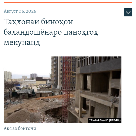
Август 06, 2026
Таҳхонаи биноҳои
баландошёнаро паноҳгоҳ
мекунанд
Акс аз бойгонӣ