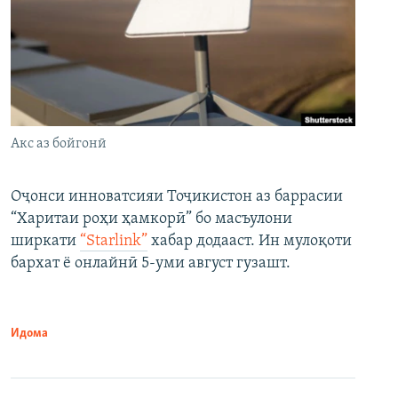
Акс аз бойгонӣ
Оҷонси инноватсияи Тоҷикистон аз баррасии
“Харитаи роҳи ҳамкорӣ” бо масъулони
ширкати
“Starlink”
хабар додааст. Ин мулоқоти
бархат ё онлайнӣ 5-уми август гузашт.
Идома