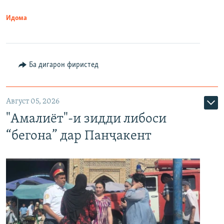
Идома
Ба дигарон фиристед
Август 05, 2026
"Амалиёт"-и зидди либоси
“бегона” дар Панҷакент