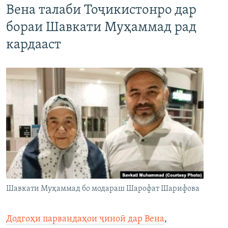
Вена талаби Тоҷикистонро дар
бораи Шавкати Муҳаммад рад
кардааст
Шавкати Муҳаммад бо модараш Шарофат Шарифова
Додгоҳи парвандаҳои ҷиноӣ дар Вена
,