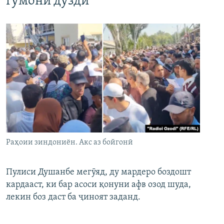
гумони дуздӣ
Раҳоии зиндониён. Акс аз бойгонӣ
Пулиси Душанбе мегӯяд, ду мардеро боздошт
кардааст, ки бар асоси қонуни афв озод шуда,
лекин боз даст ба ҷиноят заданд.