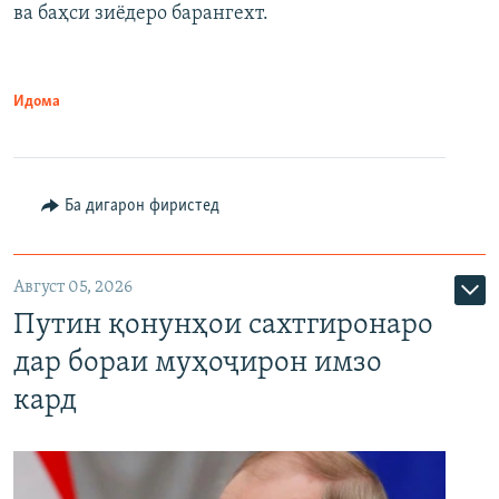
ва баҳси зиёдеро барангехт.
1080p
Идома
Ба дигарон фиристед
Август 05, 2026
Путин қонунҳои сахтгиронаро
дар бораи муҳоҷирон имзо
кард