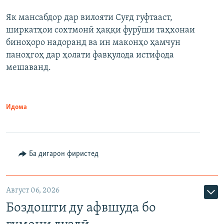
Як мансабдор дар вилояти Суғд гуфтааст,
ширкатҳои сохтмонӣ ҳаққи фурӯши таҳхонаи
биноҳоро надоранд ва ин маконҳо ҳамчун
паноҳгоҳ дар ҳолати фавқулода истифода
мешаванд.
Идома
Ба дигарон фиристед
Август 06, 2026
Боздошти ду афвшуда бо