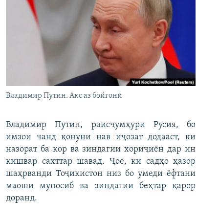
Владимир Путин. Акс аз бойгонӣ
Владимир Путин, раисҷумҳури Русия, бо
имзои чанд қонуни нав иҷозат додааст, ки
назорат ба кор ва зиндагии хориҷиён дар ин
кишвар сахттар шавад. Ҷое, ки садҳо ҳазор
шаҳрванди Тоҷикистон низ бо умеди ёфтани
маоши муносиб ва зиндагии беҳтар қарор
доранд.