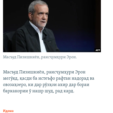
Масъуд Пизишкиён, раисҷумҳури Эрон.
Масъуд Пизишкиён, раисҷумҳури Эрон
мегӯяд, қасди ба истеъфо рафтан надорад ва
овозаҳоеро, ки дар рӯзҳои ахир дар бораи
барканории ӯ нашр шуд, рад кард.
Идома