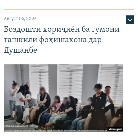
Август 05, 2026
Боздошти хориҷиён ба гумони
ташкили фоҳишахона дар
Душанбе