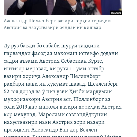
ГУЗОРИШҲОИ РАДИОӢ
Русский
Александр Шелленберг, вазири корҳои хориҷии
ПАЙГИРӢ КУНЕД
Австрия ва нахуствазири ояндаи ин кишвар
Ду рӯз баъди бо сабаби шурӯи таҳқиқи
парвандаи фасод аз мақомаш истеъфо додани
садри аъзами Австрия Себастиан Куртс,
Ҳамаи сомонаҳои RFE/RL
интизор меравад, ки рӯзи 11-уми октябр
вазири хориҷа Александр Шелленберг
раҳбари нави ин ҳукумат шавад. Шелленберг
52 сол дорад ва ӯ низ узви Ҳизби мардумии
муҳофизакори Австрия аст. Шелленберг аз
соли 2019 дар мақоми вазири хориҷаи Австрия
кор мекунад. Маросими савгандёдкунии
нахуствазири нави Австрия зери назари
президент Александр Ван дер Беллен