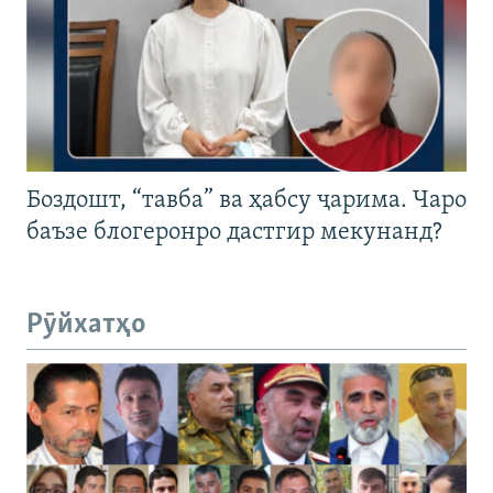
Боздошт, “тавба” ва ҳабсу ҷарима. Чаро
баъзе блогеронро дастгир мекунанд?
Рӯйхатҳо