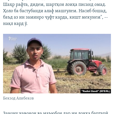
Шаҳр рафта, дидем, шартҳои лоиҳа писанд омад.
Ҳоло ба бастубанди алаф машғулем. Насиб бошад,
баъд аз ин заминро ҷуфт карда, кишт мекунем", --
нақл кард ӯ.
Бекзод Алибеков
Занону ҷавонон ва маъюбон дар ин лоиҳа бартарӣ