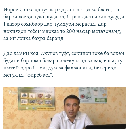
Иҷрои лоиҳа ҳанӯз дар ҷараён аст ва маблағе, ки
барои лоиҳа ҷудо шудааст, барои дастгирии ҳудуди
1 ҳазор соҳибкор дар ҷумҳурӣ мерасад. Дар
ноҳияҳои тобеи марказ то 200 нафар метавонанд,
аз ин лоиҳа баҳра баранд.
Дар ҳамин ҳол, Ахунов гуфт, сокинон гоҳе ба воқеӣ
будани барнома бовар намекунанд ва вақте шарту
имтиёзҳоро ба мардум мефаҳмонанд, бисёриҳо
мегӯянд, "фиреб аст".