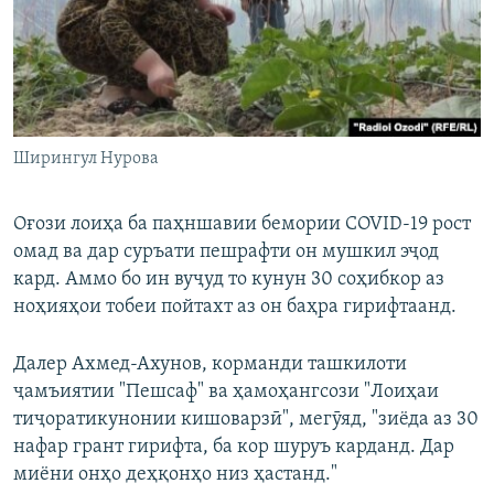
Ширингул Нурова
Оғози лоиҳа ба паҳншавии бемории COVID-19 рост
омад ва дар суръати пешрафти он мушкил эҷод
кард. Аммо бо ин вуҷуд то кунун 30 соҳибкор аз
ноҳияҳои тобеи пойтахт аз он баҳра гирифтаанд.
Далер Ахмед-Ахунов, корманди ташкилоти
ҷамъиятии "Пешсаф" ва ҳамоҳангсози "Лоиҳаи
тиҷоратикунонии кишоварзӣ", мегӯяд, "зиёда аз 30
нафар грант гирифта, ба кор шуруъ карданд. Дар
миёни онҳо деҳқонҳо низ ҳастанд."