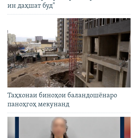
ин даҳшат буд"
Таҳхонаи биноҳои баландошёнаро
паноҳгоҳ мекунанд