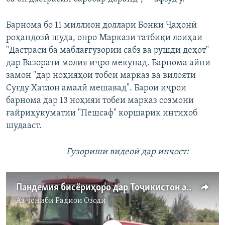
Барнома бо 11 миллион доллари Бонки Ҷаҳонӣ
роҳандозӣ шуда, онро Маркази татбиқи лоиҳаи
"Дастрасӣ ба маблағгузории сабз ва рушди деҳот"
дар Вазорати молия иҷро мекунад. Барнома айни
замон "дар ноҳияҳои тобеи марказ ва вилояти
Суғду Хатлон амалӣ мешавад". Барои иҷрои
барнома дар 13 ноҳияи тобеи марказ созмони
ғайриҳукуматии "Пешсаф" коршарик интихоб
шудааст.
Гузориши видеоӣ дар инҷост:
Пандемия бисёриҳоро дар Тоҷикистон аз кор маҳрум кард, вале...
Аз ҷониби
Радиои Озодӣ