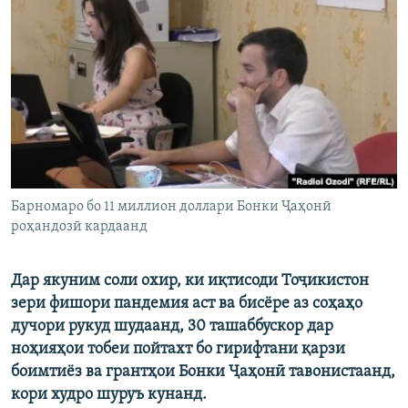
ГУЗОРИШҲОИ РАДИОӢ
Русский
ПАЙГИРӢ КУНЕД
Ҳамаи сомонаҳои RFE/RL
Барномаро бо 11 миллион доллари Бонки Ҷаҳонӣ
роҳандозӣ кардаанд
Дар якуним соли охир, ки иқтисоди Тоҷикистон
зери фишори пандемия аст ва бисёре аз соҳаҳо
дучори рукуд шудаанд, 30 ташаббускор дар
ноҳияҳои тобеи пойтахт бо гирифтани қарзи
боимтиёз ва грантҳои Бонки Ҷаҳонӣ тавонистаанд,
кори худро шуруъ кунанд.