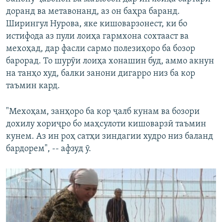
доранд ва метавонанд, аз он баҳра баранд.
Ширингул Нурова, яке кишоварзонест, ки бо
истифода аз пули лоиҳа гармхона сохтааст ва
мехоҳад, дар фасли сармо полезиҳоро ба бозор
барорад. То шурӯи лоиҳа хонашин буд, аммо акнун
на танҳо худ, балки занони дигарро низ ба кор
таъмин кард.
"Мехоҳам, занҳоро ба кор ҷалб кунам ва бозори
дохилу хориҷро бо маҳсулоти кишоварзӣ таъмин
кунем. Аз ин роҳ сатҳи зиндагии худро низ баланд
бардорем", -- афзуд ӯ.