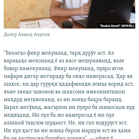
Далер Ахмед-Ахунов
"Баъзеҳо фикр мекунанд, тарҳ дурӯғ аст. Аз
варақаҳо мехонанд ё аз касе мешунаванд, вале
бовар намекунанд. Фикр мекунанд, пулро ягон
нафари дигар мегираду ба онҳо намерасад. Ҳар як
шахсе, ки дар гуруҳи ҳадафманди лоиҳа ворид аст,
яъне занҳо ҷавонон ва шахсони имконияташон
маҳдуд метавонанд, аз ин лоиҳа баҳра баранд.
Бархе мегӯянд, масъулон ин пулро ба шиносҳои худ
медиҳанд. Ин пул ба мо намерасад ё ин пул
аллакай тақсим шудааст. Не, ин гап нодуруст аст.
Ин пул ҳаст ва ин лоиҳа барои мардум аст ва ҳама
ба он дастрасии баробар доранд", -- афзуд ӯ.