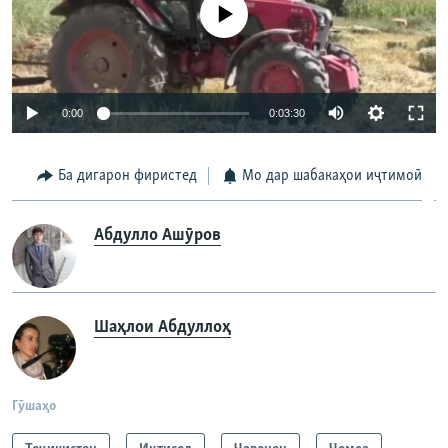
Феълан кор намекунад
0:00
0:03:30
Ба дигарон фиристед
Мо дар шабакаҳои иҷтимоӣ
Абдулло Ашӯров
Шаҳлои Абдуллоҳ
Гӯшаҳо