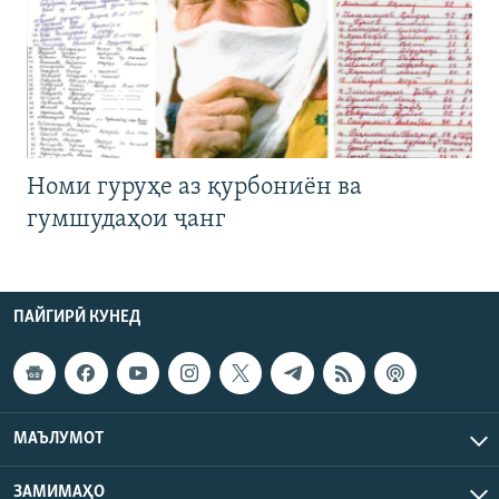
Номи гуруҳе аз қурбониён ва
гумшудаҳои ҷанг
ПАЙГИРӢ КУНЕД
МАЪЛУМОТ
ЗАМИМАҲО