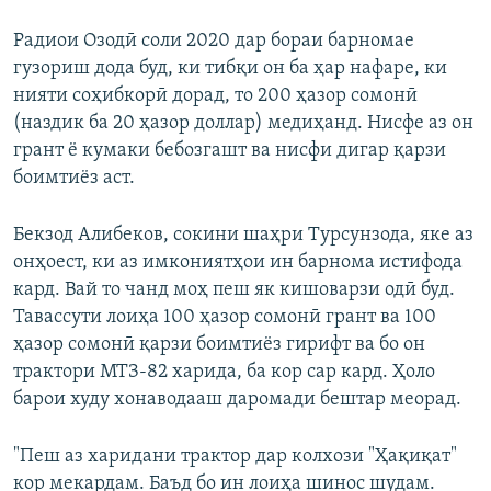
Радиои Озодӣ соли 2020 дар бораи барномае
гузориш дода буд, ки тибқи он ба ҳар нафаре, ки
нияти соҳибкорӣ дорад, то 200 ҳазор сомонӣ
(наздик ба 20 ҳазор доллар) медиҳанд. Нисфе аз он
грант ё кумаки бебозгашт ва нисфи дигар қарзи
боимтиёз аст.
Бекзод Алибеков, сокини шаҳри Турсунзода, яке аз
онҳоест, ки аз имкониятҳои ин барнома истифода
кард. Вай то чанд моҳ пеш як кишоварзи одӣ буд.
Тавассути лоиҳа 100 ҳазор сомонӣ грант ва 100
ҳазор сомонӣ қарзи боимтиёз гирифт ва бо он
трактори МТЗ-82 харида, ба кор сар кард. Ҳоло
барои худу хонаводааш даромади бештар меорад.
"Пеш аз харидани трактор дар колхози "Ҳақиқат"
кор мекардам. Баъд бо ин лоиҳа шинос шудам.