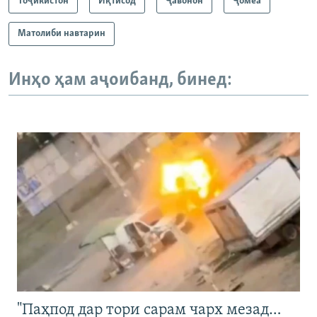
Тоҷикистон
Иқтисод
Ҷавонон
Ҷомeа
Матолиби навтарин
Инҳо ҳам аҷоибанд, бинед:
"Паҳпод дар тори сарам чарх мезад…