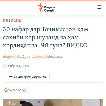
Пайвандҳои
дастрасӣ
Ҷаҳиш
ИҚТИСОД
ба
ГӮШАҲО
30 нафар дар Тоҷикистон ҳам
мояи
ГАПИ ОЗОД
СИЁСАТ
аслӣ
соҳиби кор шуданд ва ҳам
РӮЗГОРИ МУҲОҶИР
Ҷаҳиш
ИҚТИСОД
кордиҳанда. Чӣ гуна? ВИДЕО
ба
САЛОМ, ХОҲАР
ҶОМЕА
феҳристи
Абдулло Ашӯров
Шаҳлои Абдуллоҳ
ТАҲҚИҚОТ
ҚАЗИЯИ "КРОКУС"
аслӣ
Ҷаҳиш
Октябр 04, 2021
ҶАНГ ДАР УКРАИНА
ОСИЁИ МАРКАЗӢ
ба
НАЗАРИ МАРДУМ
ФАРҲАНГ
Ба дигарон фиристед
ҷустор
ЧАНДРАСОНАӢ
МЕҲМОНИ ОЗОДӢ
БЛОГИСТОН
Мо дар Google
РӮЙХАТҲО
ВАРЗИШ
ОЗОДӢ ОНЛАЙН
ВИДЕО
КИТОБҲОИ ОЗОДӢ
НИГОРИСТОН