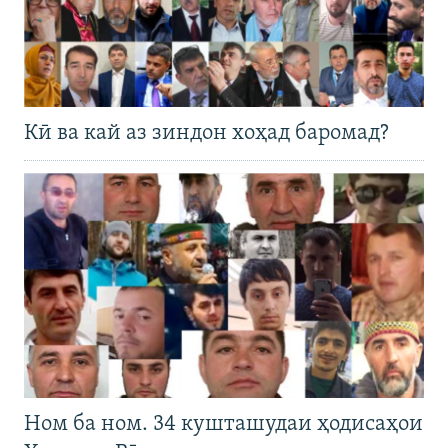
Кӣ ва кай аз зиндон хоҳад баромад?
Ном ба ном. 34 кушташудаи ҳодисаҳои