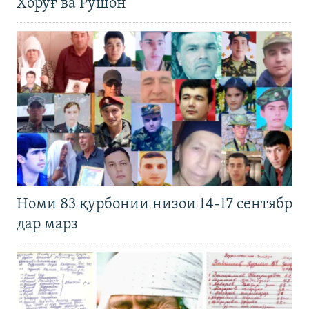
Хоруғ ва Рӯшон
Номи 83 қурбонии низои 14-17 сентябр
дар марз