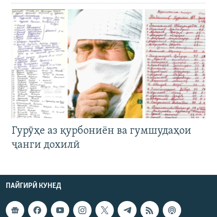
Гурӯҳе аз қурбониён ва гумшудаҳои
ҷанги дохилӣ
ПАЙГИРӢ КУНЕД