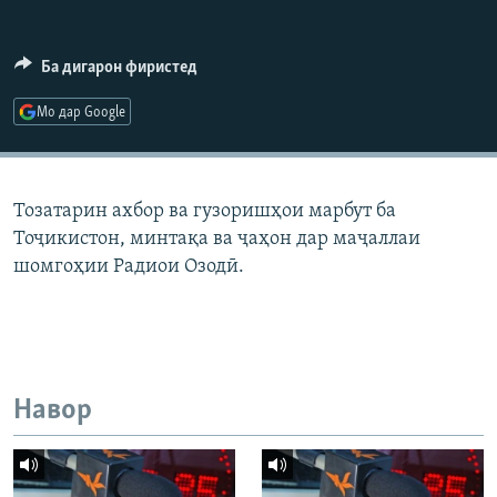
ГУЗОРИШҲОИ РАДИОӢ
Русский
Ба дигарон фиристед
ПАЙГИРӢ КУНЕД
Мо дар Google
Тозатарин ахбор ва гузоришҳои марбут ба
Тоҷикистон, минтақа ва ҷаҳон дар маҷаллаи
Ҳамаи сомонаҳои RFE/RL
шомгоҳии Радиои Озодӣ.
Навор