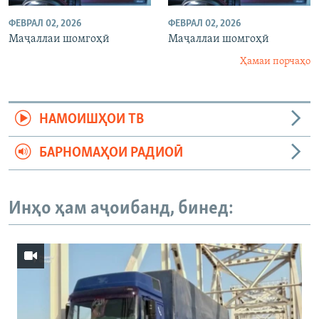
ФЕВРАЛ 02, 2026
ФЕВРАЛ 02, 2026
Маҷаллаи шомгоҳӣ
Маҷаллаи шомгоҳӣ
Ҳамаи порчаҳо
НАМОИШҲОИ ТВ
БАРНОМАҲОИ РАДИОӢ
Инҳо ҳам аҷоибанд, бинед: