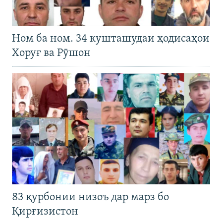
Ном ба ном. 34 кушташудаи ҳодисаҳои
Хоруғ ва Рӯшон
83 қурбонии низоъ дар марз бо
Қирғизистон