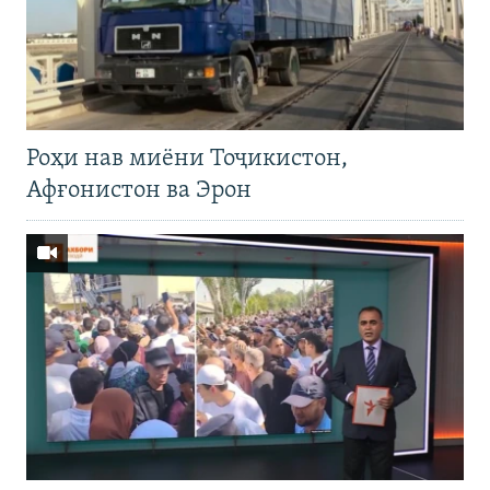
Роҳи нав миёни Тоҷикистон,
Афғонистон ва Эрон