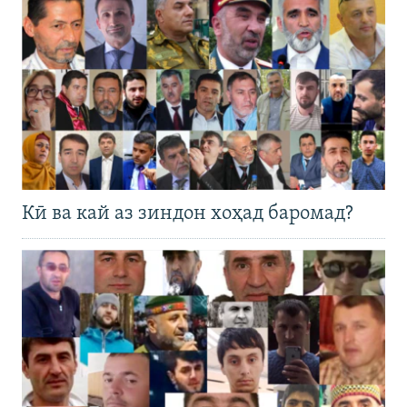
Кӣ ва кай аз зиндон хоҳад баромад?