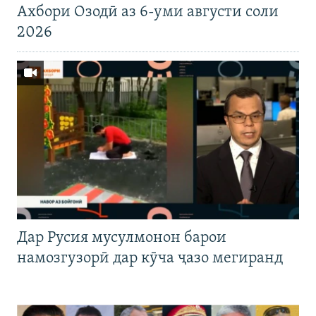
Ахбори Озодӣ аз 6-уми августи соли
2026
Дар Русия мусулмонон барои
намозгузорӣ дар кӯча ҷазо мегиранд