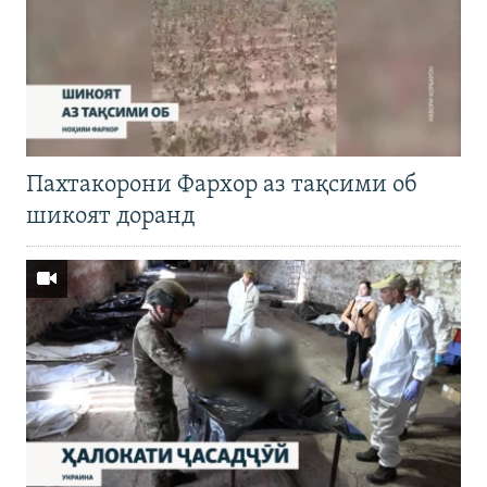
Пахтакорони Фархор аз тақсими об
шикоят доранд