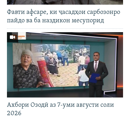
Фавти афсаре, ки ҷасадҳои сарбозонро
пайдо ва ба наздикон месупорид
Ахбори Озодӣ аз 7-уми августи соли
2026