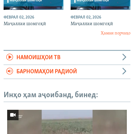
ФЕВРАЛ 02, 2026
ФЕВРАЛ 02, 2026
Маҷаллаи шомгоҳӣ
Маҷаллаи шомгоҳӣ
Ҳамаи порчаҳо
НАМОИШҲОИ ТВ
БАРНОМАҲОИ РАДИОӢ
Инҳо ҳам аҷоибанд, бинед: