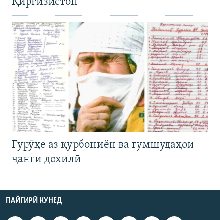
Қирғизистон
Гурӯҳе аз қурбониён ва гумшудаҳои
ҷанги дохилӣ
ПАЙГИРӢ КУНЕД