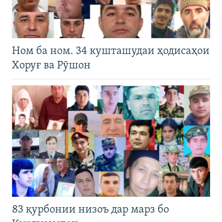
Ном ба ном. 34 кушташудаи ҳодисаҳои
Хоруғ ва Рӯшон
83 қурбонии низоъ дар марз бо