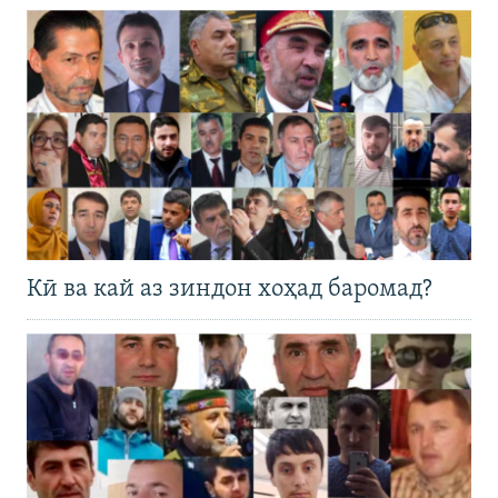
Кӣ ва кай аз зиндон хоҳад баромад?