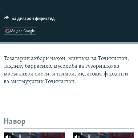
ГУЗОРИШҲОИ РАДИОӢ
Русский
Ба дигарон фиристед
ПАЙГИРӢ КУНЕД
Мо дар Google
Тозатарин ахбори ҷаҳон, минтақа ва Тоҷикистон,
таҳлилу баррасиҳо, мусоҳиба ва гузоришҳо аз
Ҳамаи сомонаҳои RFE/RL
масъалаҳои сиёсӣ, иҷтимоӣ, иқтисодӣ, фарҳангӣ
ва зистмуҳитии Тоҷикистон.
Навор